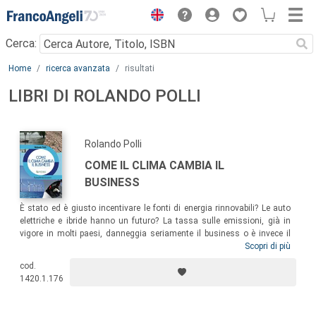
Menu
Cerca:
Main content
Home
ricerca avanzata
risultati
LIBRI DI ROLANDO POLLI
Rolando Polli
COME IL CLIMA CAMBIA IL
BUSINESS
È stato ed è giusto incentivare le fonti di energia rinnovabili? Le auto
elettriche e ibride hanno un futuro? La tassa sulle emissioni, già in
vigore in molti paesi, danneggia seriamente il business o è invece il
modo giusto per calcolare i costi? Le misure per aumentare l’efficienza
Scopri di più
energetica sono efficaci? Una sintesi sui temi più caldi del momento,
cod.
nella convinzione che l’impatto diretto e indiretto dei cambiamenti
1420.1.176
climatici sul business sia molto superiore a quello che si pensa
generalmente.