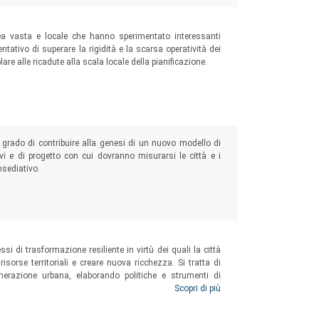
ea vasta e locale che hanno sperimentato interessanti
tativo di superare la rigidità e la scarsa operatività dei
are alle ricadute alla scala locale della pianificazione.
in grado di contribuire alla genesi di un nuovo modello di
tivi e di progetto con cui dovranno misurarsi le città e i
nsediativo.
ssi di trasformazione resiliente in virtù dei quali la città
isorse territoriali e creare nuova ricchezza. Si tratta di
generazione urbana, elaborando politiche e strumenti di
anizzate senza danni irreversibili per gli stili di vita dei
Scopri di più
ni d’uso.