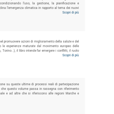
 condizionando l’uso, la gestione, la pianificazione e
lina l’emergenza climatica in rapporto al tema dei nuovi
anistica e salute e al ruolo delle nuove tecnologie, cercando
Scopri di più
 la formulazione di possibili scenari per il futuro.
a nel promuovere azioni di miglioramento della salute e del
erso le esperienze maturate dal movimento europeo delle
Torino…), il libro intende far emergere i conflitti, il ruolo
elle comunità locali... Il testo individua alcuni principi e
Scopri di più
o modelli urbani più health-friendly.
one su queste ultime di processi reali di partecipazione
ve, che questo volume passa in rassegna con riferimento
nale e ad altre che si riferiscono alle regioni Marche e