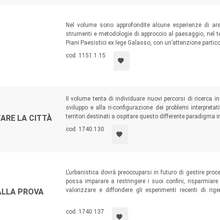
Nel volume sono approfondite alcune esperienze di ar
strumenti e metodologie di approccio al paesaggio, nel ten
Piani Paesistici ex lege Galasso, con un’attenzione particol
cod. 1151.1.15
Il volume tenta di individuare nuovi percorsi di ricerca 
sviluppo e alla ri-configurazione dei problemi interpreta
territori destinati a ospitare questo differente paradigma i
ARE LA CITTÀ
cod. 1740.130
L’urbanistica dovrà preoccuparsi in futuro di gestire proce
possa imparare a restringere i suoi confini, risparmiare r
valorizzare e diffondere gli esperimenti recenti di ri
ALLA PROVA
pianificazione tali da guidare la contrazione delle aree urb
cittadini e per i territori restituiti alle precedenti destinazio
cod. 1740.137