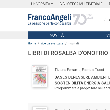
Menu
Main content
Footer
Menu
UNIVERSITÀ
BIBLIOTECA MULTIMEDIALE
chi
NOVITÀ
V
Main content
Home
ricerca avanzata
risultati
LIBRI DI ROSALBA D'ONOFRIO
Tiziana Ferrante, Fabrizio Tucci
BASES BENESSERE AMBIENT
SOSTENIBILITÀ ENERGIA SAL
Programmare e progettare nella tr