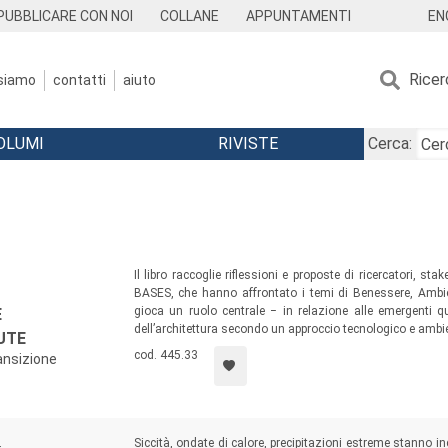
EN
PUBBLICARE CON NOI
COLLANE
APPUNTAMENTI
Ricer
 siamo
contatti
aiuto
OLUMI
RIVISTE
Cerca:
Il libro raccoglie riflessioni e proposte di ricercatori, s
BASES, che hanno affrontato i temi di Benessere, Ambient
gioca un ruolo centrale ‒ in relazione alle emergenti 
E
dell’architettura secondo un approccio tecnologico e ambi
UTE
cod. 445.33
ansizione
Siccità, ondate di calore, precipitazioni estreme stanno i