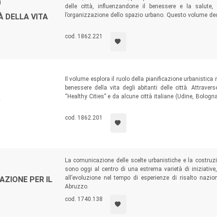
i
delle città, influenzandone il benessere e la salute,
l’organizzazione dello spazio urbano. Questo volume dec
 DELLA VITA
assetti insediativi e delle comunità, alle relazioni tra urb
di individuare opportunità, strategie e processi virtuosi per
cod. 1862.221
Il volume esplora il ruolo della pianificazione urbanistic
benessere della vita degli abitanti delle città. Attrav
“Healthy Cities” e da alcune città italiane (Udine, Bologna, 
.
degli strumenti operativi e valutativi, il coinvolgimento d
criteri di riferimento per orientare il piano urbanistico vers
cod. 1862.201
La comunicazione delle scelte urbanistiche e la costruzi
sono oggi al centro di una estrema varietà di iniziati
all’evoluzione nel tempo di esperienze di risalto nazio
ZIONE PER IL
Abruzzo.
cod. 1740.138