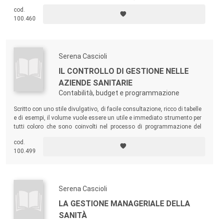
sanità, Asl, enti locali, associazioni no profit) debbono elaborare piani
cod.
per l'assistenza sanitaria agli anziani.
100.460
Serena Cascioli
IL CONTROLLO DI GESTIONE NELLE
AZIENDE SANITARIE
Contabilità, budget e programmazione
Scritto con uno stile divulgativo, di facile consultazione, ricco di tabelle
e di esempi, il volume vuole essere un utile e immediato strumento per
tutti coloro che sono coinvolti nel processo di programmazione del
settore sanitario.
cod.
100.499
Serena Cascioli
LA GESTIONE MANAGERIALE DELLA
SANITÀ