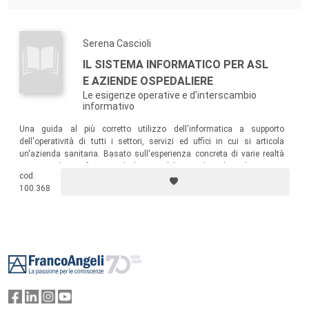
Serena Cascioli
IL SISTEMA INFORMATICO PER ASL
E AZIENDE OSPEDALIERE
Le esigenze operative e d'interscambio
informativo
Una guida al più corretto utilizzo dell'informatica a supporto
dell'operatività di tutti i settori, servizi ed uffici in cui si articola
un'azienda sanitaria. Basato sull'esperienza concreta di varie realtà
sanitarie, il testo fornisce gli elementi di base utili per la realizzazione
cod.
degli interventi di informatizzazione.
100.368
Footer