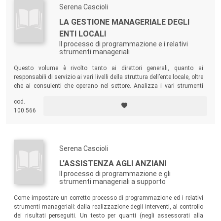
Serena Cascioli
LA GESTIONE MANAGERIALE DEGLI
ENTI LOCALI
Il processo di programmazione e i relativi
strumenti manageriali
Questo volume è rivolto tanto ai direttori generali, quanto ai
responsabili di servizio ai vari livelli della struttura dell’ente locale, oltre
che ai consulenti che operano nel settore. Analizza i vari strumenti
manageriali che, per ogni specifica fase del processo, sono in grado di
cod.
supportare con efficacia il processo decisionale dell’ente locale.
100.566
Serena Cascioli
L'ASSISTENZA AGLI ANZIANI
Il processo di programmazione e gli
strumenti manageriali a supporto
Come impostare un corretto processo di programmazione ed i relativi
strumenti manageriali: dalla realizzazione degli interventi, al controllo
dei risultati perseguiti. Un testo per quanti (negli assessorati alla