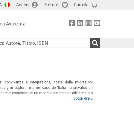
A
Accedi
Preferiti
Carrello
rca Avanzata
za, convivenza e integrazione, poste dalle migrazioni
adigmi espliciti, ma nel caso dell’Italia ha prevalso un
neare le coordinate di un modello dinamico e differenziato
enze politiche e sociali, giuristi, esperti delle migrazioni e
Scopri di più
razione e in particolare alla questione di inclusione e