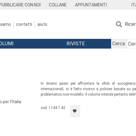
IT
PUBBLICARE CON NOI
COLLANE
APPUNTAMENTI
Rice
 siamo
contatti
aiuto
OLUMI
RIVISTE
Cerca:
In diversi paesi per affrontare le sfide di accoglien
internazionali, si è fatto ricorso a
policies
basate su par
problematico non-modello. Il volume intende pertanto deli
adatto alla situazione italiana. Un testo per studiosi di sci
per l'Italia
comuni cittadini interessati alle tematiche dell’immig
cod. 1144.1.42
partecipazione.