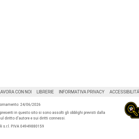
LAVORA CON NOI
LIBRERIE
INFORMATIVA PRIVACY
ACCESSIBILIT
iornamento: 24/06/2026
 presenti in questo sito si sono assolti gli obblighi previsti dalla
l diritto d'autore e sui diritti connessi.
i s.r.l. P.IVA 04949880159