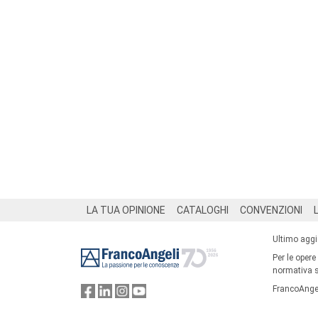
Footer
LA TUA OPINIONE
CATALOGHI
CONVENZIONI
Ultimo agg
Per le opere
normativa su
FrancoAngel