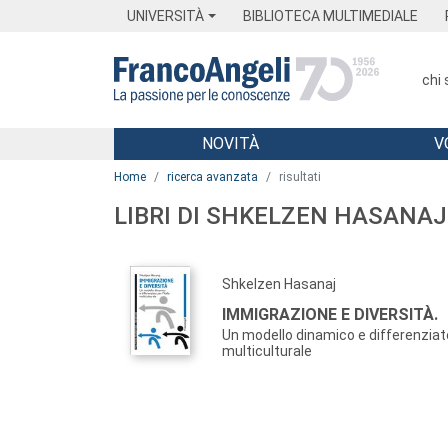
Menu
Main content
Footer
Menu
UNIVERSITÀ
BIBLIOTECA MULTIMEDIALE
chi
NOVITÀ
V
Main content
Home
ricerca avanzata
risultati
LIBRI DI SHKELZEN HASANAJ
Shkelzen Hasanaj
IMMIGRAZIONE E DIVERSITÀ.
Un modello dinamico e differenziato 
multiculturale