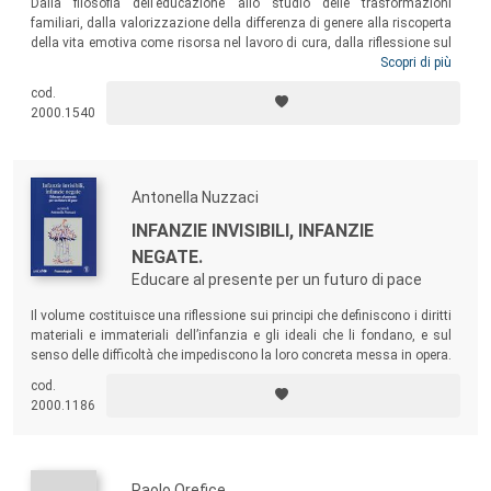
Dalla filosofia dell’educazione allo studio delle trasformazioni
familiari, dalla valorizzazione della differenza di genere alla riscoperta
della vita emotiva come risorsa nel lavoro di cura, dalla riflessione sul
sistema di welfare all’impegno per il riconoscimento della
Scopri di più
professionalità educativa: questo libro affronta i diversi temi di cui la
cod.
professoressa Vanna Iori, già ordinaria di Pedagogia dell’Università
2000.1540
Cattolica e ora Senatrice della Repubblica, si è occupata,
esplicitandone il contributo e tratteggiando una panoramica di
questioni pedagogiche attuali che attendono di essere affrontate con
la sua stessa intelligente passione.
Antonella Nuzzaci
INFANZIE INVISIBILI, INFANZIE
NEGATE.
Educare al presente per un futuro di pace
Il volume costituisce una riflessione sui principi che definiscono i diritti
materiali e immateriali dell’infanzia e gli ideali che li fondano, e sul
senso delle difficoltà che impediscono la loro concreta messa in opera.
cod.
2000.1186
Paolo Orefice