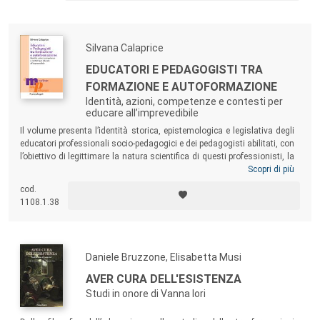
Silvana Calaprice
EDUCATORI E PEDAGOGISTI TRA
FORMAZIONE E AUTOFORMAZIONE
Identità, azioni, competenze e contesti per
educare all’imprevedibile
Il volume presenta l’identità storica, epistemologica e legislativa degli
educatori professionali socio-pedagogici e dei pedagogisti abilitati, con
l’obiettivo di legittimare la natura scientifica di questi professionisti, la
formazione e le competenze che avallano la loro professionalità. Un
Scopri di più
testo per educatori professionali socio-pedagogici e dei servizi per
cod.
l’infanzia, pedagogisti in servizio, studenti che desiderano
1108.1.38
intraprendere queste professioni, dirigenti dei servizi, nonché
insegnanti e professionisti che operano nei contesti educativi per il
sociale, dunque anche nei servizi culturali e lavorativi, psicologici e
della mediazione.
Daniele Bruzzone, Elisabetta Musi
AVER CURA DELL'ESISTENZA
Studi in onore di Vanna Iori