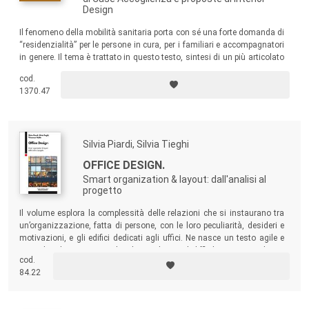
Design
Il fenomeno della mobilità sanitaria porta con sé una forte domanda di
“residenzialità” per le persone in cura, per i familiari e accompagnatori
in genere. Il tema è trattato in questo testo, sintesi di un più articolato
percorso di studio e ricerca che si concentra sull’accoglienza e la
cod.
residenzialità temporanea per la mobilità sanitaria a Milano.
1370.47
Silvia Piardi, Silvia Tieghi
OFFICE DESIGN.
Smart organization & layout: dall'analisi al
progetto
Il volume esplora la complessità delle relazioni che si instaurano tra
un’organizzazione, fatta di persone, con le loro peculiarità, desideri e
motivazioni, e gli edifici dedicati agli uffici. Ne nasce un testo agile e
ricco di indicazioni pratiche che guidano nel difficile processo che va
cod.
dall’analisi del caso concreto, alle soluzioni progettuali.
84.22