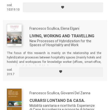
evolve by integrating technological solutions that are not only back-
cod.
end (as they have done so far), but front-end, and therefore available to
10319.10
customers in the shop as in the cases reported in the book.
Francesco Scullica, Elena Elgani
LIVING, WORKING AND TRAVELLING
New Processes of Hybridization for the
Spaces of Hospitality and Work
The focus of this research is mainly on the relationship and the
hybridization processes between hospitality spaces (mainly hotels and
hostels) and workspaces for knowledge worker (offices, smart-office,
co-working, hubs) in the field of interior design.
cod.
319.7
Francesco Scullica, Giovanni Del Zanna
CURARSI LONTANO DA CASA.
Mobilità sanitaria e ricettività. Esperienze
di Case Accoglienza e proposte di Interior