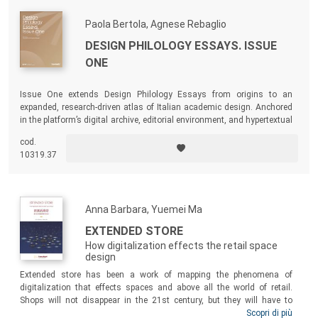
Paola Bertola, Agnese Rebaglio
DESIGN PHILOLOGY ESSAYS. ISSUE
ONE
Issue One extends Design Philology Essays from origins to an
expanded, research-driven atlas of Italian academic design. Anchored
in the platform’s digital archive, editorial environment, and hypertextual
infrastructure, the volume deepens inquiry into genealogies, platforms,
cod.
and frontiers that have shaped the Design System at Politecnico di
10319.37
Milano and across Italy.
Anna Barbara, Yuemei Ma
EXTENDED STORE
How digitalization effects the retail space
design
Extended store has been a work of mapping the phenomena of
digitalization that effects spaces and above all the world of retail.
Shops will not disappear in the 21st century, but they will have to
change (if they have not already done so) to survive. They will have to
Scopri di più