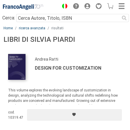
Menu
Cerca:
Main content
Home
ricerca avanzata
risultati
LIBRI DI SILVIA PIARDI
Andrea Ratti
DESIGN FOR CUSTOMIZATION
This volume explores the evolving landscape of customization in
design, analyzing the technological and cultural shifts redefining how
products are conceived and manufactured. Growing out of extensive
academic research, the volume investigates how Additive
Manufacturing, Computational Design, and Generative AI are enabling a
cod.
transition from rigid mass production to a flexible model capable of
10319.47
responding to the demand for uniqueness.