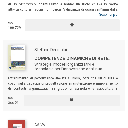
di un patrimonio ingentissimo e hanno un ruolo chiave in molte
attività culturali, sociali, di ricerca. A distanza di quasi vent’anni dalla
loro nascita, il problema del loro ruolo e identità è ancora molto
Scopri di più
dibattuto. Questo volume per la prima volta esamina come sono
cod.
organizzate e gestite dal punto di vista manageriale, e ne delinea
100.729
l’evoluzione e le prospettive per il futuro.
Stefano Denicolai
COMPETENZE DINAMICHE DI RETE.
Strategie, modelli organizzativi e
tecnologie per l'innovazione continua
L’ottenimento di performance elevate si basa, oltre che su qualità e
costi, sulla capacità di progettazione, manutenzione e rinnovamento
di contesti organizzativi in grado di stimolare e supportare il
cambiamento continuo e sistemico. Questa capacità abbraccia tre
cod.
classi di pratiche manageriali: la gestione della conoscenza, il governo
366.21
delle alleanze collaborative, il presidio consapevole della traiettoria di
sviluppo aziendale.
AA.VV