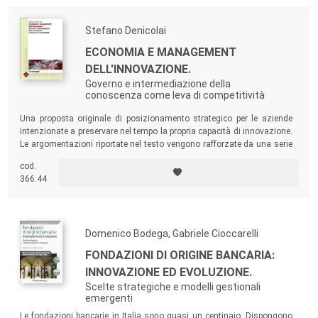
Stefano Denicolai
ECONOMIA E MANAGEMENT
DELL'INNOVAZIONE.
Governo e intermediazione della
conoscenza come leva di competitività
Una proposta originale di posizionamento strategico per le aziende
intenzionate a preservare nel tempo la propria capacità di innovazione.
Le argomentazioni riportate nel testo vengono rafforzate da una serie
di
case studies
e dai risultati di un’indagine sul campo che ha coinvolto
cod.
un campione di 103 aziende.
366.44
Domenico Bodega, Gabriele Cioccarelli
FONDAZIONI DI ORIGINE BANCARIA:
INNOVAZIONE ED EVOLUZIONE.
Scelte strategiche e modelli gestionali
emergenti
Le fondazioni bancarie in Italia sono quasi un centinaio. Dispongono