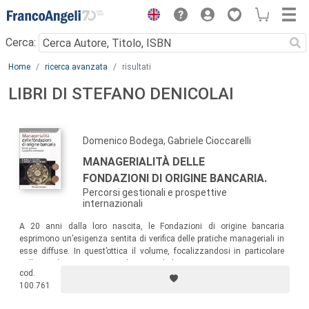
Menu
Cerca:
Main content
Home
ricerca avanzata
risultati
LIBRI DI STEFANO DENICOLAI
Domenico Bodega, Gabriele Cioccarelli
MANAGERIALITÀ DELLE
FONDAZIONI DI ORIGINE BANCARIA.
Percorsi gestionali e prospettive
internazionali
A 20 anni dalla loro nascita, le Fondazioni di origine bancaria
esprimono un’esigenza sentita di verifica delle pratiche manageriali in
esse diffuse. In quest’ottica il volume, focalizzandosi in particolare
sulle
good practice
gestionali proprie di dirigenti e manager operanti in
cod.
questa realtà, offre riflessioni, approfondimenti e indicazioni concrete.
100.761