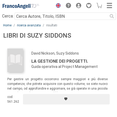
Menu
Cerca:
Main content
Home
ricerca avanzata
risultati
LIBRI DI SUZY SIDDONS
David Nickson, Suzy Siddons
LA GESTIONE DEI PROGETTI.
Guida operativa al Project Management
Per gestire un progetto occorrono sempre maggiori e più diverse
competenze, che potrete acquisire con questo volume, se siete nuovo
nel campo, od approfondire e aggiornare, se già operate in una piccola
o grande azienda o in un ente pubblico.
cod.
561.262