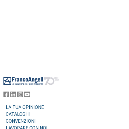
Footer
LA TUA OPINIONE
CATALOGHI
CONVENZIONI
LAVORARE CON NOI