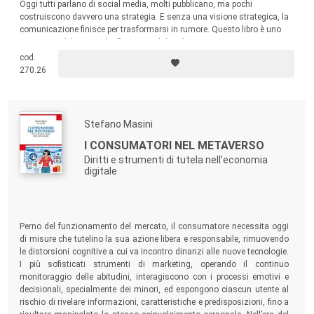
Oggi tutti parlano di social media, molti pubblicano, ma pochi
costruiscono davvero una strategia. E senza una visione strategica, la
comunicazione finisce per trasformarsi in rumore. Questo libro è uno
strumento di lavoro e di riflessione, dal taglio pratico ma non
semplicistico, per professionisti del marketing, social media manager,
cod.
consulenti e formatori e per chi vuole utilizzare i social in modo
270.26
professionale e strategico.
Stefano Masini
I CONSUMATORI NEL METAVERSO
Diritti e strumenti di tutela nell’economia
digitale
Perno del funzionamento del mercato, il consumatore necessita oggi
di misure che tutelino la sua azione libera e responsabile, rimuovendo
le distorsioni cognitive a cui va incontro dinanzi alle nuove tecnologie.
I più sofisticati strumenti di marketing, operando il continuo
monitoraggio delle abitudini, interagiscono con i processi emotivi e
decisionali, specialmente dei minori, ed espongono ciascun utente al
rischio di rivelare informazioni, caratteristiche e predisposizioni, fino a