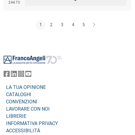
244.73
moderne stiano rivoluzionando il mondo della comunicazione.
1
2
3
4
5
Footer
LA TUA OPINIONE
CATALOGHI
CONVENZIONI
LAVORARE CON NOI
LIBRERIE
INFORMATIVA PRIVACY
ACCESSIBILITÁ