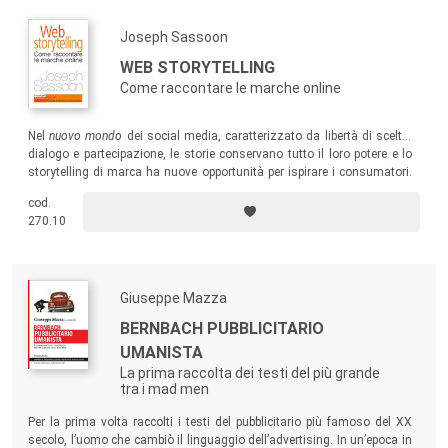
Joseph Sassoon
WEB STORYTELLING
Come raccontare le marche online
Nel
nuovo mondo
dei social media, caratterizzato da libertà di scelta,
dialogo e partecipazione, le storie conservano tutto il loro potere e lo
storytelling di marca ha nuove opportunità per ispirare i consumatori.
Lo stile diretto, il taglio pratico, i molti esempi internazionali rendono il
cod.
testo un utile strumento di stimolo e di lavoro per tutti coloro che si
270.10
occupano di web communication e marketing.
Giuseppe Mazza
BERNBACH PUBBLICITARIO
UMANISTA
La prima raccolta dei testi del più grande
tra i mad men
Per la prima volta raccolti i testi del pubblicitario più famoso del XX
secolo, l’uomo che cambiò il linguaggio dell’advertising. In un’epoca in