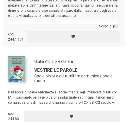
risultare manipolato lo stesso coinvolgimento personale. Nell’era del
metaverso e dell’intelligenza artificiale occorre, quindi, recuperare la
dimensione concreta e personale al riparo dalla maschera degli avatar
e dalla virtualizzazione dell’atto di acquisto.
Scopri di più
cod.
244.1.101
Giulia Aloisio Rafaiani
VESTIRE LE PAROLE
Codici visivi e culturali tra comunicazione e
moda
Dall’epoca di Marie Antoinette ai social media, agli influncers creati con
l’AI – passando per la rivoluzione industriale e i principali fenomeni di
comunicazione di massa che hanno plasmato il XX e il XXI secolo –,
Vestire le Parole
propone riflessioni sull’attualità, leggendo
comunicazione e moda come le due facce di una stessa
cod.
trasformazione socio-culturale, politica ed economica.
244.80