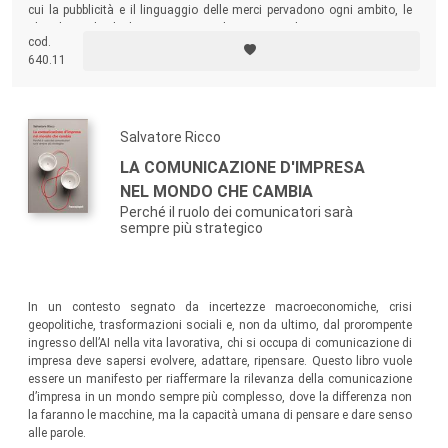
cui la pubblicità e il linguaggio delle merci pervadono ogni ambito, le
idee di Bernbach diventano non solo un manuale per comunicatori e
cod.
pubblicitari, ma anche un testo sulla modernità e sulla democrazia.
640.11
Salvatore Ricco
LA COMUNICAZIONE D'IMPRESA
NEL MONDO CHE CAMBIA
Perché il ruolo dei comunicatori sarà
sempre più strategico
In un contesto segnato da incertezze macroeconomiche, crisi
geopolitiche, trasformazioni sociali e, non da ultimo, dal prorompente
ingresso dell’AI nella vita lavorativa, chi si occupa di comunicazione di
impresa deve sapersi evolvere, adattare, ripensare. Questo libro vuole
essere un manifesto per riaffermare la rilevanza della comunicazione
d’impresa in un mondo sempre più complesso, dove la differenza non
la faranno le macchine, ma la capacità umana di pensare e dare senso
alle parole.