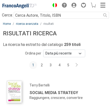
Menu
Cerca:
Main content
Home
ricerca avanzata
risultati
RISULTATI RICERCA
La ricerca ha estratto dal catalogo
259 titoli
Ordina per
1
2
3
4
5
Terry Bertelli
SOCIAL MEDIA STRATEGY
Raggiungere, crescere, convertire