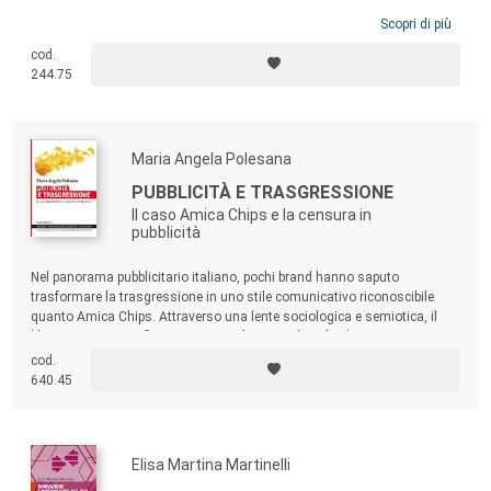
Scopri di più
cod.
244.75
Maria Angela Polesana
PUBBLICITÀ E TRASGRESSIONE
Il caso Amica Chips e la censura in
pubblicità
Nel panorama pubblicitario italiano, pochi brand hanno saputo
trasformare la trasgressione in uno stile comunicativo riconoscibile
quanto Amica Chips. Attraverso una lente sociologica e semiotica, il
libro propone una riflessione originale e attuale sul valore strategico
della trasgressione, sul concetto di coerenza di marca e sul potere
cod.
culturale della pubblicità nel plasmare, e contestare, l’immaginario
640.45
collettivo.
Elisa Martina Martinelli