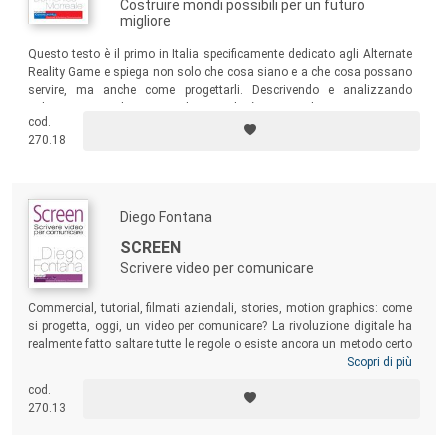
Costruire mondi possibili per un futuro
migliore
Questo testo è il primo in Italia specificamente dedicato agli Alternate
Reality Game e spiega non solo che cosa siano e a che cosa possano
servire, ma anche come progettarli. Descrivendo e analizzando
un’ampia serie di esempi, il manuale è una guida per imparare a
cod.
ibridare narrazione e gamification nei progetti di comunicazione. Un
270.18
testo agile e pratico, rivolto agli studenti e ai professionisti.
Diego Fontana
SCREEN
Scrivere video per comunicare
Commercial, tutorial, filmati aziendali, stories, motion graphics: come
si progetta, oggi, un video per comunicare? La rivoluzione digitale ha
realmente fatto saltare tutte le regole o esiste ancora un metodo certo
per indirizzare il pensiero creativo?
Screen
è pensato tanto per il
Scopri di più
professionista che intenda approfondire la conoscenza dei principi
cod.
creativi, quanto per coloro che si trovino alle prese con i primi incarichi
270.13
e siano alla ricerca di un manuale completo grazie a cui comprendere
l’intero percorso di gestazione di un video.