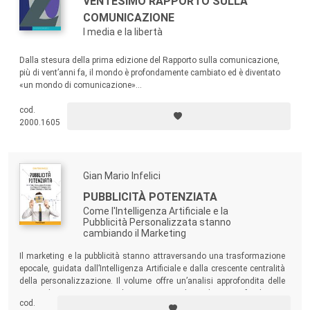
VENTESIMO RAPPORTO SULLA
COMUNICAZIONE
I media e la libertà
Dalla stesura della prima edizione del Rapporto sulla comunicazione,
più di vent’anni fa, il mondo è profondamente cambiato ed è diventato
«un mondo di comunicazione»...
cod.
2000.1605
Gian Mario Infelici
PUBBLICITÀ POTENZIATA
Come l'Intelligenza Artificiale e la
Pubblicità Personalizzata stanno
cambiando il Marketing
Il marketing e la pubblicità stanno attraversando una trasformazione
epocale, guidata dall’Intelligenza Artificiale e dalla crescente centralità
della personalizzazione. Il volume offre un’analisi approfondita delle
principali innovazioni nel settore, combinando approfondimenti
cod.
strategici e schemi illustrativi per esplorare come le tecnologie