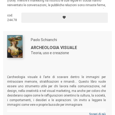
(forte): mentre il marketing ha riscritto le sue regole e i social hanno
reinventato le conversazioni, le pubbliche relazioni sono rimaste ferme,
a spedire comunicati stampa. Eppure, le PR non sono morte, sono solo
rimaste molto indietro. Con un linguaggio diretto e ironico, Michele
cod.
Rinaldi smonta i cliché, rilegge le dinamiche del settore e propone una
244.78
nuova idea di PR.
Paolo Schianchi
ARCHEOLOGIA VISUALE
Teoria, uso e creazione
L’archeologia visuale è l’arte di scavare dentro le immagini per
rintracciare memorie, stratificazioni e rimandi… Questo libro vuole
essere uno strumento utile per chi lavora nella comunicazione, nel
design, nella creatività e nel visual marketing, ma anche per coloro che
desiderano capire come le raffigurazioni orientino la cultura, la società,
i comportamenti, i desideri e le aspirazioni. Un invito a leggere le
immagini come vere e proprie bussole per immaginare.
Scopri di più