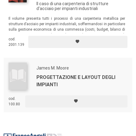
Il caso di una carpenteria di strutture
d'acciaio per impianti industriali
Il volume presenta tutti i processi di una carpenteria metallica per
strutture d’acciaio per impianti industriali, soffermandosi in particolare
sulla gestione economica di una commessa (costi, budget, bilanci di
convenienza, margine di contribuzione di commessa, punto di
cod.
pareggio, ecc.) con il supporto di una “contabilità industriale”
2001.139
(analitica) organizzata a “centri di costo” (di responsabilità).
James M. Moore
PROGETTAZIONE E LAYOUT DEGLI
IMPIANTI
cod.
100.80
Footer