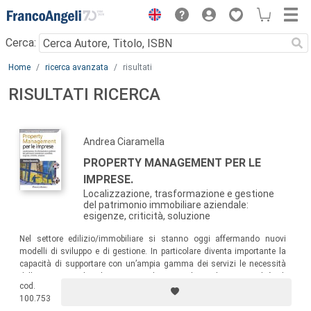
Menu
Cerca:
Main content
Home
ricerca avanzata
risultati
RISULTATI RICERCA
Andrea Ciaramella
PROPERTY MANAGEMENT PER LE
IMPRESE.
Localizzazione, trasformazione e gestione
del patrimonio immobiliare aziendale:
esigenze, criticità, soluzione
Nel settore edilizio/immobiliare si stanno oggi affermando nuovi
modelli di sviluppo e di gestione. In particolare diventa importante la
capacità di supportare con un’ampia gamma dei servizi le necessità
delle imprese. Il volume si rivolge a coloro che, in qualità di
cod.
imprenditori, manager o consulenti, abbiano la necessità e/o la
100.753
responsabilità di gestire efficacemente il patrimonio immobiliare