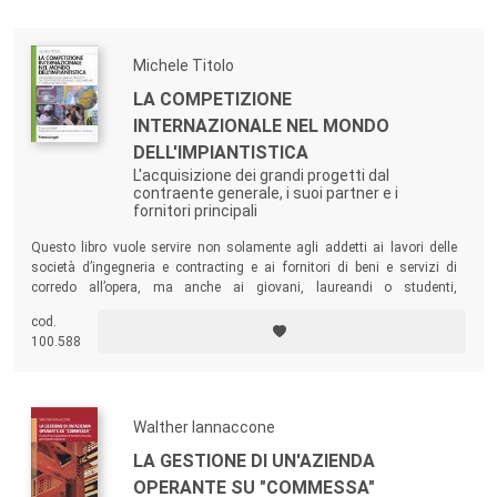
aziendale.
Michele Titolo
LA COMPETIZIONE
INTERNAZIONALE NEL MONDO
DELL'IMPIANTISTICA
L'acquisizione dei grandi progetti dal
contraente generale, i suoi partner e i
fornitori principali
Questo libro vuole servire non solamente agli addetti ai lavori delle
società d’ingegneria e contracting e ai fornitori di beni e servizi di
corredo all’opera, ma anche ai giovani, laureandi o studenti,
d’ingegneria gestionale, industriale e di economia aziendale e,
cod.
naturalmente, ai diversi Master che trattano l’acquisizione e la
100.588
gestione di progetti e sistemi complessi.
Walther Iannaccone
LA GESTIONE DI UN'AZIENDA
OPERANTE SU "COMMESSA"