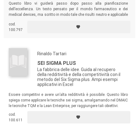
Questo libro vi guiderà passo dopo passo alla pianificazione
dell’eccellenza. Un testo pensato per il mondo farmaceutico e dei
medical devices, ma scritto in modo tale che risulti neutro e applicabile
a tutte le categorie merceologiche: elettronica, meccanica,
cod.
meccatronica, ecc.
100.797
Rinaldo Tartari
SEI SIGMA PLUS
La fabbrica delle idee. Guida al recupero
della redditività e della competitività con il
metodo del Six Sigma plus. Ampi esempi
applicativi in Excel
Essere competitivi e avere un’alta redditività è possibile. Questo libro
spiega come applicare le tecniche sei sigma, amalgamando nel DMAIC
le tecniche TQM e la Lean Enterprise, per raggiungere tali obiettivi.
cod.
100.611