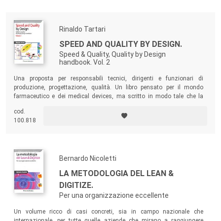
Rinaldo Tartari
SPEED AND QUALITY BY DESIGN.
Speed & Quality, Quality by Design
handbook. Vol. 2
Una proposta per responsabili tecnici, dirigenti e funzionari di
produzione, progettazione, qualità. Un libro pensato per il mondo
farmaceutico e dei medical devices, ma scritto in modo tale che la
metodologia risulti applicabile a tutte le categorie merceologiche:
cod.
elettronica, meccanica, meccatronica, ecc.
100.818
Bernardo Nicoletti
LA METODOLOGIA DEL LEAN &
DIGITIZE.
Per una organizzazione eccellente
Un volume ricco di casi concreti, sia in campo nazionale che
internazionale, per tutte quelle aziende che mirano a raggiungere