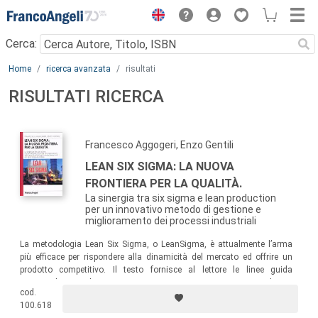
Menu
Cerca:
Main content
Home
ricerca avanzata
risultati
RISULTATI RICERCA
Francesco Aggogeri, Enzo Gentili
LEAN SIX SIGMA: LA NUOVA
FRONTIERA PER LA QUALITÀ.
La sinergia tra six sigma e lean production
per un innovativo metodo di gestione e
miglioramento dei processi industriali
La metodologia Lean Six Sigma, o LeanSigma, è attualmente l’arma
più efficace per rispondere alla dinamicità del mercato ed offrire un
prodotto competitivo. Il testo fornisce al lettore le linee guida
essenziali per sviluppare un progetto Lean Six Sigma in azienda: un
cod.
approccio strutturato alla metodologia, un percorso
100.618
d’implementazione, strumenti ed esempi pratici.