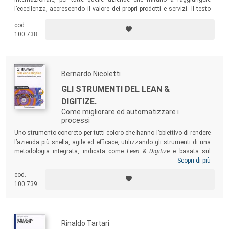
l’eccellenza, accrescendo il valore dei propri prodotti e servizi. Il testo
presenta una metodologia integrata basata sul principio di snellire
cod.
prima di tutto i processi e poi automatizzarli.
100.738
Bernardo Nicoletti
GLI STRUMENTI DEL LEAN &
DIGITIZE.
Come migliorare ed automatizzare i
processi
Uno strumento concreto per tutti coloro che hanno l’obiettivo di rendere
l’azienda più snella, agile ed efficace, utilizzando gli strumenti di una
metodologia integrata, indicata come
Lean & Digitize
e
basata sul
principio di snellire prima di tutto i processi e poi automatizzarli. Il
Scopri di più
testo copre tutti gli aspetti per una utilizzazione concreta del metodo:
cod.
dalla gestione e organizzazione del progetto alla comunicazione e al
100.739
controllo economico.
Rinaldo Tartari