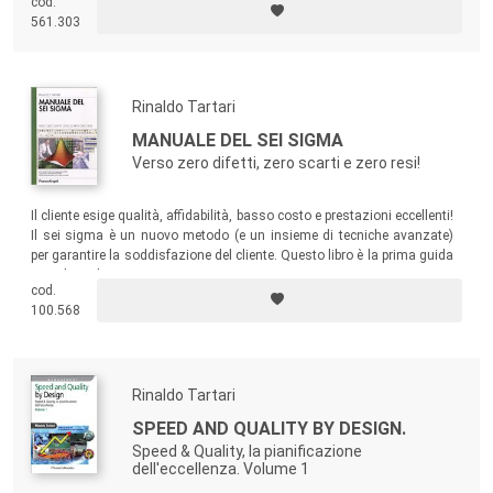
cod.
Amministratori Delegati, Direttori Generali e Direttori Commerciali di
561.303
piccole, medie e grandi imprese.
Rinaldo Tartari
MANUALE DEL SEI SIGMA
Verso zero difetti, zero scarti e zero resi!
Il cliente esige qualità, affidabilità, basso costo e prestazioni eccellenti!
Il sei sigma è un nuovo metodo (e un insieme di tecniche avanzate)
per garantire la soddisfazione del cliente. Questo libro è la prima guida
completa al sei sigma.
cod.
100.568
Rinaldo Tartari
SPEED AND QUALITY BY DESIGN.
Speed & Quality, la pianificazione
dell'eccellenza. Volume 1