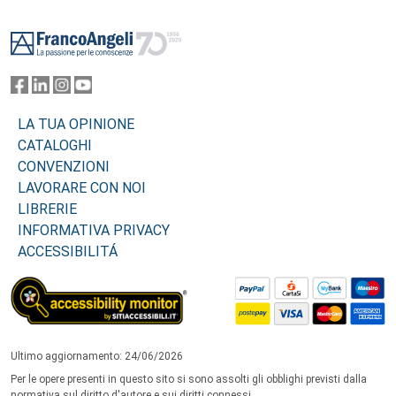
Footer
LA TUA OPINIONE
CATALOGHI
CONVENZIONI
LAVORARE CON NOI
LIBRERIE
INFORMATIVA PRIVACY
ACCESSIBILITÁ
Ultimo aggiornamento: 24/06/2026
Per le opere presenti in questo sito si sono assolti gli obblighi previsti dalla
normativa sul diritto d'autore e sui diritti connessi.