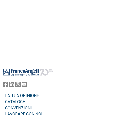
Footer
LA TUA OPINIONE
CATALOGHI
CONVENZIONI
LAVORARE CON NOI