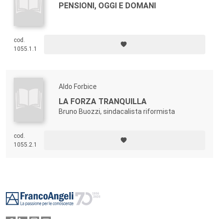
PENSIONI, OGGI E DOMANI
cod.
1055.1.1
Aldo Forbice
LA FORZA TRANQUILLA
Bruno Buozzi, sindacalista riformista
cod.
1055.2.1
Footer