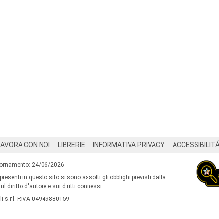
LAVORA CON NOI
LIBRERIE
INFORMATIVA PRIVACY
ACCESSIBILIT
iornamento: 24/06/2026
 presenti in questo sito si sono assolti gli obblighi previsti dalla
l diritto d'autore e sui diritti connessi.
i s.r.l. P.IVA 04949880159