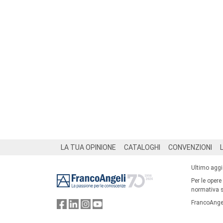
Footer
LA TUA OPINIONE
CATALOGHI
CONVENZIONI
Ultimo agg
Per le opere
normativa su
FrancoAngel