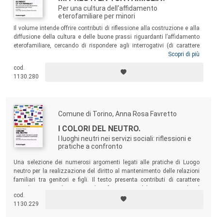
Per una cultura dell'affidamento
eterofamiliare per minori
Il volume intende offrire contributi di riflessione alla costruzione e alla
diffusione della cultura e delle buone prassi riguardanti l’affidamento
eterofamiliare, cercando di rispondere agli interrogativi (di carattere
psicologico, sociologico, giuridico, pedagogico-educativo e di servizio
Scopri di più
sociale) posti dagli operatori e dalle famiglie affidatarie, e
cod.
sottolineando i punti di forza e i nodi critici che caratterizzano ancora
1130.280
oggi le pratiche riguardanti l’accoglienza e l’aiuto dei minori e delle
famiglie in difficoltà.
Comune di Torino, Anna Rosa Favretto
I COLORI DEL NEUTRO.
I luoghi neutri nei servizi sociali: riflessioni e
pratiche a confronto
Una selezione dei numerosi argomenti legati alle pratiche di Luogo
neutro per la realizzazione del diritto al mantenimento delle relazioni
familiari tra genitori e figli. Il testo presenta contributi di carattere
sociologico, psicologico, giuridico, formativo e del servizio sociale, al
cod.
fine di offrire un quadro che permetta di apprezzare la varietà e la
1130.229
complessità delle nuove forme di intervento nell’ambito delle relazioni
familiari.