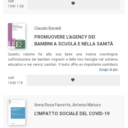
cod.
1341.1.50
Claudio Baraldi
PROMUOVERE L'AGENCY DEI
BAMBINI A SCUOLA E NELLA SANITÀ
Questo volume ha alla sua base una ricerca sociologica
sull’inclusione dei bambini migranti e delle loro famiglie nel sistema
educativo e nei servizi sanitari. Il testo offre un importante contributo
alla comprensione della vita sociale e dell’esperienza migratoria dei
Scopri di più
bambini e dei loro rapporti con coloro che non hanno un’origine
cod.
migrante (operatori istituzionali, altri bambini e altre famiglie). Si
1042.110
rivolge quindi a una vasta platea, che include ricercatori, operatori e
dirigenti nella scuola e nella sanità, mediatori e studenti universitari.
Anna Rosa Favretto, Antonio Maturo
L'IMPATTO SOCIALE DEL COVID-19