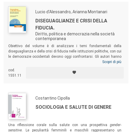
Lucio d'Alessandro, Arianna Montanari
DISEGUAGLIANZE E CRISI DELLA
FIDUCIA.
Diritto, politica e democrazia nella società
contemporanea
Obiettivo del volume è di analizzare i temi fondamentali della
diseguaglianza e della crisi di fiducia nelle istituzioni politiche, con cui
le democrazie occidentali devono oggi confrontarsi. Gli autori hanno
affrontato questi problemi da punti di vista diversi, dando vita a un
Scopri di più
dibattito interessante che parte dall’analisi dei rapporti tra potere e
cod.
diritto per poi studiare le nuove forme di partecipazione politica, il ruolo
1551.11
giocato dai social media, il tema dei diritti sociali, della
diseguaglianza e della solidarietà.
Costantino Cipolla
SOCIOLOGIA E SALUTE DI GENERE
Una riflessione corale sulla salute con una prospettiva
gender-
sensitive
. Le peculiarità femminili e maschili rappresentano un