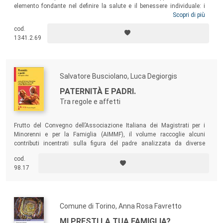
elemento fondante nel definire la salute e il benessere individuale: i
processi di costruzione culturale che accompagnano la formazione
Scopri di più
delle identità di genere condizionano grandemente progressione e
cod.
decorso delle patologie, oltre a influenzare in modo sensibile l’accesso,
1341.2.69
la qualità e l’aderenza alle cure stesse.
Salvatore Busciolano, Luca Degiorgis
PATERNITÀ E PADRI.
Tra regole e affetti
Frutto del Convegno dell’Associazione Italiana dei Magistrati per i
Minorenni e per la Famiglia (AIMMF), il volume raccoglie alcuni
contributi incentrati sulla figura del padre analizzata da diverse
angolature disciplinari.
cod.
98.17
Comune di Torino, Anna Rosa Favretto
MI PRESTI LA TUA FAMIGLIA?