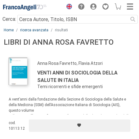
Menu
Cerca:
Main content
Home
ricerca avanzata
risultati
LIBRI DI ANNA ROSA FAVRETTO
Anna Rosa Favretto, Flavia Atzori
VENTI ANNI DI SOCIOLOGIA DELLA
SALUTE IN ITALIA
Temi ricorrenti e sfide emergenti
A vent’anni dalla fondazione della Sezione di Sociologia della Salute e
della Medicina (SSM) dell’Associazione Italiana di Sociologia (AIS),
questo volume
collettaneo offre una riflessione sullo stato della disciplina in Italia: dalle
radici storiche della Sezione alle sfide che ne disegnano l’orizzonte
cod.
futuro, passando per le trasformazioni segnate dall’evento epocale della
10113.12
pandemia
da Covid-19.