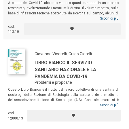
A causa del Covid-19 abbiamo vissuto quasi due anni in un mondo
rovesciato, rivoluzionando i nostri stili di vita. Il volume mostra, sulla
base di riflessioni teoriche sostenute da ricerche sul campo, alcuni di
questi sviluppi, costruendo il contesto per interventi di supporto alle
Scopri di più
persone e di contrasto agli effetti negativi. Il testo approfondisce le
cod.
seguenti “aree”: Policy, Anziani, Adulti, Giovani e Comunicazioni.
113.10
Queste tematiche sono affrontate con uno sguardo critico, ma con
un’attitudine costruttiva, utilizzando solide e sofisticate
strumentazioni sociologiche.
Giovanna Vicarelli, Guido Giarelli
LIBRO BIANCO IL SERVIZIO
SANITARIO NAZIONALE E LA
PANDEMIA DA COVID-19
Problemi e proposte
Questo Libro Bianco è il frutto del lavoro collettivo di una ventina di
sociologi della Sezione di Sociologia della salute e della medicina
dell’Associazione Italiana di Sociologia (AIS). Con tale lavoro si è
inteso indagare scientificamente sulla configurazione del Servizio
Scopri di più
Sanitario Nazionale (SSN) di fronte alla pandemia da Covid-19 e
cod.
indicare alcune linee di azione per aumentarne la resilienza e la
12000.13
capacità di risposta ai bisogni emergenti di salute.