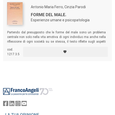
Antonio Maria Ferro, Cinzia Parodi
FORME DEL MALE.
Esperienze umane e psicopatologia
Partendo dal presupposto che le forme del male sono un problema
centrale non solo nella vita emotiva di ogni individuo ma anche nella
riflessione di ogni società su se stessa, il testo riflette sugli aspetti
“malefici” delle relazioni umane: analisi letteraria, filosofica,
cod.
psicoanalitica, sociologica e psichiatrica si integrano offrendo una
1217.3.5
lettura molteplice del “male”, o meglio delle forme dei “mali”.
Footer
LA TUA OPINIONE