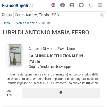
Menu
Cerca:
Main content
Home
ricerca avanzata
risultati
LIBRI DI ANTONIO MARIA FERRO
Giacomo Di Marco, Flavio Nosè
LA CLINICA ISTITUZIONALE IN
ITALIA.
Origini, fondamenti, sviluppi
Il volume ripropone (in versione commentata) un testo storico della
psichiatria italiana. Un contributo importante ancor oggi per superare
l’
attuale impasse
dei servizi di cura
e proporre una clinica istituzionale
capace di dare un valore aggiunto che ne possa arricchire la
cod.
terapeuticità.
1250.152