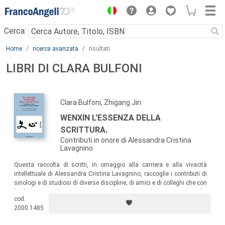
Menu
Cerca:
Main content
Home
ricerca avanzata
risultati
LIBRI DI CLARA BULFONI
Clara Bulfoni, Zhigang Jin
WENXIN L'ESSENZA DELLA
SCRITTURA.
Contributi in onore di Alessandra Cristina
Lavagnino
Questa raccolta di scritti, in omaggio alla carriera e alla vivacità
intellettuale di Alessandra Cristina Lavagnino, raccoglie i contributi di
sinologi e di studiosi di diverse discipline, di amici e di colleghi che con
lei hanno condiviso passione e dedizione per la Cina. I testi che
cod.
compongono il volume sono il frutto di ricerche sulla Cina di oggi e di
2000.1485
ieri che la esaminano da diversi punti di vista.