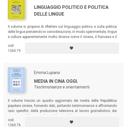
LINGUAGGIO POLITICO E POLITICA
DELLE LINGUE
Il volume si propone di riflettere sul linguaggio politico e sulla politica
delle lingue prendendo in considerazione, in modo sperimentale, lingue
e culture apparentemente molto diverse come il cinese, il francese e il
tedesco.
cod.
1260.79
Emma Lupano
MEDIA IN CINA OGGI.
Testimonianze e orientamenti
Il volume traccia un quadro aggiornato dei media della Repubblica
popolare cinese, fornendo dati, portando testimonianze e affrontando
casi specifici: dalla produzione televisiva al lavoro giornalistico; dai
contenuti della Rete alla pubblicità; dalla comunicazione di stampo
cod.
governativo alla letteratura ufficiale in materia.
1260.76