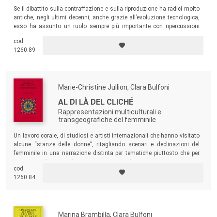
Se il dibattito sulla contraffazione e sulla riproduzione ha radici molto
antiche, negli ultimi decenni, anche grazie all’evoluzione tecnologica,
esso ha assunto un ruolo sempre più importante con ripercussioni
rilevanti in ambito economico e sociale. Ecco perché i vari contributi
cod.
che compongono il volume si prefiggono di analizzare le ricadute
1260.89
giuridiche e normative, economiche e politiche, sociali ed etiche della
contraffazione.
Marie-Christine Jullion, Clara Bulfoni
AL DI LÀ DEL CLICHÉ
Rappresentazioni multiculturali e
transgeografiche del femminile
Un lavoro corale, di studiosi e artisti internazionali che hanno visitato
alcune “stanze delle donne”, ritagliando scenari e declinazioni del
femminile in una narrazione distinta per tematiche piuttosto che per
aree geografiche o andamento storico-cronologico.
cod.
1260.84
Marina Brambilla, Clara Bulfoni