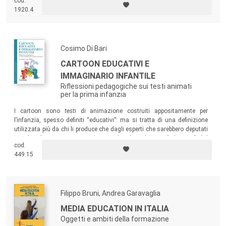
cod.
1920.4
Cosimo Di Bari
CARTOON EDUCATIVI E
IMMAGINARIO INFANTILE
Riflessioni pedagogiche sui testi animati
per la prima infanzia
I cartoon sono
testi
di animazione costruiti appositamente per
l’infanzia, spesso definiti “educativi”: ma si tratta di una definizione
utilizzata più da chi li produce che dagli esperti che sarebbero deputati
a valutarli. Possiamo quindi considerarli realmente “educativi” dal
cod.
punto di vista pedagogico?
449.15
Filippo Bruni, Andrea Garavaglia
MEDIA EDUCATION IN ITALIA
Oggetti e ambiti della formazione