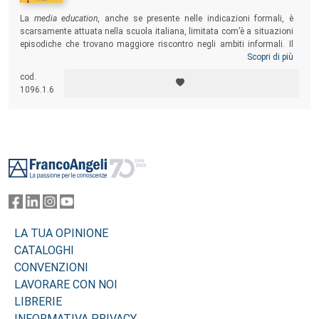
La
media education
, anche se presente nelle indicazioni formali, è
scarsamente attuata nella scuola italiana, limitata com’è a situazioni
episodiche che trovano maggiore riscontro negli ambiti informali. Il
volume entra in profondità nella varietà del quadro italiano, tra
Scopri di più
esperienze formali e informali, in diversi ambiti che vanno dall’infanzia
cod.
agli adulti, valorizzando una ricchezza e un potenziale pronto per
1096.1.6
uscire dalle cornici sperimentali della ricerca e delle singole offerte
formative locali per essere messa a disposizione dell’intera
cittadinanza.
Footer
LA TUA OPINIONE
CATALOGHI
CONVENZIONI
LAVORARE CON NOI
LIBRERIE
INFORMATIVA PRIVACY