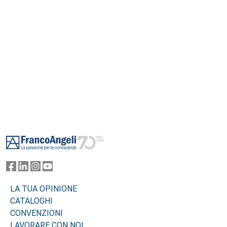
Footer
LA TUA OPINIONE
CATALOGHI
CONVENZIONI
LAVORARE CON NOI