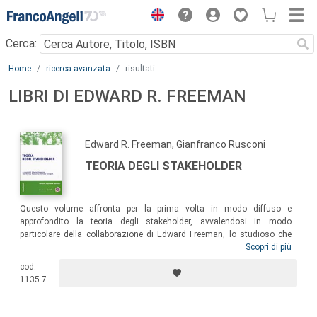
Menu
Cerca:
Main content
Home
ricerca avanzata
risultati
LIBRI DI EDWARD R. FREEMAN
Edward R. Freeman, Gianfranco Rusconi
TEORIA DEGLI STAKEHOLDER
Questo volume affronta per la prima volta in modo diffuso e
approfondito la teoria degli stakeholder, avvalendosi in modo
particolare della collaborazione di Edward Freeman, lo studioso che
più di un quarto di secolo fa introdusse in maniera sistematica
Scopri di più
l’approccio stakeholder nell’ambito degli studi di management. Si
cod.
rivolge ad un pubblico di lettori qualificato ma molto vasto: economisti,
1135.7
sociologi, filosofi, politologi, oltre che naturalmente operatori,
consulenti d’impresa, sindacalisti, politici.