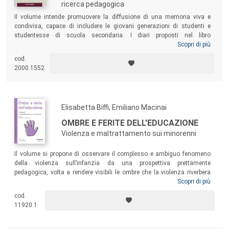
ricerca pedagogica
Il volume intende promuovere la diffusione di una memoria viva e
condivisa, capace di includere le giovani generazioni di studenti e
studentesse di scuola secondaria. I diari proposti nel libro
rappresentano non solo una testimonianza esemplare della vicenda
Scopri di più
storica che ha riguardato circa settecentomila soldati italiani, ma
cod.
anche un racconto così denso di significato umano da coinvolgere
2000.1552
attivamente il lettore. È nella promozione di questo dialogo che risiede
la possibilità di una memoria salda, resistente al tempo e al passare
delle generazioni.
Elisabetta Biffi, Emiliano Macinai
OMBRE E FERITE DELL'EDUCAZIONE
Violenza e maltrattamento sui minorenni
Il volume si propone di osservare il complesso e ambiguo fenomeno
della violenza sull’infanzia da una prospettiva prettamente
pedagogica, volta a rendere visibili le ombre che la violenza riverbera
sulle pratiche educative. E nel tratteggiarlo vuol ricordare quanto la
Scopri di più
violenza contro le bambine e i bambini resti una ferita dell’educazione:
cod.
perché v’è una matrice pedagogica alle radici stesse della violenza, che
11920.1
emerge nell’analisi dei vissuti, delle esperienze e delle dinamiche che
avvicinano gli adulti a un pensare ed agire violento.