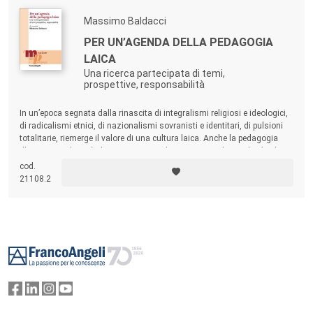
Massimo Baldacci
PER UN’AGENDA DELLA PEDAGOGIA
LAICA
Una ricerca partecipata di temi,
prospettive, responsabilità
In un’epoca segnata dalla rinascita di integralismi religiosi e ideologici,
di radicalismi etnici, di nazionalismi sovranisti e identitari, di pulsioni
totalitarie, riemerge il valore di una cultura laica. Anche la pedagogia
d’ispirazione laica è chiamata a riprendere consapevolezza di sé e dei
propri compiti. Il volume si propone di formulare un’agenda della
cod.
pedagogia laica: un catalogo di questioni che configurano tali compiti.
21108.2
Footer