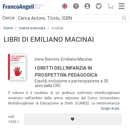
Menu
Cerca:
Main content
Home
ricerca avanzata
risultati
LIBRI DI EMILIANO MACINAI
Irene Biemmi, Emiliano Macinai
I DIRITTI DELL’INFANZIA IN
PROSPETTIVA PEDAGOGICA
Equità, inclusione e partecipazione a 30
anni dalla CRC
Il volume è il risultato di un proficuo confronto interdisciplinare
avvenuto nell’ambito della prima edizione del Corso Universitario
Multidisciplinare di Educazione ai Diritti (CUMED). Le testimonianze
raccolte hanno dato vita a un progetto editoriale che pone al centro
Scopri di più
l’educazione come strumento principe per la promozione dei diritti
cod.
dell’infanzia, offrendo un’occasione di approfondimento tematico utile
1920.1
a tutti coloro che, a vario titolo, si interessano dei diritti dell’infanzia, in
particolare in chiave educativa: insegnanti, educatori ed educatrici,