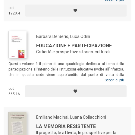
cod.
1920.4
Barbara De Serio, Luca Odini
EDUCAZIONE E PARTECIPAZIONE
Criticità e prospettive storico-culturali
Questo volume è il primo di una quadrilogia dedicata al tema della
partecipazione all’interno delle istituzioni educative rivolte all’infanzia,
che in questa sede viene approfondito dal punto di vista della
dimensione storico-politica. Il testo si rivolge a tutti gli attori
Scopri di più
diversamente impegnati in contesti formativi, formali e informali –
cod.
educatori, insegnanti, studenti, decisori politici –, che intendono fare
665.16
del bambino e della bambina i veri protagonisti di processi di
cittadinanza attiva e “creativa”, contribuendo a promuovere nella prima
età livelli più consapevoli di responsabilità decisionale.
Emiliano Macinai, Luana Collacchioni
LA MEMORIA RESISTENTE
Il progetto, le attività, le prospettive per la