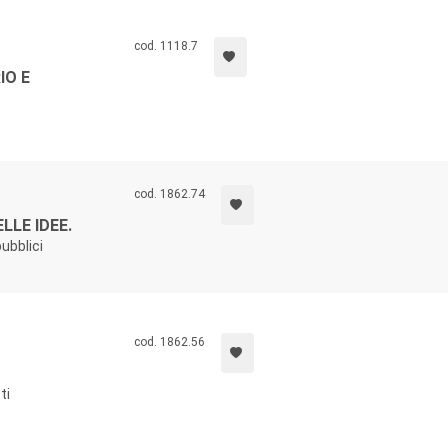
cod. 1118.7
IO E
cod. 1862.74
LLE IDEE.
ubblici
cod. 1862.56
ti