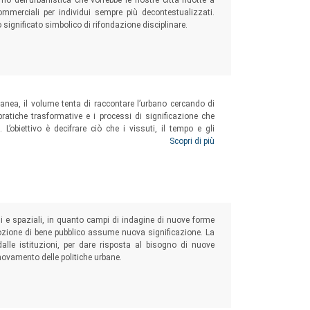
smo dell’urbanistica che vorrebbe le nostre città ridotte a
commerciali per individui sempre più decontestualizzati.
o significato simbolico di rifondazione disciplinare.
anea, il volume tenta di raccontare l’urbano cercando di
pratiche trasformative e i processi di significazione che
obiettivo è decifrare ciò che i vissuti, il tempo e gli
i di un cambiamento spesso impercettibile e difficile da
Scopri di più
da trasformazione.
iali e spaziali, in quanto campi di indagine di nuove forme
nozione di bene pubblico assume nuova significazione. La
alle istituzioni, per dare risposta al bisogno di nuove
innovamento delle politiche urbane.