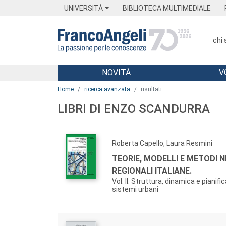
Menu
Main content
Footer
Menu
UNIVERSITÀ
BIBLIOTECA MULTIMEDIALE
chi
NOVITÀ
V
Main content
Home
ricerca avanzata
risultati
LIBRI DI ENZO SCANDURRA
Roberta Capello, Laura Resmini
TEORIE, MODELLI E METODI N
REGIONALI ITALIANE.
Vol. II. Struttura, dinamica e pianifi
sistemi urbani