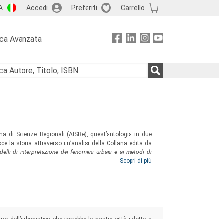
A
Accedi
Preferiti
Carrello
rca Avanzata
ana di Scienze Regionali (AISRe), quest’antologia in due
isce la storia attraverso un’analisi della Collana edita da
elli di interpretazione dei fenomeni urbani e ai metodi di
e di idee e temi trattati in quest’ambito dagli scienziati
Scopri di più
sciplinarietà ha giocato all’interno dell’Associazione nello
inamica dei sistemi urbani.