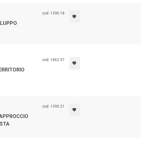
cod. 1390.18
ILUPPO
cod. 1862.57
ERRITORIO
cod. 1390.21
'APPROCCIO
ISTA