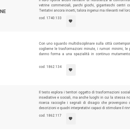
Il libro riporta alcuni tentativi di resistenza al conformi
vetrine commerciali, parchi giochi, giganteschi centri 
Tentativi ancora incerti, talora ingenui ma rilevanti nel lor
ONE
cod. 1740.133
Con uno sguardo multidisciplinare sulla città contempor
coglierne le trasformazioni minute, i rumori minimi, le 
danno forma a una spazialità in continuo mutamento. L’
immaginari trascrivono nello spazio per rinvenire i germ
dominare perché riposto negli interstizi di territori in rapi
cod. 1862.134
Il testo esplora i territori oggetto di trasformazioni soc
insediative e sociali, ma anche luoghi in cui la stessa 
ricerca raccoglie i segnali di disagio che provengono d
descrizioni e quadri interpretativi capaci di stimolare il r
cod. 1862.117