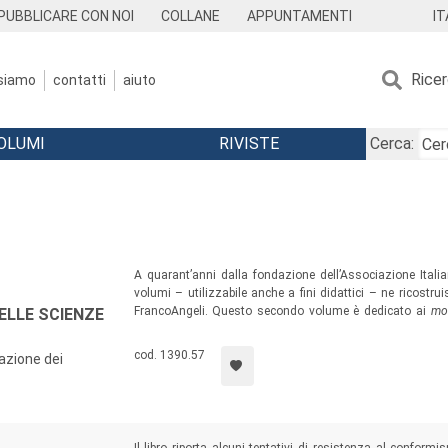
IT
PUBBLICARE CON NOI
COLLANE
APPUNTAMENTI
Rice
 siamo
contatti
aiuto
OLUMI
RIVISTE
Cerca:
A quarant’anni dalla fondazione dell’Associazione Itali
volumi – utilizzabile anche a fini didattici – ne ricostru
FrancoAngeli. Questo secondo volume è dedicato ai
mod
ELLE SCIENZE
pianificazione urbana
. Non esaustivi dell’intera produzion
regionali, i lavori testimoniano l’importanza che la multidi
cod. 1390.57
cazione dei
sviluppare strumenti concettuali di interpretazione della d