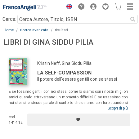
Menu
Cerca:
Main content
Home
ricerca avanzata
risultati
LIBRI DI GINA SIDDU PILIA
Kristin Neff, Gina Siddu Pilia
LA SELF-COMPASSION
Il potere dell'essere gentili con se stessi
E se fossimo gentili con noi stessi come lo siamo con i nostri migliori
amici quando attraversano un momento difficile? E se usassimo con
noi stessi le stesse parole di conforto che usiamo con loro quando si
tormentano dai sensi di colpa per aver commesso uno sbaglio?
Scopri di più
Usando i risultati della ricerca empirica, il vissuto personale, esercizi
cod.
pratici e un grande senso dell’umorismo, l’autrice spiega come uscire
1414.12
da emozioni distruttive per poter essere più felici e sani.