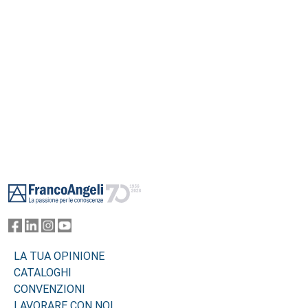
Footer
LA TUA OPINIONE
CATALOGHI
CONVENZIONI
LAVORARE CON NOI