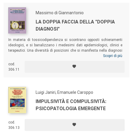
Massimo di Giannantonio
LA DOPPIA FACCIA DELLA "DOPPIA
DIAGNOSI"
In materia di tossicodipendenza si scontrano opposti schieramenti
ideologici, e si banalizzano i medesimi dati epidemiologici, clinici e
terapeutici. Una diversità di posizioni che si manifesta nella diagnosi
stessa, e fa parlare di “doppia diagnosi”, contemporanea presenza di
Scopri di più
una malattia internistica e di una malattia psichiatrica, oppure co-
cod.
presenza di due differenti malattie della mente, la tossicodipendenza
306.11
come patologia psichiatrica “pura” accanto ad altre co-presenti
malattie della mente.
Luigi Janiri, Emanuele Caroppo
IMPULSIVITÀ E COMPULSIVITÀ:
PSICOPATOLOGIA EMERGENTE
cod.
306.13