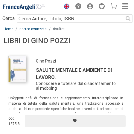
Menu
Cerca:
Main content
Home
ricerca avanzata
risultati
LIBRI DI GINO POZZI
Gino Pozzi
SALUTE MENTALE E AMBIENTE DI
LAVORO.
Conoscere e tutelare dal disadattamento
al mobbing
Un’opportunità di formazione e aggiornamento interdisciplinare in
materia di tutela della salute mentale, una trattazione accessibile
anche a chi non possiede specifiche basi nei diversi settori accademici
coinvolti (medicina, psicologia, giurisprudenza, scienze sociali).
cod.
1375.8