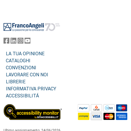
Footer
LA TUA OPINIONE
CATALOGHI
CONVENZIONI
LAVORARE CON NOI
LIBRERIE
INFORMATIVA PRIVACY
ACCESSIBILITÁ
Ultimo aggiornamento: 24/06/2026