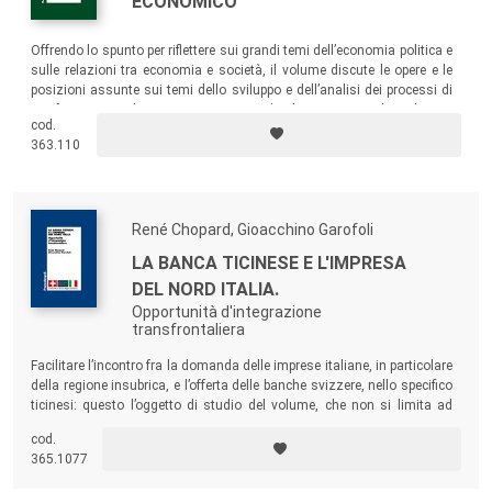
ECONOMICO
Offrendo lo spunto per riflettere sui grandi temi dell’economia politica e
sulle relazioni tra economia e società, il volume discute le opere e le
posizioni assunte sui temi dello sviluppo e dell’analisi dei processi di
trasformazione dei sistemi economici da alcuni Maestri che ci hanno
cod.
lasciato negli ultimi anni: Albert Hirschman, Giorgio Fuà, Paolo Sylos
363.110
Labini, Gérard Destanne De Bernis, Augusto Graziani e Pierre Judet.
René Chopard, Gioacchino Garofoli
LA BANCA TICINESE E L'IMPRESA
DEL NORD ITALIA.
Opportunità d'integrazione
transfrontaliera
Facilitare l’incontro fra la domanda delle imprese italiane, in particolare
della regione insubrica, e l’offerta delle banche svizzere, nello specifico
ticinesi: questo l’oggetto di studio del volume, che non si limita ad
analizzare la domanda degli uni e l’offerta degli altri, ma aiuta a
cod.
contestualizzare il rapporto fra gli attori economici inserendoli in una
365.1077
dinamica di cambiamento strutturale.