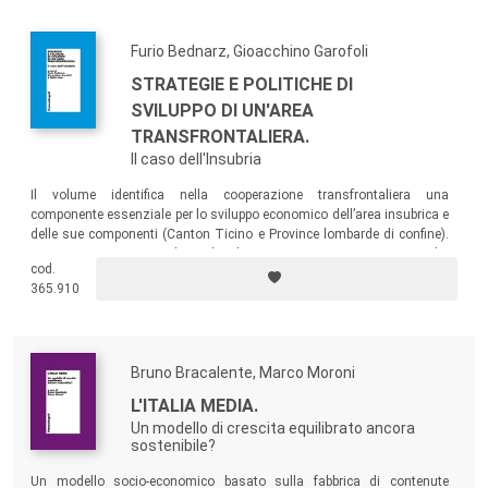
Furio Bednarz, Gioacchino Garofoli
STRATEGIE E POLITICHE DI
SVILUPPO DI UN'AREA
TRANSFRONTALIERA.
Il caso dell'Insubria
Il volume identifica nella cooperazione transfrontaliera una
componente essenziale per lo sviluppo economico dell’area insubrica e
delle sue componenti (Canton Ticino e Province lombarde di confine).
Una tesi sostenuta da un’analisi strettamente economica che
cod.
individua opportunità strategiche per le imprese e i sistemi produttivi
365.910
locali dell’area transfrontaliera.
Bruno Bracalente, Marco Moroni
L'ITALIA MEDIA.
Un modello di crescita equilibrato ancora
sostenibile?
Un modello socio-economico basato sulla fabbrica di contenute