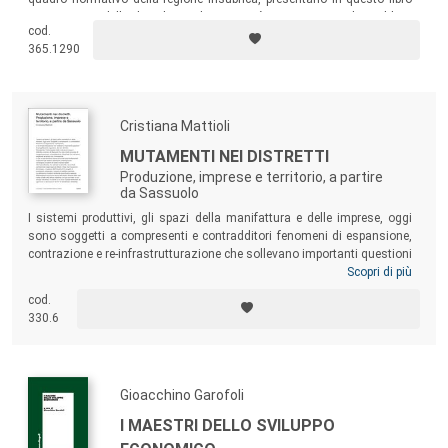
un nuovo modello di sviluppo dove attività e strumenti vedono il loro
cod.
compimento in una dimensione cross-border.
365.1290
Cristiana Mattioli
MUTAMENTI NEI DISTRETTI
Produzione, imprese e territorio, a partire
da Sassuolo
I sistemi produttivi, gli spazi della manifattura e delle imprese, oggi
sono soggetti a compresenti e contradditori fenomeni di espansione,
contrazione e re-infrastrutturazione che sollevano importanti questioni
di progettazione e governo dei loro territori. Nonostante il forte impatto
Scopri di più
della crisi economica, il distretto ceramico di Sassuolo ha visto inediti
cod.
processi di riorganizzazione e consolidamento industriale che ne
330.6
hanno sostenuto la tenuta con l’innovazione e che in quel territorio
hanno procurato due fondamentali mutamenti dei sistemi distrettuali
contemporanei.
Gioacchino Garofoli
I MAESTRI DELLO SVILUPPO