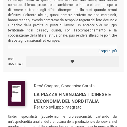
compreso il feroce processo di cambiamento in atto e hanno scoperto
di essere di fronte agli effetti dirompenti della crisi quando ormai
definitivi. Soltanto alcuni, quasi sempre periferici se non marginali,
hanno reagito, avendo compreso da tempo le ragioni del loro declino e
il rischio della perdita di posti di lavoro. Un approccio di sviluppo
territoriale “dal basso”, quindi, con l’accompagnamento e la
cooperazione della filiera istituzionale, può rendere efficaci le politiche
di sostegno nazionali ed europee.
Scopri di più
cod.
365.1340
René Chopard, Gioacchino Garofoli
LA PIAZZA FINANZIARIA TICINESE E
L’ECONOMIA DEL NORD ITALIA
Per uno sviluppo integrato
Undici specialisti (accademici e professionisti), partendo da
un’approfondita analisi della struttura della produzione e dei servizi nel
quadro normativo della regione insubrica, presentano in questo libro