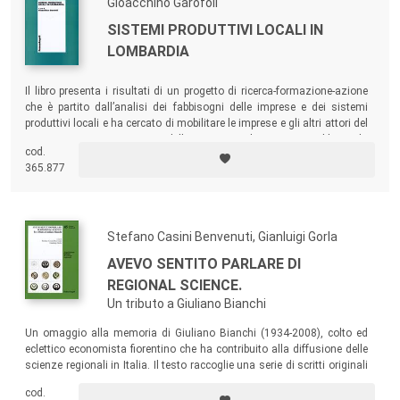
Gioacchino Garofoli
SISTEMI PRODUTTIVI LOCALI IN
LOMBARDIA
Il libro presenta i risultati di un progetto di ricerca-formazione-azione
che è partito dall’analisi dei fabbisogni delle imprese e dei sistemi
produttivi locali e ha cercato di mobilitare le imprese e gli altri attori del
territorio per una crescita della consapevolezza sui problemi da
cod.
affrontare per produrre idee condivise e lanciare progetti imprenditoriali
365.877
e azioni collettive.
Stefano Casini Benvenuti, Gianluigi Gorla
AVEVO SENTITO PARLARE DI
REGIONAL SCIENCE.
Un tributo a Giuliano Bianchi
Un omaggio alla memoria di Giuliano Bianchi (1934-2008), colto ed
eclettico economista fiorentino che ha contribuito alla diffusione delle
scienze regionali in Italia. Il testo raccoglie una serie di scritti originali
di alcuni suoi colleghi su temi attuali di economia regionale, scelti fra
cod.
gli innumerevoli argomenti trattati da Bianchi.