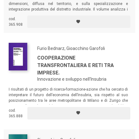
dimensioni, diffusa nel territorio, e sulla specializzazione e
integrazione produttiva del distretto industriale. Il volume analizza i
casi di Marche e Umbria, un importante terreno di verifica della
cod.
perdurante validità di un modello che negli ultimi decenni ha
365.908
rappresentato uno dei maggiori punti di forza del Paese.
Furio Bednarz, Gioacchino Garofoli
COOPERAZIONE
TRANSFRONTALIERA E RETI TRA
IMPRESE.
Innovazione e sviluppo nell'Insubria
I risultati di un progetto di ricerca-formazione-azione che ha cercato di
interpretare il futuro dell’economia dell’Insubria, sia rispetto al suo
posizionamento tra le aree metropolitane di Milano e di Zurigo che
rispetto alle tendenze del sistema economico internazionale. Il libro
cod.
discute le specificità dei sistemi economici dell’area transfrontaliera
365.888
italo-svizzera, i vincoli e le opportunità di sviluppo e innovazione.