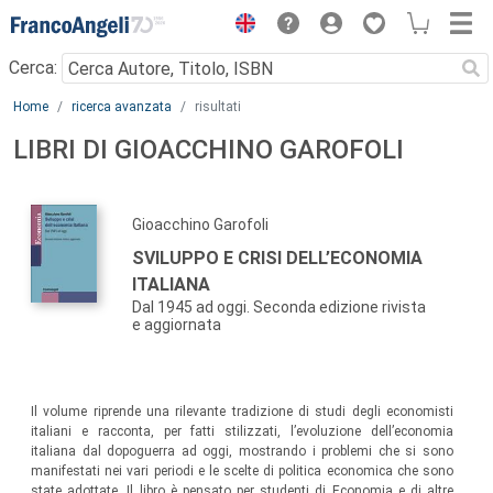
Menu
Cerca:
Main content
Home
ricerca avanzata
risultati
LIBRI DI GIOACCHINO GAROFOLI
Gioacchino Garofoli
SVILUPPO E CRISI DELL’ECONOMIA
ITALIANA
Dal 1945 ad oggi. Seconda edizione rivista
e aggiornata
Il volume riprende una rilevante tradizione di studi degli economisti
italiani e racconta, per fatti stilizzati, l’evoluzione dell’economia
italiana dal dopoguerra ad oggi, mostrando i problemi che si sono
manifestati nei vari periodi e le scelte di politica economica che sono
state adottate. Il libro è pensato per studenti di Economia e di altre