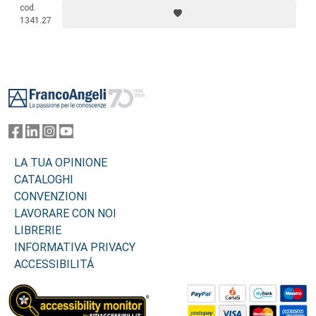
sociale, possano ridurne la complessità, aiutando il cittadino ad
cod.
accedere ai servizi sanitari in un’ottica sempre più di equità, flessibilità
1341.27
e trasparenza.
Footer
LA TUA OPINIONE
CATALOGHI
CONVENZIONI
LAVORARE CON NOI
LIBRERIE
INFORMATIVA PRIVACY
ACCESSIBILITÁ