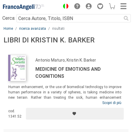
Menu
Cerca:
Main content
Home
ricerca avanzata
risultati
LIBRI DI KRISTIN K. BARKER
Antonio Maturo, Kristin K. Barker
MEDICINE OF EMOTIONS AND
COGNITIONS
Human enhancement, or the use of biomedical technology to improve
human performance in a variety of spheres, is taking medicine into
new terrain. Rather than treating the sick, human enhancement
involves creating what has been called the “bionic society”. In such a
Scopri di più
society human nature is transformed by biomedical technology, with
cod.
significant consequences. This volume examines and provides a
1341.52
sociological analysis of this increasingly important development.