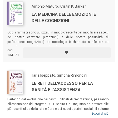
Antonio Maturo, Kristin K. Barker
LA MEDICINA DELLE EMOZIONI E
DELLE COGNIZIONI
Oggi i farmaci sono utilizzati in modo crescente per modificare aspetti
del nostro carattere (emozioni) e delle nostre possibilità di
performance (cognizioni). La sociologia è chiamata a riflettere su
come le innovazioni biotecnologiche, che permettono la rimodulazione
cod.
di cognizioni ed emozioni, trasformano le identità nella società
1341.51
comunicazionale di oggi. Una società sempre più “bionica”.
Ilaria Iseppato, Simona Rimondini
LE RETI DELL'ACCESSO PER LA
SANITÀ E L'ASSISTENZA
Partendo dall’evoluzione dei centri unificati di prenotazione, passando
all’espansione del progetto SOLE-Sanità On Line, sino ad arrivare alle
più recenti sfide della rete e-Care e dei nuovi sportelli sociali, il volume
mostra come le tecnologie telecomunicative, se integrate con la realtà
Scopri di più