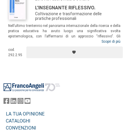
L'INSEGNANTE RIFLESSIVO.
Coltivazione e trasformazione delle
pratiche professionali
Nell’ultimo trentennio nel panorama internazionale della ricerca e della
pratica educativa ha avuto luogo una significativa svolta
epistemologica, con l’affermarsi di un approccio “riflessivo”. Gli
insegnanti si propongono come agenti riflessivi, in grado di realizzare
Scopri di più
e utilizzare in prima persona nuove forme di conoscenza. Ciò richiede
cod.
che le istituzioni, le organizzazioni, i sistemi sociali, assegnino e
292.2.95
riconoscano agli insegnanti competenze costruttive e ricostruttive di
saperi e conoscenze prodotti attraverso percorsi di riflessione.
Footer
LA TUA OPINIONE
CATALOGHI
CONVENZIONI