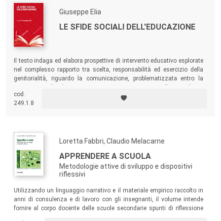
Giuseppe Elia
LE SFIDE SOCIALI DELL'EDUCAZIONE
Il testo indaga ed elabora prospettive di intervento educativo esplorate
nel complesso rapporto tra scelta, responsabilità ed esercizio della
genitorialità, riguardo la comunicazione, problematizzata entro la
costruzione di relazioni autenticamente umane, e nelle complesse
cod.
questioni di una scuola inclusiva del singolo e delle personali identità.
249.1.8
Loretta Fabbri, Claudio Melacarne
APPRENDERE A SCUOLA
Metodologie attive di sviluppo e dispositivi
riflessivi
Utilizzando un linguaggio narrativo e il materiale empirico raccolto in
anni di consulenza e di lavoro con gli insegnanti, il volume intende
fornire al corpo docente delle scuole secondarie spunti di riflessione
teorica e indicazioni metodologiche per migliorare le proprie pratiche di