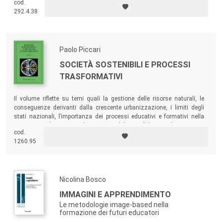
cod.
insegnamento e gestione della conoscenza a scuola.
292.4.38
Paolo Piccari
SOCIETÀ SOSTENIBILI E PROCESSI
TRASFORMATIVI
Il volume riflette su temi quali la gestione delle risorse naturali, le
conseguenze derivanti dalla crescente urbanizzazione, i limiti degli
stati nazionali, l’importanza dei processi educativi e formativi nella
costruzione di una società ecocompatibile, con l’obiettivo di ricomporre
cod.
il complesso mosaico dello sviluppo sostenibile, quanto mai
1260.95
fondamentale per progettare il futuro della Terra.
Nicolina Bosco
IMMAGINI E APPRENDIMENTO
Le metodologie image-based nella
formazione dei futuri educatori