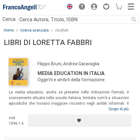
Menu
Cerca:
Main content
Home
ricerca avanzata
risultati
LIBRI DI LORETTA FABBRI
Filippo Bruni, Andrea Garavaglia
MEDIA EDUCATION IN ITALIA
Oggetti e ambiti della formazione
La
media education
, anche se presente nelle indicazioni formali, è
scarsamente attuata nella scuola italiana, limitata com’è a situazioni
episodiche che trovano maggiore riscontro negli ambiti informali. Il
volume entra in profondità nella varietà del quadro italiano, tra
Scopri di più
esperienze formali e informali, in diversi ambiti che vanno dall’infanzia
cod.
agli adulti, valorizzando una ricchezza e un potenziale pronto per
1096.1.6
uscire dalle cornici sperimentali della ricerca e delle singole offerte
formative locali per essere messa a disposizione dell’intera
cittadinanza.