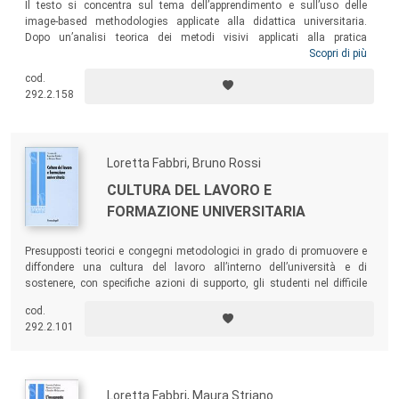
Il testo si concentra sul tema dell’apprendimento e sull’uso delle
image-based methodologies applicate alla didattica universitaria.
Dopo un’analisi teorica dei metodi visivi applicati alla pratica
universitaria, viene presentata un’esperienza didattica image-based
Scopri di più
realizzata in aula con studenti e studentesse, per comprendere come
cod.
promuovere l’apprendimento attivo di teorie e di metodi utili a gestire
292.2.158
attività educative, sociali e formative a partire proprio dall’utilizzo degli
artefatti iconici. Un volume per studenti, ricercatori e professionisti, che
propone l’approfondimento scientifico di una metodologia didattica
utilizzata nei contesti educativi, professionali e sociali.
Loretta Fabbri, Bruno Rossi
CULTURA DEL LAVORO E
FORMAZIONE UNIVERSITARIA
Presupposti teorici e congegni metodologici in grado di promuovere e
diffondere una cultura del lavoro all’interno dell’università e di
sostenere, con specifiche azioni di supporto, gli studenti nel difficile
passaggio dall’università al mondo del lavoro.
cod.
292.2.101
Loretta Fabbri, Maura Striano