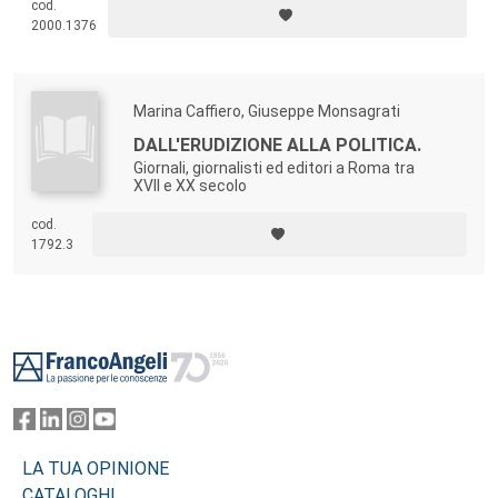
cod.
privilegiati punti di osservazione per analizzare e comparare, nelle sue
2000.1376
mille sfaccettature, il vasto spazio comune che va dal Mediterraneo
all’Atlantico.
Marina Caffiero, Giuseppe Monsagrati
DALL'ERUDIZIONE ALLA POLITICA.
Giornali, giornalisti ed editori a Roma tra
XVII e XX secolo
cod.
1792.3
Footer
LA TUA OPINIONE
CATALOGHI