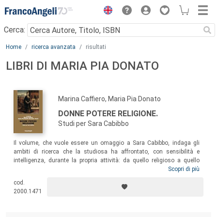
Menu
Cerca:
Main content
Home
ricerca avanzata
risultati
LIBRI DI MARIA PIA DONATO
Marina Caffiero, Maria Pia Donato
DONNE POTERE RELIGIONE.
Studi per Sara Cabibbo
Il volume, che vuole essere un omaggio a Sara Cabibbo, indaga gli
ambiti di ricerca che la studiosa ha affrontato, con sensibilità e
intelligenza, durante la propria attività: da quello religioso a quello
politico-sociale, a quello ecclesiastico, a quello culturale, coniugando
Scopri di più
l’attività di storica con quella di studiosa aperta alle scienze sociali. I
cod.
contributi di amiche e amici che hanno collaborato al volume ruotano
2000.1471
quindi attorno alle questioni di genere, alla vita religiosa e alla santità.