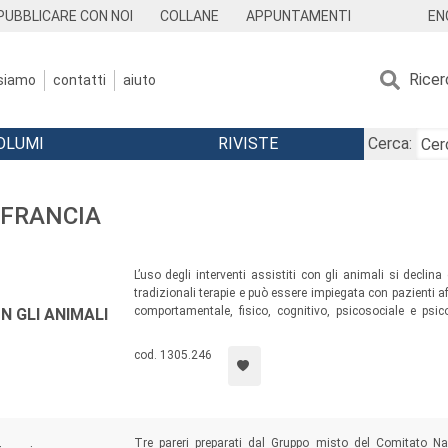
EN
PUBBLICARE CON NOI
COLLANE
APPUNTAMENTI
Ricer
 siamo
contatti
aiuto
OLUMI
RIVISTE
Cerca:
 FRANCIA
L’uso degli interventi assistiti con gli animali si decli
tradizionali terapie e può essere impiegata con pazienti af
comportamentale, fisico, cognitivo, psicosociale e psico
N GLI ANIMALI
l’associazione
Antropozoa
– da vent’anni lavora in questo
therapy in un ospedale pediatrico.
cod. 1305.246
Tre pareri preparati dal Gruppo misto del Comitato Na