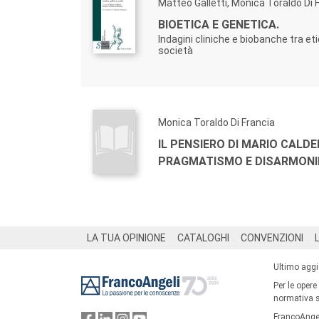
Matteo Galletti, Monica Toraldo Di 
BIOETICA E GENETICA.
Indagini cliniche e biobanche tra eti
società
Monica Toraldo Di Francia
IL PENSIERO DI MARIO CALDE
PRAGMATISMO E DISARMONIE
Footer
LA TUA OPINIONE
CATALOGHI
CONVENZIONI
Ultimo agg
Per le opere
normativa su
FrancoAngel