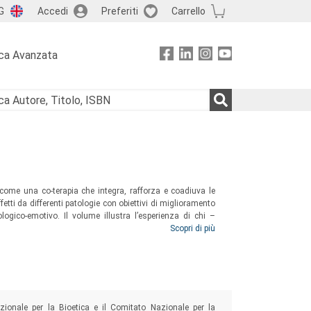
G
Accedi
Preferiti
Carrello
ca Avanzata
na come una co-terapia che integra, rafforza e coadiuva le
fetti da differenti patologie con obiettivi di miglioramento
logico-emotivo. Il volume illustra l’esperienza di chi –
 campo e sottolinea l’importanza della presenza della pet
Scopri di più
zionale per la Bioetica e il Comitato Nazionale per la