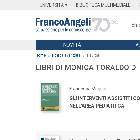
Menu
Main content
Footer
Menu
UNIVERSITÀ
BIBLIOTECA MULTIMEDIALE
chi
NOVITÀ
V
Main content
Home
ricerca avanzata
risultati
LIBRI DI MONICA TORALDO DI
Francesca Mugnai
GLI INTERVENTI ASSISTITI CO
NELL'AREA PEDIATRICA