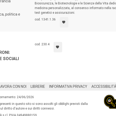
Francia
Biosicurezza, le Biotecnologie e le Scienze della Vita dedica
medicina personalizzata, al consenso informato nella raccol
test genetici e assicurazioni.
ca, politica e
cod. 1341.1.36
cod. 230.4
RONI:
 SOCIALI
LAVORA CON NOI
LIBRERIE
INFORMATIVA PRIVACY
ACCESSIBILIT
iornamento: 24/06/2026
 presenti in questo sito si sono assolti gli obblighi previsti dalla
l diritto d'autore e sui diritti connessi.
i s.r.l. P.IVA 04949880159