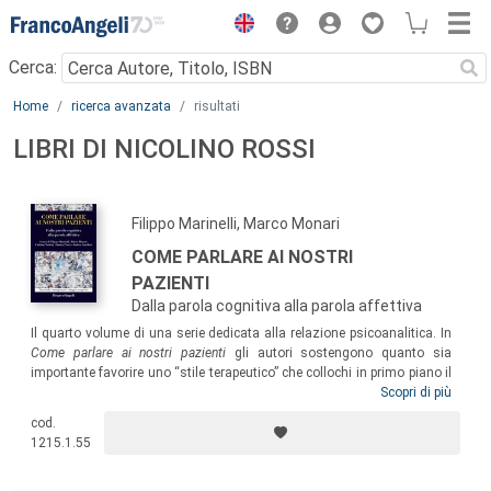
Menu
Cerca:
Main content
Home
ricerca avanzata
risultati
LIBRI DI NICOLINO ROSSI
Filippo Marinelli, Marco Monari
COME PARLARE AI NOSTRI
PAZIENTI
Dalla parola cognitiva alla parola affettiva
Il quarto volume di una serie dedicata alla relazione psicoanalitica. In
Come parlare ai nostri pazienti
gli autori sostengono quanto sia
importante favorire uno “stile terapeutico” che collochi in primo piano il
rispetto e l’ascolto del paziente e al contempo si faccia carico degli
Scopri di più
aspetti più dolorosi e regressivi. Il processo analitico deve passare
cod.
dalla parola cognitiva alla parola che comunica affetto, non
1215.1.55
dimenticando l’importanza dell’esperienza somato-sensoriale. Solo
così sarà possibile sviluppare e creare qualcosa di nuovo nel corso del