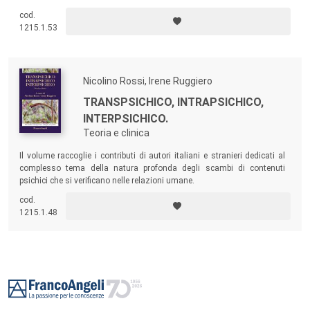
anche se variamente inteso e utilizzato dai diversi autori. Il volume
cod.
raccoglie i contributi del 3° Dialogo del Centro Psicoanalitico di
1215.1.53
Bologna, tenutosi a Bologna nel febbraio 2019.
Nicolino Rossi, Irene Ruggiero
TRANSPSICHICO, INTRAPSICHICO,
INTERPSICHICO.
Teoria e clinica
Il volume raccoglie i contributi di autori italiani e stranieri dedicati al
complesso tema della natura profonda degli scambi di contenuti
psichici che si verificano nelle relazioni umane.
cod.
1215.1.48
Footer