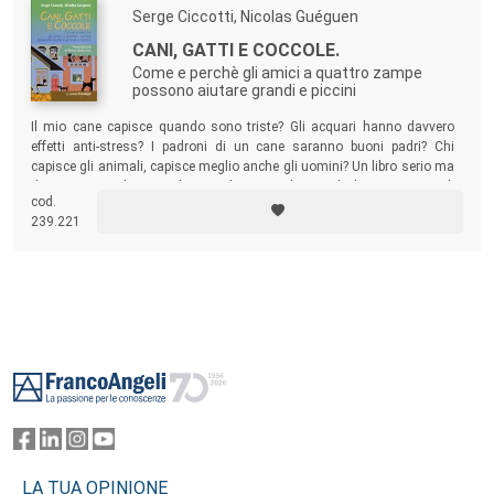
Serge Ciccotti, Nicolas Guéguen
CANI, GATTI E COCCOLE.
Come e perchè gli amici a quattro zampe
possono aiutare grandi e piccini
Il mio cane capisce quando sono triste? Gli acquari hanno davvero
effetti anti-stress? I padroni di un cane saranno buoni padri? Chi
capisce gli animali, capisce meglio anche gli uomini? Un libro serio ma
divertente per chi ama gli animali. Ma anche per chi li ama meno e li
cod.
deve sopportare per amore degli altri…
239.221
Footer
LA TUA OPINIONE