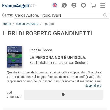
Menu
Cerca:
Main content
Home
ricerca avanzata
risultati
LIBRI DI ROBERTO GRANDINETTI
Renato Fiocca
LA PERSONA NON È UN'ISOLA.
Scritti italiani in onore di Ivan Snehota
Questo libro riprende buona parte dei concetti sviluppati da I. Snehota e
da H. Håkansson nel saggio “No business is an island” (1989), che
rappresentano uno dei più fecondi temi di ricerca nel marketing e nel
management. Il testo raccoglie una serie di contributi di autori italiani
Scopri di più
che da tempo condividono le idee sviluppate in tema
business
cod.
relationship
e
network
, e vuole essere un tributo di riconoscenza al
2000.1472
collega e amico Ivan Snehota, accademico sempre disponibile al
confronto dialettico e alla condivisione delle idee.