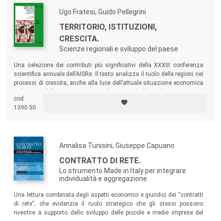
Ugo Fratesi, Guido Pellegrini
TERRITORIO, ISTITUZIONI,
CRESCITA.
Scienze regionali e sviluppo del paese
Una selezione dei contributi più significativi della XXXIII conferenza
scientifica annuale dell’AISRe. Il testo analizza il ruolo delle regioni nei
processi di crescita, anche alla luce dell’attuale situazione economica
italiana e della crisi in corso. L’insieme degli studi presentati si
cod.
focalizza sui meccanismi di crescita, gli stessi che possono
1390.50
innescare la ripresa, mostrandone la base territoriale.
Annalisa Tunisini, Giuseppe Capuano
CONTRATTO DI RETE.
Lo strumento Made in Italy per integrare
individualità e aggregazione
Una lettura combinata degli aspetti economici e giuridici dei “contratti
di rete”, che evidenzia il ruolo strategico che gli stessi possono
rivestire a supporto dello sviluppo delle piccole e medie imprese del