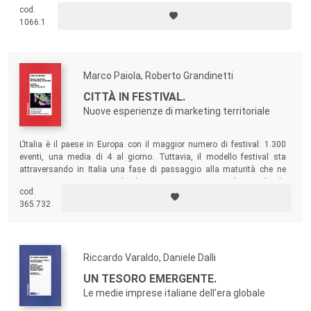
nostro Paese.
cod.
1066.1
Marco Paiola, Roberto Grandinetti
CITTÀ IN FESTIVAL.
Nuove esperienze di marketing territoriale
L’Italia è il paese in Europa con il maggior numero di festival: 1.300
eventi, una media di 4 al giorno. Tuttavia, il modello festival sta
attraversando in Italia una fase di passaggio alla maturità che ne
impone un ripensamento. Il volume presenta una serie di casi, dando
cod.
ampio spazio alla voce dei protagonisti per descrivere alcuni tra i
365.732
principali festival italiani.
Riccardo Varaldo, Daniele Dalli
UN TESORO EMERGENTE.
Le medie imprese italiane dell'era globale