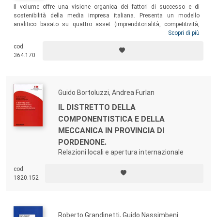
Il volume offre una visione organica dei fattori di successo e di
sostenibilità della media impresa italiana. Presenta un modello
analitico basato su quattro asset (imprenditorialità, competitività,
organizzazione e internazionalizzazione) e alcune chiavi di lettura
Scopri di più
generali, nonché le relative implicazioni per la gestione delle imprese e
cod.
per le decisioni di policy. Analizza infine trenta casi di studio per
364.170
sviluppare il modello analitico e le relative implicazioni.
Guido Bortoluzzi, Andrea Furlan
IL DISTRETTO DELLA
COMPONENTISTICA E DELLA
MECCANICA IN PROVINCIA DI
PORDENONE.
Relazioni locali e apertura internazionale
cod.
1820.152
Roberto Grandinetti, Guido Nassimbeni