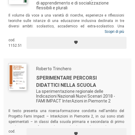
di apprendimento e di socializzazione
flessibili e plurali
Il volume dà voce a una varietà di ricerche, esperienze e riflessioni
teoriche sulle istanze di una educazione inclusiva declinata in tre
diversi ambiti: scolastico, accademico ed extra-scolastico. Una
particolare attenzione viene rivolta ai fondamenti e ad alcune strategie
Scopri di più
e interventi specifici promettenti per una didattica inclusiva a scuola.
cod.
L’obiettivo è di fornire strumenti di lavoro per gli operatori del settore
1152.51
che si occupano di processi inclusivi, a tutti i livelli e nei vari contesti.
Roberto Trinchero
SPERIMENTARE PERCORSI
DIDATTICI NELLA SCUOLA
La sperimentazione regionale delle
Indicazioni Nazionali Nuovi Scenari 2018 -
FAMI IMPACT InterAzioni in Piemonte 2
Il testo presenta una ricerca-formazione condotta nell'ambito del
Progetto Fami Impact – InterAzioni in Piemonte 2, in cui sono stati
sperimentati – in classi della scuola primaria e secondaria di primo
grado – percorsi formativi basati sul Debate, sul Masterclass CLIL e
cod.
sul CAE (Ciclo di Apprendimento Esperienziale).