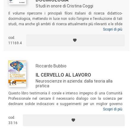
Studi in onore di Cristina Coggi
Il volume ripercorre i principali filoni italiani di ricerca didattico-
docimologica, mettendo in luce non solo l’origine e l’evoluzione di tali
studi, ma anche gli ambiti di ricerca attualmente più rilevanti e le sfide
per il futuro. Il testo è scritto in onore di Cristina Coggi e parte dai suoi
Scopri di più
approfondimenti di ricerca, che si intrecciano con quelli di illustri
cod.
studiosi di pedagogia sperimentale, didattica e docimologia italiani,
11169.4
per fornire un quadro organico della ricerca italiana in questi ambiti.
Riccardo Bubbio
IL CERVELLO AL LAVORO
Neuroscienze in azienda: dalla teoria alla
pratica
Questo libro testimonia il corale e intenso impegno di una Comunità
Professionale nel cercare il necessario dialogo con la scienza per
declinare solide indicazioni e suggerimenti per un miglior governo
dell’Universo Umano nelle Organizzazioni. Un manuale per tutti coloro
Scopri di più
che lavorano con le Persone, per le Persone; un testo che fornisce
cod.
nuovi strumenti immediatamente applicabili e corredati di esempi e di
33.16
guide pratiche per lavorare meglio con sé stessi e con il proprio team!