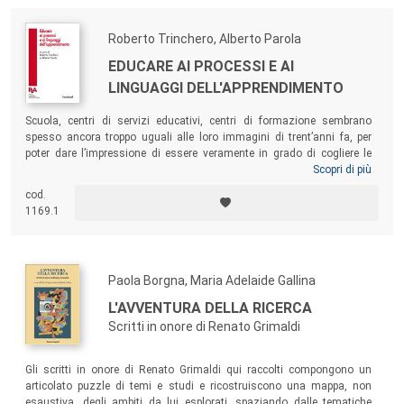
Roberto Trinchero, Alberto Parola
EDUCARE AI PROCESSI E AI
LINGUAGGI DELL'APPRENDIMENTO
Scuola, centri di servizi educativi, centri di formazione sembrano
spesso ancora troppo uguali alle loro immagini di trent’anni fa, per
poter dare l’impressione di essere veramente in grado di cogliere le
opportunità offerte dalle tecnologie che hanno rivoluzionato il mondo.
Scopri di più
Il testo intende stimolare la riflessione e fornire suggerimenti per il
cod.
cambiamento, nell’ottica che stare fermi di fronte a un mondo che
1169.1
procede in direzioni non prevedibili è la peggiore delle strategie
possibili.
Paola Borgna, Maria Adelaide Gallina
L'AVVENTURA DELLA RICERCA
Scritti in onore di Renato Grimaldi
Gli scritti in onore di Renato Grimaldi qui raccolti compongono un
articolato puzzle di temi e studi e ricostruiscono una mappa, non
esaustiva, degli ambiti da lui esplorati, spaziando dalle tematiche