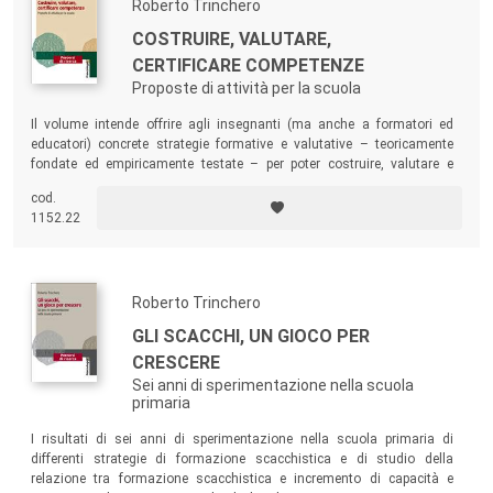
Roberto Trinchero
COSTRUIRE, VALUTARE,
CERTIFICARE COMPETENZE
Proposte di attività per la scuola
Il volume intende offrire agli insegnanti (ma anche a formatori ed
educatori) concrete strategie formative e valutative – teoricamente
fondate ed empiricamente testate – per poter costruire, valutare e
certificare competenze, in linea con i dettami della legislazione
cod.
nazionale vigente.
1152.22
Roberto Trinchero
GLI SCACCHI, UN GIOCO PER
CRESCERE
Sei anni di sperimentazione nella scuola
primaria
I risultati di sei anni di sperimentazione nella scuola primaria di
differenti strategie di formazione scacchistica e di studio della
relazione tra formazione scacchistica e incremento di capacità e