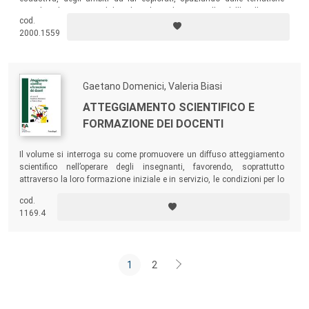
sociologiche e metodologiche classiche a quelle dell’Intelligenza
cod.
Artificiale, sino a quelle della didattica innovativa e della robotica
2000.1559
educativa.
Gaetano Domenici, Valeria Biasi
ATTEGGIAMENTO SCIENTIFICO E
FORMAZIONE DEI DOCENTI
Il volume si interroga su come promuovere un diffuso atteggiamento
scientifico nell’operare degli insegnanti, favorendo, soprattutto
attraverso la loro formazione iniziale e in servizio, le condizioni per lo
sviluppo di un “abito mentale” – in senso deweyano – di tipo
cod.
squisitamente scientifico.
1169.4
1
2