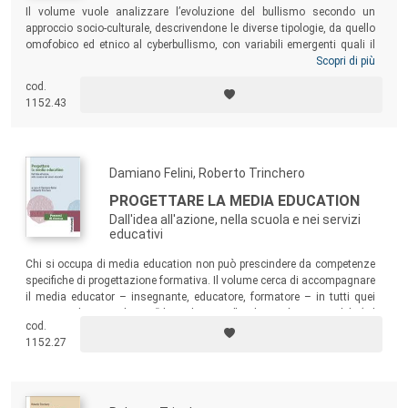
Il volume vuole analizzare l’evoluzione del bullismo secondo un
approccio socio-culturale, descrivendone le diverse tipologie, da quello
omofobico ed etnico al cyberbullismo, con variabili emergenti quali il
sexting
e l’
incivility
. Obiettivo del libro, rivolto prevalentemente a
Scopri di più
insegnanti e a operatori socio-educativi, è quello di affrontare il
cod.
problema dei comportamenti di prevaricazione, proponendo una
1152.43
comparazione tra le caratteristiche e gli esiti di più progetti d’intervento
e un ventaglio di strategie educative per prevenire situazioni di
bullismo/i.
Damiano Felini, Roberto Trinchero
PROGETTARE LA MEDIA EDUCATION
Dall'idea all'azione, nella scuola e nei servizi
educativi
Chi si occupa di media education non può prescindere da competenze
specifiche di progettazione formativa. Il volume cerca di accompagnare
il media educator – insegnante, educatore, formatore – in tutti quei
momenti che si svolgono “dietro le quinte” e che rendono possibile (ed
cod.
efficace) il suo intervento in aula: progettazione, ricerca dei
1152.27
finanziamenti, monitoraggio, valutazione e documentazione degli
interventi.