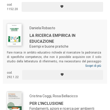
competenze logico-matematiche dei bambini.
cod.
1152.20
Daniela Robasto
LA RICERCA EMPIRICA IN
EDUCAZIONE
Esempi e buone pratiche
Fare ricerca in ambito educativo richiede al ricercatore la padronanza
di specifiche competenze, che non è possibile acquisire con il solo
studio della letteratura di riferimento, ma necessitano del passaggio
all’indagine sul campo. Il volume accompagna lo studioso alle prime
Scopri di più
armi in questo salto, senza perdere di vista il rigore e la scrupolosità
cod.
proprie di una ricerca scientifica.
Daniela Robasto
è professore a
292.1.22
contratto per la didattica integrativa di Metodologia della ricerca
educativa e dottore di ricerca in Scienze dell’Educazione presso
l’Università di Torino.
Cristina Coggi, Rosa Bellacicco
PER L'INCLUSIONE
Fondamenti, azioni e ricerca per ambienti