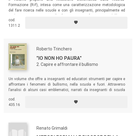
Formazione (R-F), intesa come una caratterizzazione metodologica
del fare ricerca nelle scuole e con gli insegnanti, principalmente ed
esplicitamente orientata alla formazione/trasformazione dell’agire
cod.
educativo e didattico e alla promozione della riflessività
1311.2
dell’insegnante.
Roberto Trinchero
"IO NON HO PAURA"
2. Capire e affrontare il bullismo
Un volume che offre a insegnanti ed educatori strumenti per capire e
affrontare i fenomeni di bullismo, nella scuola e fuori. Attraverso
l’analisi di alcuni casi emblematici, narrati da insegnanti di scuola
primaria e secondaria di primo grado che hanno affrontato il problema,
cod.
il testo aiuta a comprendere quali interventi di prevenzione e contrasto
435.16
possono essere efficaci.
Renato Grimaldi