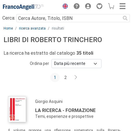
Menu
Cerca:
Main content
Home
ricerca avanzata
risultati
LIBRI DI ROBERTO TRINCHERO
La ricerca ha estratto dal catalogo
35 titoli
Ordina per
1
2
Giorgio Asquini
LA RICERCA - FORMAZIONE
Temi, esperienze e prospettive
Il volume propone una riflessione sistematica sulla Ricerca-