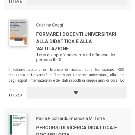
11169.6
Cristina Coggi
FORMARE I DOCENTI UNIVERSITARI
ALLA DIDATTICA E ALLA
VALUTAZIONE
Temi di approfondimento ed efficacia dei
percorsi IRIDI
Il volume propone un bilancio di ricerca sulla formazione IRIDI
realizzata all’Università di Torino per i docenti universitari, alla luce
degli apporti internazionali e dei dati raccolti in cinque anni di corsi. Lo
studio consente da un lato di approfondire alcuni temi oggetto dell’iter
cod.
formativo e dall’altro di disporre di un ampio repertorio di dati rilevato
11152.3
con strumenti validati.
Paola Ricchiardi, Emanuela M. Torre
PERCORSI DI RICERCA DIDATTICA E
DOCIMOLOGIA