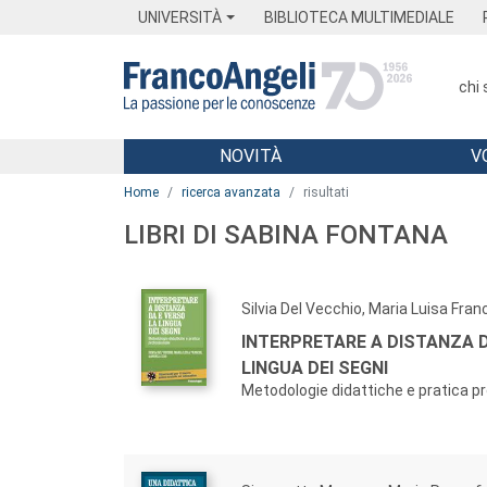
Menu
Main content
Footer
Menu
UNIVERSITÀ
BIBLIOTECA MULTIMEDIALE
chi
NOVITÀ
V
Main content
Home
ricerca avanzata
risultati
LIBRI DI SABINA FONTANA
Silvia Del Vecchio, Maria Luisa Fran
INTERPRETARE A DISTANZA D
LINGUA DEI SEGNI
Metodologie didattiche e pratica p