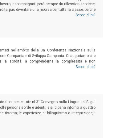
i lavoro, accompagnati però sempre da riflessioni teoriche,
dità può diventare una risorsa per tutta la classe, perché
 all’apprendente sordo, ma a tutti.
Scopri di più
sentati nell’ambito della 3a Conferenza Nazionale sulla
egione Campania e di Sviluppo Campania. Ci auguriamo che
are la sordità, a comprenderne la complessità e non
poco conosciuti come quelli della pluri-disabilità; a far
Scopri di più
sibilità adattate su esigenze, aspettative, progetti di vita
mentazioni presentate al 3° Convegno sulla Lingua dei Segni
molte persone sorde e udenti, e si dipana intorno a quattro
ome risorsa; le esperienze di bilinguismo e integrazione; i