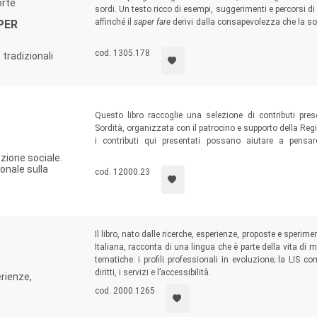
orte
sordi. Un testo ricco di esempi, suggerimenti e percorsi d
affinché il
saper fare
derivi dalla consapevolezza che la sor
PER
visualizzare una lezione facilita la comprensione non solo
cod. 1305.178
 tradizionali
Questo libro raccoglie una selezione di contributi pre
Sordità, organizzata con il patrocino e supporto della R
i contributi qui presentati possano aiutare a pens
riconducibilità a una sola visione; a far emergere temi 
zione sociale.
riflettere sulla necessità di adottare strategie per l’acces
onale sulla
cod. 12000.23
delle persone sorde.
Il libro, nato dalle ricerche, esperienze, proposte e speri
Italiana, racconta di una lingua che è parte della vita di 
tematiche: i profili professionali in evoluzione; la LIS c
diritti, i servizi e l’accessibilità.
erienze,
cod. 2000.1265