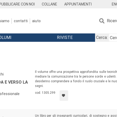
EN
PUBBLICARE CON NOI
COLLANE
APPUNTAMENTI
Ricer
 siamo
contatti
aiuto
OLUMI
RIVISTE
Cerca:
Il volume offre una prospettiva approfondita sulle tecnich
chi
mediare la comunicazione tra le persone sorde e udenti. 
desiderino comprendere a fondo il ruolo cruciale e le nuov
A E VERSO LA
segni.
cod. 1305.299
rofessionale
Un libro per gli insegnanti curricolari, di sostegno e a