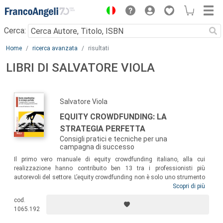
Menu
Cerca:
Main content
Home
ricerca avanzata
risultati
LIBRI DI SALVATORE VIOLA
Salvatore Viola
EQUITY CROWDFUNDING: LA
STRATEGIA PERFETTA
Consigli pratici e tecniche per una
campagna di successo
Il primo vero manuale di equity crowdfunding italiano, alla cui
realizzazione hanno contribuito ben 13 tra i professionisti più
autorevoli del settore. L’equity crowdfunding non è solo uno strumento
per raccogliere fondi da una platea di investitori, ma anche
Scopri di più
un’operazione che necessita di una preparazione estremamente
cod.
articolata e minuziosa, oltre a una serie di competenze che
1065.192
difficilmente possono essere padroneggiate da una sola persona. Il
libro nasce dall’esigenza di mettere insieme tutte queste competenze