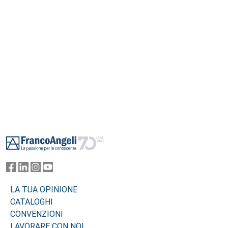
per offrire un quadro chiaro e completo a chiunque stia pensando di
realizzare la propria campagna.
Footer
LA TUA OPINIONE
CATALOGHI
CONVENZIONI
LAVORARE CON NOI