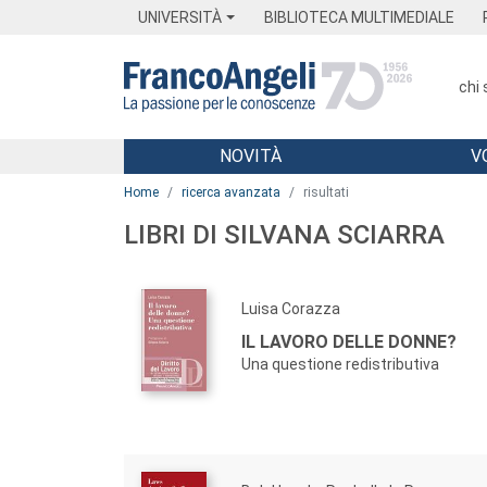
Menu
Main content
Footer
Menu
UNIVERSITÀ
BIBLIOTECA MULTIMEDIALE
chi
NOVITÀ
V
Main content
Home
ricerca avanzata
risultati
LIBRI DI SILVANA SCIARRA
Luisa Corazza
IL LAVORO DELLE DONNE?
Una questione redistributiva