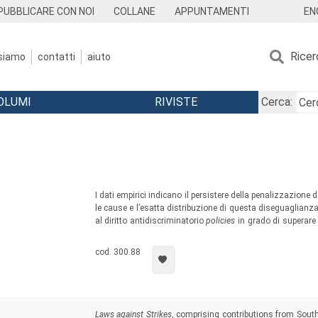
EN
PUBBLICARE CON NOI
COLLANE
APPUNTAMENTI
Ricer
 siamo
contatti
aiuto
OLUMI
RIVISTE
Cerca:
I dati empirici indicano il persistere della penalizzazion
le cause e l’esatta distribuzione di questa diseguaglianz
al diritto antidiscriminatorio
policies
in grado di superare 
intersezionale, questo libro propone una rilettura critica
mirano a promuovere il lavoro delle donne, per compre
cod. 300.88
diseguaglianze di genere e valutarne le azioni di contrast
Laws against Strikes
, comprising contributions from South