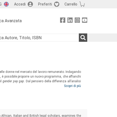
G
Accedi
Preferiti
Carrello
ca Avanzata
e delle donne nel mercato del lavoro remunerato. Indagando
a, è possibile proporre un nuovo programma, che affianchi
il
gender pay gap
. Dal pensiero della differenza all’analisi
 degli strumenti giuridici e delle politiche pubbliche che
Scopri di più
ndere dove si annidano le radici redistributive delle
o.
 African, Italian and British legal scholars, examines the