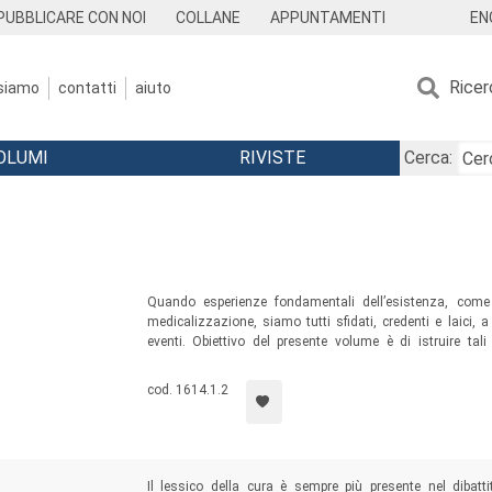
EN
PUBBLICARE CON NOI
COLLANE
APPUNTAMENTI
Ricer
 siamo
contatti
aiuto
OLUMI
RIVISTE
Cerca:
Quando esperienze fondamentali dell’esistenza, com
medicalizzazione, siamo tutti sfidati, credenti e laici
eventi. Obiettivo del presente volume è di istruire tal
evidenziandone gli aspetti specificamente etici insieme
significativi orientamenti che su di esse si confrontano.
cod. 1614.1.2
Il lessico della cura è sempre più presente nel dibatt