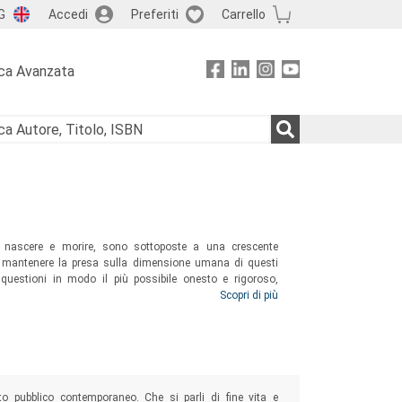
G
Accedi
Preferiti
Carrello
ca Avanzata
e nascere e morire, sono sottoposte a una crescente
, a mantenere la presa sulla dimensione umana di questi
i questioni in modo il più possibile onesto e rigoroso,
 alle implicazioni antropologiche, e dando conto dei più
Scopri di più
ito pubblico contemporaneo. Che si parli di fine vita e