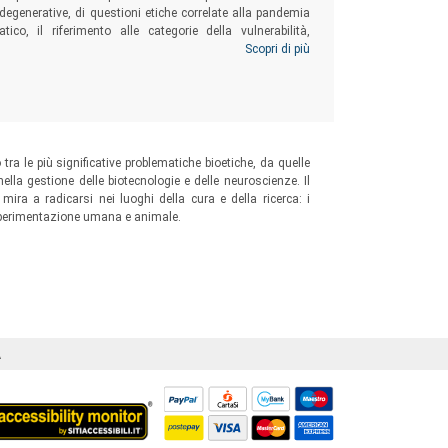
egenerative, di questioni etiche correlate alla pandemia
o, il riferimento alle categorie della vulnerabilità,
o si propone di offrire un’introduzione all’etica della cura
Scopri di più
ttito e l’analisi critica delle opere fondative e, dall’altro,
del dibattito contemporaneo. L’obiettivo è far emergere le
are la filosofia morale oggi.
a le più significative problematiche bioetiche, da quelle
ella gestione delle biotecnologie e delle neuroscienze. Il
a mira a radicarsi nei luoghi della cura e della ricerca: i
 la sperimentazione umana e animale.
Á