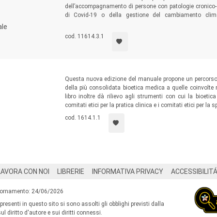
dell’accompagnamento di persone con patologie cronico-d
di Covid-19 o della gestione del cambiamento climatic
dell’interdipendenza e della cura è pervasivo. Questo studi
ale
basata, da un lato, sulla ricostruzione della nascita del diba
cod. 11614.3.1
sulla discussione di alcuni dei principali snodi teorici 
risorse che una riflessione sulla cura può offrire per ripens
Questa nuova edizione del manuale propone un percorso tr
della più consolidata bioetica medica a quelle coinvolte n
libro inoltre dà rilievo agli strumenti con cui la bioetic
comitati etici per la pratica clinica e i comitati etici per
cod. 1614.1.1
LAVORA CON NOI
LIBRERIE
INFORMATIVA PRIVACY
ACCESSIBILIT
iornamento: 24/06/2026
 presenti in questo sito si sono assolti gli obblighi previsti dalla
l diritto d'autore e sui diritti connessi.