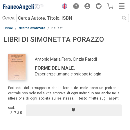
Menu
Cerca:
Main content
Home
ricerca avanzata
risultati
LIBRI DI SIMONETTA PORAZZO
Antonio Maria Ferro, Cinzia Parodi
FORME DEL MALE.
Esperienze umane e psicopatologia
Partendo dal presupposto che le forme del male sono un problema
centrale non solo nella vita emotiva di ogni individuo ma anche nella
riflessione di ogni società su se stessa, il testo riflette sugli aspetti
“malefici” delle relazioni umane: analisi letteraria, filosofica,
cod.
psicoanalitica, sociologica e psichiatrica si integrano offrendo una
1217.3.5
lettura molteplice del “male”, o meglio delle forme dei “mali”.