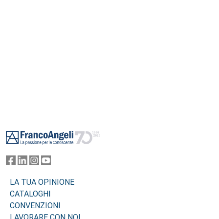
Footer
LA TUA OPINIONE
CATALOGHI
CONVENZIONI
LAVORARE CON NOI