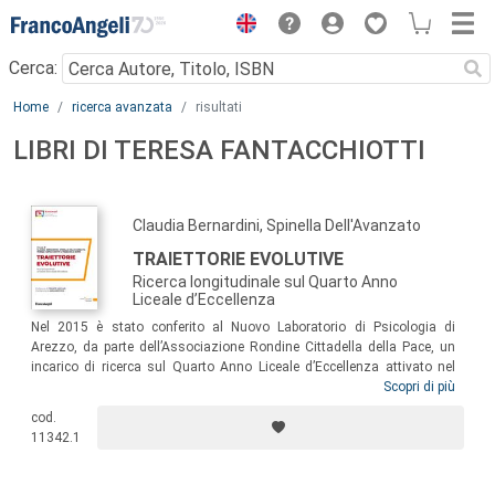
Menu
Cerca:
Main content
Home
ricerca avanzata
risultati
LIBRI DI TERESA FANTACCHIOTTI
Claudia Bernardini, Spinella Dell'Avanzato
TRAIETTORIE EVOLUTIVE
Ricerca longitudinale sul Quarto Anno
Liceale d’Eccellenza
Nel 2015 è stato conferito al Nuovo Laboratorio di Psicologia di
Arezzo, da parte dell’Associazione Rondine Cittadella della Pace, un
incarico di ricerca sul Quarto Anno Liceale d’Eccellenza attivato nel
borgo Rondine (QAR). Questo libro presenta un primo riscontro di tale
Scopri di più
lavoro quinquennale e fornisce uno strumento di conoscenza in vista
cod.
della diffusione del prototipo QAR nelle scuole italiane. Il libro si
11342.1
rivolge dunque a tutti coloro che operano nell’area dell’Education e a
quanti interessati a quella “rigenerazione dell’umano” che nella scuola
pone il suo veicolo principale.