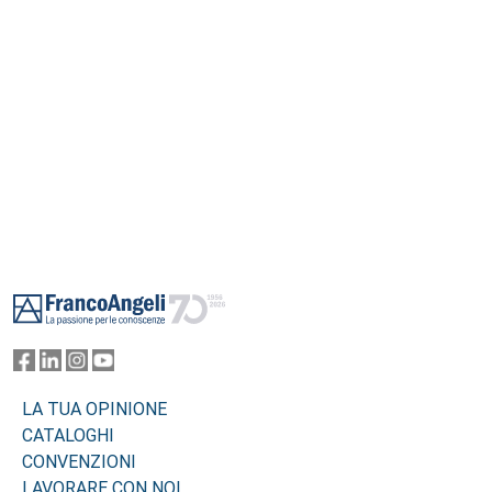
Footer
LA TUA OPINIONE
CATALOGHI
CONVENZIONI
LAVORARE CON NOI