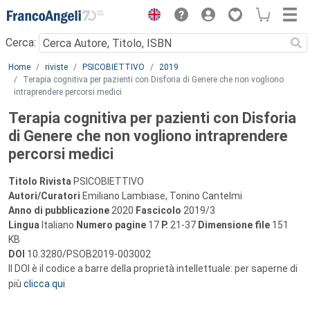
Menu
Cerca:
Main content
Home
riviste
PSICOBIETTIVO
2019
Terapia cognitiva per pazienti con Disforia di Genere che non vogliono
intraprendere percorsi medici
Terapia cognitiva per pazienti con Disforia
di Genere che non vogliono intraprendere
percorsi medici
Titolo Rivista
PSICOBIETTIVO
Autori/Curatori
Emiliano Lambiase, Tonino Cantelmi
Anno di pubblicazione
2020
Fascicolo
2019/3
Lingua
Italiano
Numero pagine
17
P.
21-37
Dimensione file
151
KB
DOI
10.3280/PSOB2019-003002
Il DOI è il codice a barre della proprietà intellettuale: per saperne di
più
clicca qui