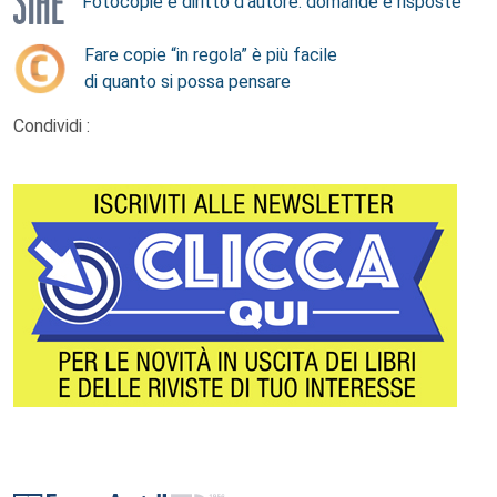
Fotocopie e diritto d’autore: domande e risposte
Fare copie “in regola” è più facile
di quanto si possa pensare
Condividi :
Footer