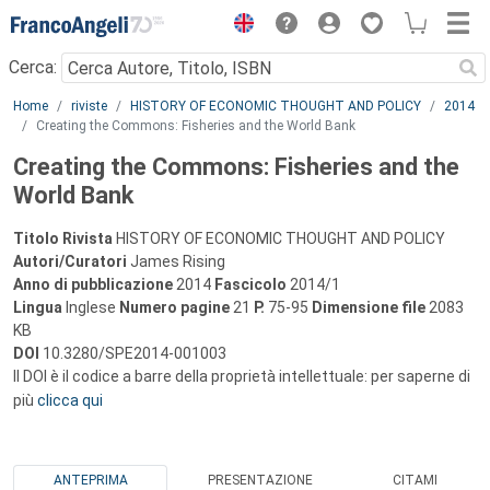
Menu
Cerca:
Main content
Home
riviste
HISTORY OF ECONOMIC THOUGHT AND POLICY
2014
Creating the Commons: Fisheries and the World Bank
Creating the Commons: Fisheries and the
World Bank
Titolo Rivista
HISTORY OF ECONOMIC THOUGHT AND POLICY
Autori/Curatori
James Rising
Anno di pubblicazione
2014
Fascicolo
2014/1
Lingua
Inglese
Numero pagine
21
P.
75-95
Dimensione file
2083
KB
DOI
10.3280/SPE2014-001003
Il DOI è il codice a barre della proprietà intellettuale: per saperne di
più
clicca qui
ANTEPRIMA
PRESENTAZIONE
CITAMI