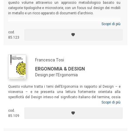
questo volume attraverso un approccio metodologico basato su
categorie tipologiche e microstorie, con un focus sul design dei mobili
in metallo e un ricco apparato di documenti d’archivio.
Scopri di più
cod.
85.123
Francesca Tosi
ERGONOMIA & DESIGN
Design per l'Ergonomia
Questo volume tratta i temi dell’Ergonomia in rapporto al Design – e
viceversa – e ne presenta una lettura fortemente orientata alla
specificità del Design inteso nel significato italiano del termine, ossia
nelle sue diverse declinazioni di Design del prodotto (fisico e virtuale),
Scopri di più
degli interni, della comunicazione, della moda, basato sulla sintesi
cod.
progettuale di conoscenze e competenze umanistiche, artistiche,
85.109
tecnologiche e delle scienze sociali.