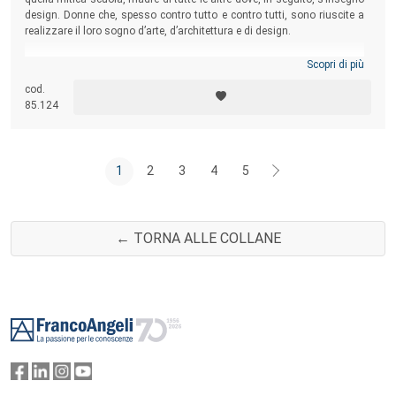
design. Donne che, spesso contro tutto e contro tutti, sono riuscite a
realizzare il loro sogno d’arte, d’architettura e di design.
Scopri di più
cod.
85.124
1
2
3
4
5
← TORNA ALLE COLLANE
Footer