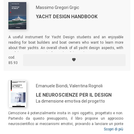
Massimo Gregori Grgic
YACHT DESIGN HANDBOOK
A useful instrument for Yacht Design students and an enjoyable
reading for boat builders and boat owners who want to learn more
about their yachts. An overall check of all yacht design aspects, with
useful suggestions and a few tricks of the trade.
cod.
85.93
Emanuele Biondi, Valentina Rognoli
LE NEUROSCIENZE PER IL DESIGN
La dimensione emotiva del progetto
L’emozione è potenzialmente insita in ogni oggetto, progettato e non.
Partendo da questo presupposto, il libro propone un approccio
neuroscientifico ai meccanismi emotivi, provando a lanciare un ponte
tra le neuroscienze e il design. Un testo fondamentale per chi, designer
Scopri di più