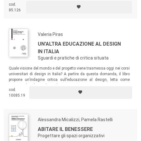
cod.
85.126
Valeria Piras
UN'ALTRA EDUCAZIONE AL DESIGN
IN ITALIA
Sguardi e pratiche di critica situata
Quale visione del mondo e del progetto viene trasmessa oggi nei corsi
universitari di design in Italia? A partire da questa domanda, il libro
propone un’indagine critica sull’educazione al design, letta come
spazio culturale e politico dove si costruiscono immaginari, saperi e
cod.
possibilità di azione.
10085.19
Alessandra Micalizzi, Pamela Rastelli
ABITARE IL BENESSERE
Progettare gli spazi organizzativi