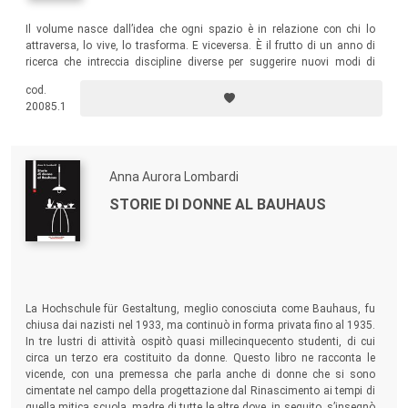
Il volume nasce dall’idea che ogni spazio è in relazione con chi lo
attraversa, lo vive, lo trasforma. E viceversa. È il frutto di un anno di
ricerca che intreccia discipline diverse per suggerire nuovi modi di
progettare, costruire e dare forma a luoghi felici.
cod.
20085.1
Anna Aurora Lombardi
STORIE DI DONNE AL BAUHAUS
La Hochschule für Gestaltung, meglio conosciuta come Bauhaus, fu
chiusa dai nazisti nel 1933, ma continuò in forma privata fino al 1935.
In tre lustri di attività ospitò quasi millecinquecento studenti, di cui
circa un terzo era costituito da donne. Questo libro ne racconta le
vicende, con una premessa che parla anche di donne che si sono
cimentate nel campo della progettazione dal Rinascimento ai tempi di
quella mitica scuola, madre di tutte le altre dove, in seguito, s’insegnò