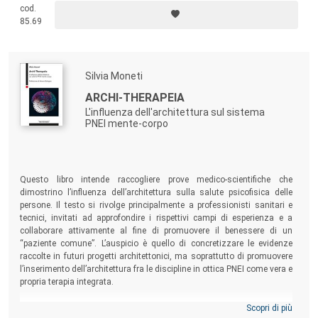
o ingegnere, studente o professionista, abbia a cuore una colta
cod.
diffusione della cultura del progetto, soprattutto nella sua
85.69
imprescindibile dimensione di reciproco scambio e politecnico dialogo
fra design, ingegneria e scienza.
Silvia Moneti
ARCHI-THERAPEIA
L'influenza dell'architettura sul sistema
PNEI mente-corpo
Questo libro intende raccogliere prove medico-scientifiche che
dimostrino l’influenza dell’architettura sulla salute psicofisica delle
persone. Il testo si rivolge principalmente a professionisti sanitari e
tecnici, invitati ad approfondire i rispettivi campi di esperienza e a
collaborare attivamente al fine di promuovere il benessere di un
“paziente comune”. L’auspicio è quello di concretizzare le evidenze
raccolte in futuri progetti architettonici, ma soprattutto di promuovere
l’inserimento dell’architettura fra le discipline in ottica PNEI come vera e
propria terapia integrata.
Scopri di più