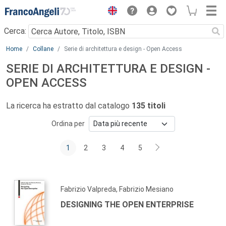
Menu
Cerca:
Main content
Home
Collane
Serie di architettura e design - Open Access
SERIE DI ARCHITETTURA E DESIGN -
OPEN ACCESS
La ricerca ha estratto dal catalogo
135 titoli
Ordina per
1
2
3
4
5
Fabrizio Valpreda, Fabrizio Mesiano
DESIGNING THE OPEN ENTERPRISE