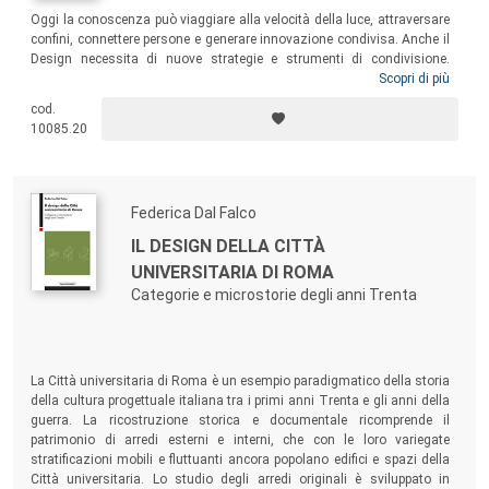
Oggi la conoscenza può viaggiare alla velocità della luce, attraversare
confini, connettere persone e generare innovazione condivisa. Anche il
Design necessita di nuove strategie e strumenti di condivisione.
Questo libro esplora l’evoluzione culturale e tecnologica che ha reso
Scopri di più
possibile l’Open X: dall’origine del movimento Open Source alla
cod.
diffusione dei Makers, dalla digitalizzazione degli strumenti alla
10085.20
nascita di community globali capaci di co-progettare valore.
Federica Dal Falco
IL DESIGN DELLA CITTÀ
UNIVERSITARIA DI ROMA
Categorie e microstorie degli anni Trenta
La Città universitaria di Roma è un esempio paradigmatico della storia
della cultura progettuale italiana tra i primi anni Trenta e gli anni della
guerra. La ricostruzione storica e documentale ricomprende il
patrimonio di arredi esterni e interni, che con le loro variegate
stratificazioni mobili e fluttuanti ancora popolano edifici e spazi della
Città universitaria. Lo studio degli arredi originali è sviluppato in