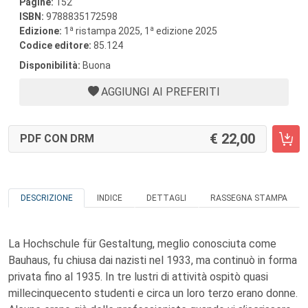
Pagine:
152
ISBN:
9788835172598
a
a
Edizione:
1
ristampa 2025, 1
edizione 2025
Codice editore:
85.124
Disponibilità:
Buona
AGGIUNGI AI PREFERITI
22,00
PDF CON DRM
DESCRIZIONE
INDICE
DETTAGLI
RASSEGNA STAMPA
La Hochschule für Gestaltung, meglio conosciuta come
Bauhaus, fu chiusa dai nazisti nel 1933, ma continuò in forma
privata fino al 1935. In tre lustri di attività ospitò quasi
millecinquecento studenti e circa un loro terzo erano donne.