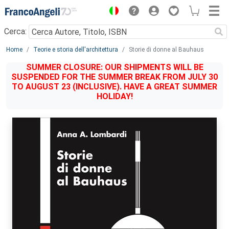
Menu
Cerca:
Main content
Home
Teorie e storia dell'architettura
Storie di donne al Bauhaus
SUMMER CLOSURE: OUR SHIPMENTS WILL BE
SUSPENDED FOR THE SUMMER BREAK FROM JULY 30
TO AUGUST 23 (INCLUSIVE). HAVE A GREAT SUMMER
HOLIDAY!