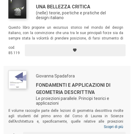
UNA BELLEZZA CRITICA
(nelle) teorie, poetiche e pratiche del
design italiano
Questo libro propone un excursus storico nel mondo del design
italiano, con la convinzione che una tra le sue principali forze sia da
sempre stata la volontà di prendere posizione, di farsi strumento di
intervento nella società e, seppur con i limiti della professione, di
cod.
provare a cambiarla. Ciò senza perdere di vista l’estetica, la qualità
85.119
formale, la bellezza del prodotto.
Giovanna Spadafora
FONDAMENTI E APPLICAZIONI DI
GEOMETRIA DESCRITTIVA
Le proiezioni parallele. Principi teorici e
applicazioni
Il volume raccoglie parte delle lezioni di geometria descrittiva rivolte
agli studenti del primo anno del Corso di Laurea in Scienze
dell’Architettura e, specificamente, quelle relative alle proiezioni
parallele, precedute da cenni di geometria proiettiva. Il testo, nei due
Scopri di più
formati cartaceo e digitale, si configura come uno strumento utile