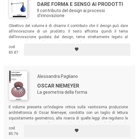
DARE FORMA E SENSO AI PRODOTTI
Il contributo del design ai processi
d'innovazione
Obiettivo del volume è di chiarire il contributo che il design può dare
all’innovazione di un prodotto. Il testo affronta quindi il tema
dell’innovazione guidata dal design, tema strettamente legato al
concetto di creatività, punto di partenza di ogni processo innovativo.
cod.
Per questa ragione, il testo offre un resoconto dei principali strumenti
85.87
utili per sostenere le varie fasi del processo creativo.
Alessandra Pagliano
OSCAR NIEMEYER
La geometria della forma
Il volume presenta un’indagine critica sulla vastissima produzione
architettonica di Oscar Niemeyer, condotta con un taglio di lettura
squisitamente geometrico, alla ricerca di quelle leggi che regolano le
più caratteristiche configurazioni plastiche. Lo scopo è illustrare le
cod.
leggi geometriche del progetto sulle quali si fondano le numerose
85.76
soluzioni formali sperimentate da Niemeyer in oltre 50 anni di attività.