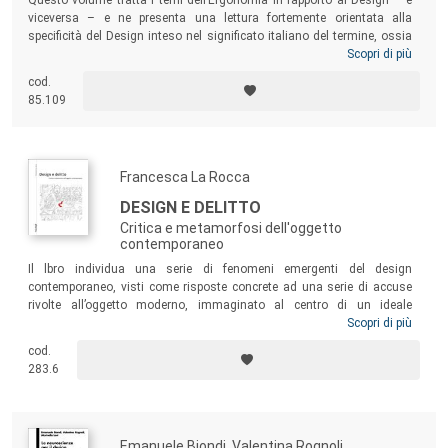
Questo volume tratta i temi dell’Ergonomia in rapporto al Design – e
viceversa – e ne presenta una lettura fortemente orientata alla
specificità del Design inteso nel significato italiano del termine, ossia
nelle sue diverse declinazioni di Design del prodotto (fisico e virtuale),
Scopri di più
degli interni, della comunicazione, della moda, basato sulla sintesi
cod.
progettuale di conoscenze e competenze umanistiche, artistiche,
85.109
tecnologiche e delle scienze sociali.
Francesca La Rocca
DESIGN E DELITTO
Critica e metamorfosi dell'oggetto
contemporaneo
Il lbro individua una serie di fenomeni emergenti del design
contemporaneo, visti come risposte concrete ad una serie di accuse
rivolte all’oggetto moderno, immaginato al centro di un ideale
"processo". Ripercorre la profonda metamorfosi che ha investito
Scopri di più
l’oggetto della progettazione con l’età post-industriale, interpretandola
cod.
in rapporto all’innovazione tecnologica, alla questione ambientale,
283.6
all’immaginario della scienza e dell’arte. Per scoprire, infine, qual è
l’unico vero delitto che può commettere il design.
Emanuele Biondi, Valentina Rognoli