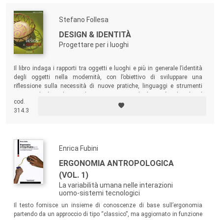
Stefano Follesa
DESIGN & IDENTITÀ
Progettare per i luoghi
Il libro indaga i rapporti tra oggetti e luoghi e più in generale l’identità
degli oggetti nella modernità, con l’obiettivo di sviluppare una
riflessione sulla necessità di nuove pratiche, linguaggi e strumenti
progettuali che salvaguardino e promuovano le diversità culturali e il
cod.
saper fare dei nostri territori.
314.3
Enrica Fubini
ERGONOMIA ANTROPOLOGICA
(VOL. 1)
La variabilità umana nelle interazioni
uomo-sistemi tecnologici
Il testo fornisce un insieme di conoscenze di base sull’ergonomia
partendo da un approccio di tipo “classico”, ma aggiornato in funzione