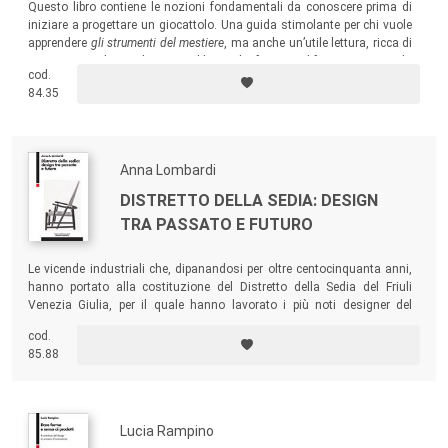
Questo libro contiene le nozioni fondamentali da conoscere prima di
iniziare a progettare un giocattolo. Una guida stimolante per chi vuole
apprendere
gli strumenti del mestiere
, ma anche un’utile lettura, ricca di
spunti originali, per chiunque abbia a che fare con il fantastico mondo
cod.
dei bambini e dell’educazione.
84.35
Anna Lombardi
DISTRETTO DELLA SEDIA: DESIGN
TRA PASSATO E FUTURO
Le vicende industriali che, dipanandosi per oltre centocinquanta anni,
hanno portato alla costituzione del Distretto della Sedia del Friuli
Venezia Giulia, per il quale hanno lavorato i più noti designer del
passato e del presente, da Vico Magistretti a Paola Navone, da Ilmari
cod.
Tapiovaara a Setsu Ito.
85.88
Lucia Rampino