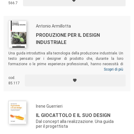
declinato in concetti teorici e pratiche applicative sperimentali, con
566.7
l’obiettivo di evidenziare alcuni aspetti della centralità, dell’unitarietà e
dell’invariabilità di questa meravigliosa abilità propria dell’essere
umano.
Antonio Armillotta
PRODUZIONE PER IL DESIGN
INDUSTRIALE
Una guida introduttiva alla tecnologia della produzione industriale. Un
testo pensato per i designer di prodotto che, durante la loro
formazione o le prime esperienze professionali, hanno necessità di
confrontarsi con i vincoli e le opportunità della produzione. Il testo li
Scopri di più
aiuterà a identificare i processi usati per prodotti esistenti, a scegliere i
cod.
processi più adatti a un nuovo prodotto, e a disegnare correttamente i
85.117
componenti e le giunzioni.
Irene Guerrieri
IL GIOCATTOLO E IL SUO DESIGN
Dal concept alla realizzazione. Una guida
per il progettista