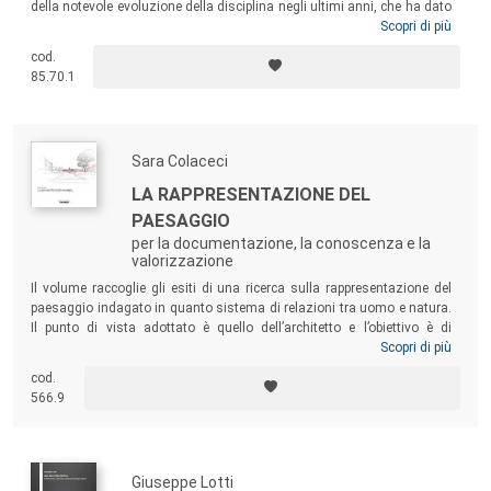
della notevole evoluzione della disciplina negli ultimi anni, che ha dato
vita a una cultura progettuale centrata sull’utente e finalizzata al
Scopri di più
miglioramento del benessere e della qualità. Il libro si rivolge pertanto a
cod.
tutte le persone professionalmente impegnate nella progettazione di
85.70.1
sistemi di lavoro e di vita, interessate ai vari aspetti dell’interazione
dell’uomo con l’ambiente costruito.
Sara Colaceci
LA RAPPRESENTAZIONE DEL
PAESAGGIO
per la documentazione, la conoscenza e la
valorizzazione
Il volume raccoglie gli esiti di una ricerca sulla rappresentazione del
paesaggio indagato in quanto sistema di relazioni tra uomo e natura.
Il punto di vista adottato è quello dell’architetto e l’obiettivo è di
sondare le potenzialità della disciplina del Disegno quale mezzo per
Scopri di più
conoscere e descrivere i valori identitari di uno specifico paesaggio
cod.
attraverso una narrazione densa e sapiente. Il libro vuole ribadire la
566.9
centralità della conoscenza e della documentazione anche nell’ambito
dei contesti ambientali, premessa ineludibile ad ogni azione di
gestione, tutela, conservazione, riqualificazione e valorizzazione.
Giuseppe Lotti