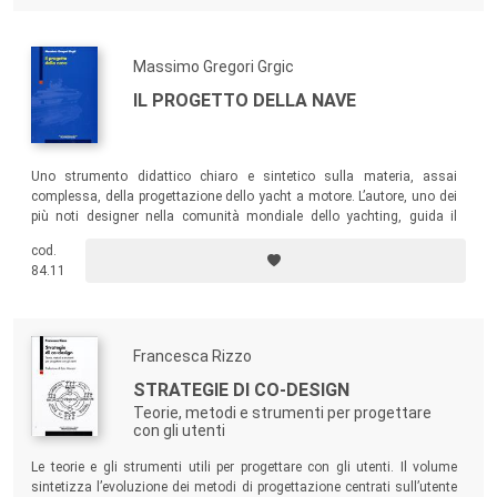
Massimo Gregori Grgic
IL PROGETTO DELLA NAVE
Uno strumento didattico chiaro e sintetico sulla materia, assai
complessa, della progettazione dello yacht a motore. L’autore, uno dei
più noti designer nella comunità mondiale dello yachting, guida il
lettore in un percorso attraverso le varie componenti dello yacht, dalle
cod.
forme di carena fino al colore delle tende, alternando parti più
84.11
prettamente teoriche ad alcuni trucchi e suggerimenti frutto della sua
lunga attività.
Francesca Rizzo
STRATEGIE DI CO-DESIGN
Teorie, metodi e strumenti per progettare
con gli utenti
Le teorie e gli strumenti utili per progettare con gli utenti. Il volume
sintetizza l’evoluzione dei metodi di progettazione centrati sull’utente