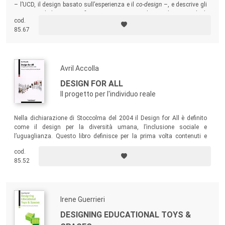
– l’UCD, il design basato sull’esperienza e il
co-design
–, e descrive gli
strumenti di design specifici messi a punto per il coinvolgimento degli
cod.
utenti finali nei processi di progettazione.
85.67
Avril Accolla
DESIGN FOR ALL
Il progetto per l'individuo reale
Nella dichiarazione di Stoccolma del 2004 il Design for All è definito
come il design per la diversità umana, l’inclusione sociale e
l’uguaglianza. Questo libro definisce per la prima volta contenuti e
processi del DfA, metodologia progettuale inclusiva e d’integrazione
cod.
che si basa su di un approccio sistemico e olistico, necessariamente
85.52
multidisciplinare.
Irene Guerrieri
DESIGNING EDUCATIONAL TOYS &