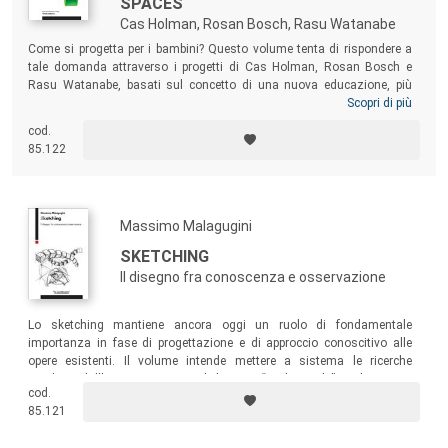
SPACES
Cas Holman, Rosan Bosch, Rasu Watanabe
Come si progetta per i bambini? Questo volume tenta di rispondere a
tale domanda attraverso i progetti di Cas Holman, Rosan Bosch e
Rasu Watanabe, basati sul concetto di una nuova educazione, più
libera e autonoma. Un approccio all’argomento in termini globali – date
Scopri di più
le loro diverse provenienze geografiche –, che non trascura altre figure
cod.
storiche iconiche, sia in ambito progettuale sia pedagogico. Una
85.122
lettura accompagnata da immagini coinvolgenti, destinata a
progettisti, educatori e chiunque abbia a che fare con il fantastico
mondo dei bambini in termini di giochi e spazi.
Massimo Malagugini
SKETCHING
Il disegno fra conoscenza e osservazione
Lo sketching mantiene ancora oggi un ruolo di fondamentale
importanza in fase di progettazione e di approccio conoscitivo alle
opere esistenti. Il volume intende mettere a sistema le ricerche
condotte dall’autore in merito al disegno “tradizionale” quale mezzo
cod.
espressivo per la comunicazione delle idee e della realtà in un’epoca
85.121
dominata dagli strumenti e dalle tecniche digitali.