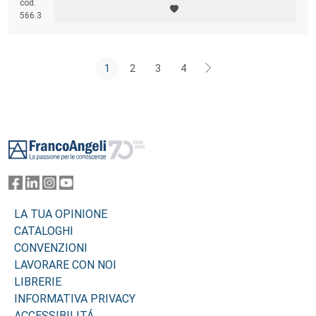
cod.
all’applicazione dei concetti teorici, i cui richiami in esso contenuti non
566.3
ne sostituiscono, piuttosto ne supportano, lo studio approfondito e
sistematico sulla bibliografia di riferimento.
1
2
3
4
Footer
LA TUA OPINIONE
CATALOGHI
CONVENZIONI
LAVORARE CON NOI
LIBRERIE
INFORMATIVA PRIVACY
ACCESSIBILITÁ