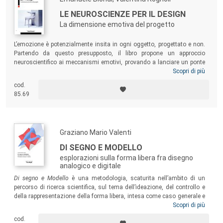
LE NEUROSCIENZE PER IL DESIGN
La dimensione emotiva del progetto
L’emozione è potenzialmente insita in ogni oggetto, progettato e non.
Partendo da questo presupposto, il libro propone un approccio
neuroscientifico ai meccanismi emotivi, provando a lanciare un ponte
tra le neuroscienze e il design. Un testo fondamentale per chi, designer
Scopri di più
o ingegnere, studente o professionista, abbia a cuore una colta
cod.
diffusione della cultura del progetto, soprattutto nella sua
85.69
imprescindibile dimensione di reciproco scambio e politecnico dialogo
fra design, ingegneria e scienza.
Graziano Mario Valenti
DI SEGNO E MODELLO
esplorazioni sulla forma libera fra disegno
analogico e digitale
Di segno e Modello
è una metodologia, scaturita nell’ambito di un
percorso di ricerca scientifica, sul tema dell’ideazione, del controllo e
della rappresentazione della forma libera, intesa come caso generale e
inclusivo di ogni altro tipo di forma. La metodologia attraversa la
Scopri di più
natura del Disegno, aprendo un percorso, fra i diversi possibili,
cod.