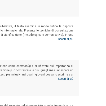
liberativa, il testo esamina in modo critico la risposta
ello internazionale. Presenta le tecniche di consultazione
i di pianificazione (metodologica e comunicativa), in una
iative sul territorio. Un volume utile per gli studenti dei
Scopri di più
ori della comunicazione pubblica.
cazione come
common(s)
e di riflettere sull’importanza di
ucazione può contrastare le disuguaglianze, innescare un
esti più inclusivi nei quali i giovani possano esprimere al
i di una ricerca condotta nell’ambito del progetto europeo
Scopri di più
 di
educational commons
è stata esplorata innanzitutto a
tive.
o, del rapporto individuo-società o individuo-ambiente e