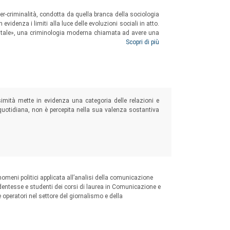
 sia talvolta coniugandolo con gli altri. Vista
 dello sviluppo, e di conseguenza alle politiche e
yber-criminalità, condotta da quella branca della sociologia
videnza i limiti alla luce delle evoluzioni sociali in atto.
ne e globalizzazione possono rappresentare delle
igitale», una criminologia moderna chiamata ad avere una
ei vincoli istituzionali dati e delle storture
 far dialogare tra loro tutte le scienze della sicurezza e
Scopri di più
tivata una procedura di referaggio anonimo cui
rali e a riflessioni di più ampio respiro teorico,
o discusse questioni di metodo.
imità mette in evidenza una categoria delle relazioni e
 quotidiana, non è percepita nella sua valenza sostantiva
nomeni politici applicata all’analisi della comunicazione
tudentesse e studenti dei corsi di laurea in Comunicazione e
 e operatori nel settore del giornalismo e della