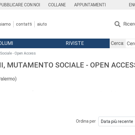
EN
PUBBLICARE CON NOI
COLLANE
APPUNTAMENTI
Ricer
 siamo
contatti
aiuto
OLUMI
RIVISTE
Cerca:
Sociale - Open Access
NI, MUTAMENTO SOCIALE - OPEN ACCES
Palermo)
le des Hautes Études en Sciences Sociales di Parigi), Vincenzo
e Tecnologie della Cognizione, CNR, Roma), Marina D’Amato (Univer
“G. d’Annunzio” di Chieti-Pescara), Giovanni Frazzica (Università
Roma), Fabio Lo Verde (Università di Palermo), Carlo Pennisi (Univ
Ordina per