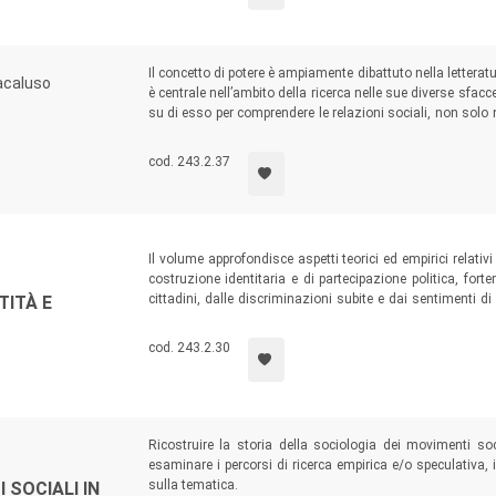
Il concetto di potere è ampiamente dibattuto nella letteratu
acaluso
è centrale nell’ambito della ricerca nelle sue diverse sfa
su di esso per comprendere le relazioni sociali, non solo 
diversi aspetti della vita quotidiana, della costruzione dell
offrire una riflessione sulle connessioni tra le dimensioni 
cod. 243.2.37
Il volume approfondisce aspetti teorici ed empirici relativ
costruzione identitaria e di partecipazione politica, f
cittadini, dalle discriminazioni subite e dai sentimenti d
TITÀ E
interviste in profondità a giovani di seconda generazione 
città italiane (Palermo, Cagliari, Roma, Bologna, Milano, 
cod. 243.2.30
Ricostruire la storia della sociologia dei movimenti soci
esaminare i percorsi di ricerca empirica e/o speculativa, i 
sulla tematica.
 SOCIALI IN