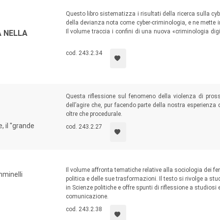
Ciascuno di questi tre ambiti viene trattato sia autonomamente,
i, vi è anche un’attenzione ai temi del ritardo e delle distorsioni
Questo libro sistematizza i risultati della ricerca sulla c
della devianza nota come cyber-criminologia, e ne mette in e
 un verso, infatti, “nuova comunicazione”, società dell’informazio
Il volume traccia i confini di una nuova «criminologia d
A NELLA
 declino socio-economico, per altro verso, di nuovo a seconda d
vocazione sempre più inter e multidisciplinare, capace di
n convivere con il sottosviluppo, senza scalfirlo. È stata at
della criminalità.
cod. 243.2.34
ione ai fini della pubblicazione nella collana.
Sociale” si articola in due sezioni: “testi”, riservata a temi gene
ti originali di ricerche empiriche a medio e breve raggio, e vengon
Questa riflessione sul fenomeno della violenza di pross
dell’agire che, pur facendo parte della nostra esperienza
oltre che procedurale.
e, il "grande
cod. 243.2.27
Il volume affronta tematiche relative alla sociologia dei fe
minelli
politica e delle sue trasformazioni. Il testo si rivolge a s
in Scienze politiche e offre spunti di riflessione a studiosi
comunicazione.
cod. 243.2.38