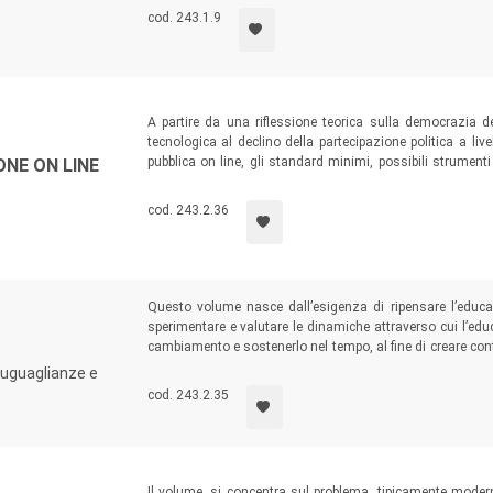
cod. 243.1.9
A partire da una riflessione teorica sulla democrazia de
tecnologica al declino della partecipazione politica a liv
pubblica on line, gli standard minimi, possibili strument
NE ON LINE
prospettiva che combina ciò che avviene sulla Rete con iniz
corsi di laurea in comunicazione, gli studiosi e gli operat
cod. 243.2.36
Questo volume nasce dall’esigenza di ripensare l’edu
sperimentare e valutare le dinamiche attraverso cui l’ed
cambiamento e sostenerlo nel tempo, al fine di creare cont
meglio le loro potenzialità. Il testo presenta i risultat
suguaglianze e
Horizon 2020 SMOOTH, nel corso della quale la nozione
cod. 243.2.35
livello teorico-concettuale e delle politiche sociali ed educa
Il volume, si concentra sul problema, tipicamente modern