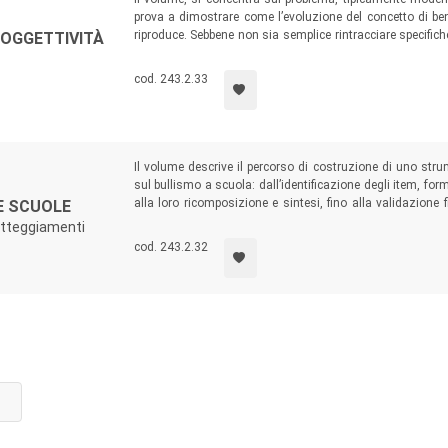
prova a dimostrare come l’evoluzione del concetto di ben
riproduce. Sebbene non sia semplice rintracciare specifich
SOGGETTIVITÀ
e contemporanei, si può provare a speculare attraverso il
principali esiti teorici che la sociologia ha prodotto sul t
cod. 243.2.33
di criticità.
Il volume descrive il percorso di costruzione di uno stru
sul bullismo a scuola: dall’identificazione degli item, fo
alla loro ricomposizione e sintesi, fino alla validazione 
E SCUOLE
logistico ampiamente utilizzato come strumento sia per l
 atteggiamenti
item.
cod. 243.2.32