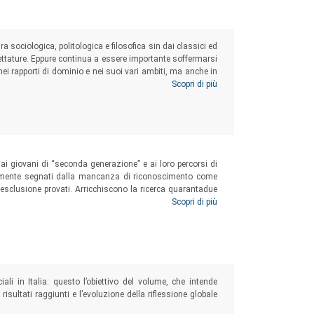
ra sociologica, politologica e filosofica sin dai classici ed
ccettature. Eppure continua a essere importante soffermarsi
nei rapporti di dominio e nei suoi vari ambiti, ma anche in
’identità e della libertà. In tale ottica, questo volume vuole
Scopri di più
del potere e le trasformazioni sociali.
i ai giovani di “seconda generazione” e ai loro percorsi di
ortemente segnati dalla mancanza di riconoscimento come
i esclusione provati. Arricchiscono la ricerca quarantadue
con età compresa tra i 18 e i 30 anni e residenti in sette
Scopri di più
Torino e Padova).
ali in Italia: questo l’obiettivo del volume, che intende
risultati raggiunti e l’evoluzione della riflessione globale