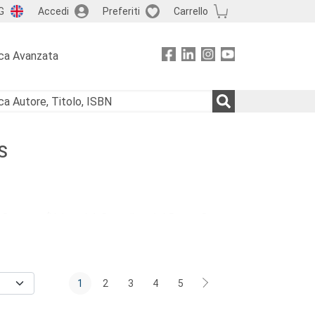
G
Accedi
Preferiti
Carrello
ca Avanzata
S
 Cesareo (Università Cattolica del Sacro Cuore
sità di Roma 3), Marcello Fedele (Università di
 di Palermo), Raimondo Ingrassia (Università di
ersità di Catania), Alberto Trobia (Università di
1
2
3
4
5