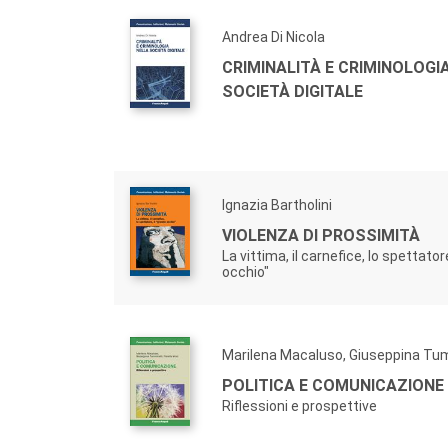
Comunicazione, Istituzioni, Mutamento Sociale. 
anche la collocazione territoriale di alcuni di no
Andrea Di Nicola
alle istituzioni relative a quest’ultimo. Se per
CRIMINALITÀ E CRIMINOLOGI
risorse per uscire dalle situazioni di stasi o
SOCIETÀ DIGITALE
endemicamente presenti, esse possono invece be
vengono sottoposti gli scritti presi in consideraz
La Collana “Comunicazione, Istituzioni, Mutamento 
e “ricerche”, in cui vengono presentati i risulta
Ignazia Bartholini
VIOLENZA DI PROSSIMITÀ
La vittima, il carnefice, lo spettator
occhio"
Marilena Macaluso, Giuseppina Tum
POLITICA E COMUNICAZIONE
Riflessioni e prospettive