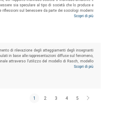
essere sia speculare al tipo di società che lo produce e
e riflessioni sul benessere da parte dei sociologi moderni
 loro pensiero. Il testo offre, quindi, una panoramica sui
Scopri di più
ema del benessere, senza però tacerne i limiti e gli elementi
mento di rilevazione degli atteggiamenti degli insegnanti
rmulati in base alle rappresentazioni diffuse sul fenomeno,
finale attraverso l’utilizzo del modello di Rasch, modello
a costruzione di scale di misura sia per l’analisi degli
Scopri di più
1
2
3
4
5