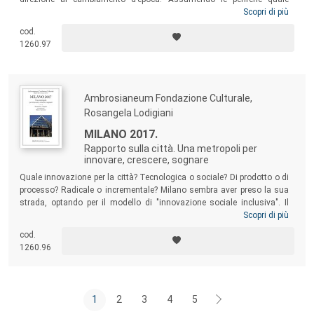
metafora per eccellenza della città come corpo vivo, punto di vista
Scopri di più
privilegiato per interrogarsi sulle priorità da mettere in agenda, il
cod.
Rapporto Ambrosianeum 2018 fissa l’orizzonte temporale di una
road
1260.97
map
lungo cui procedere con passi decisi per costruire la Milano che
vogliamo.
Ambrosianeum Fondazione Culturale,
Rosangela Lodigiani
MILANO 2017.
Rapporto sulla città. Una metropoli per
innovare, crescere, sognare
Quale innovazione per la città? Tecnologica o sociale? Di prodotto o di
processo? Radicale o incrementale? Milano sembra aver preso la sua
strada, optando per il modello di "innovazione sociale inclusiva". Il
Rapporto Ambrosianeum 2017 entra nel merito di questa scelta,
Scopri di più
osservando ciò che accade in alcuni campi privilegiati - il lavoro e le
cod.
imprese 4.0, le università e la ricerca, il welfare e le nuove pratiche di
1260.96
condivisione - e mostrando che l’innovazione può essere alla portata
di tutti. O quasi.
1
2
3
4
5