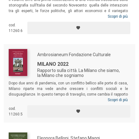
storiografia sull’Italia del secondo Novecento: quella delle interazioni
tra gli esperti, le forze politiche, gli attori economici e il variegato
arcipelago dell’ambientalismo. Gli esperti sono rimasti invisibili nello
Scopri di più
spazio pubblico perché il loro lavoro concreto e pratico non solo non
cod.
faceva notizia, ma depotenziava le pseudo-verità sensazionalistiche
11260.6
ed era inviso al movimento ambientalista.
Ambrosianeum Fondazione Culturale
MILANO 2022
Rapporto sulla città. La Milano che siamo,
la Milano che sogniamo
Dopo due anni di pandemia, con un conflitto bellico alle porte di casa,
Milano riparte ma vede anche crescere i conflitti sociali e le
disuguaglianze. In questo tempo di travaglio, come cambia il rapporto
tra i cittadini e la città? Quali sono i cambiamenti che meritano di
Scopri di più
essere colti e compresi? Rispondono a queste domande i componenti
cod.
del Consiglio direttivo e del Comitato sostenitori dell’Ambrosianeum,
11260.5
in una narrazione che fluisce tra passato, presente e futuro,
mescolando registri e linguaggi diversi, alternando ricordi personali a
riflessioni di ampio respiro.
Eleonora Belloni, Stefano Maggi