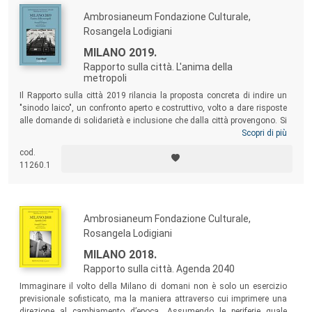
protagonismi
Ambrosianeum Fondazione Culturale,
Rosangela Lodigiani
MILANO 2019.
Rapporto sulla città. L'anima della
metropoli
Il Rapporto sulla città 2019 rilancia la proposta concreta di indire un
"sinodo laico", un confronto aperto e costruttivo, volto a dare risposte
alle domande di solidarietà e inclusione che dalla città provengono. Si
rivolge alla politica e alla società civile attraverso una prima
Scopri di più
consultazione allargata, ospitando contributi che si misurano tanto
cod.
sull’idea di città quanto sulle politiche e sui processi di innovazione
11260.1
sociale e istituzionale che servono per realizzarle.
Ambrosianeum Fondazione Culturale,
Rosangela Lodigiani
MILANO 2018.
Rapporto sulla città. Agenda 2040
Immaginare il volto della Milano di domani non è solo un esercizio
previsionale sofisticato, ma la maniera attraverso cui imprimere una
direzione al cambiamento d’epoca. Assumendo le periferie quale