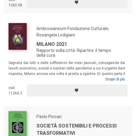
tempo, si sono misurati diversi autori, che sono stati rivisitati
1260.98
partendo dalle loro assunzioni teoriche e critiche.
Ambrosianeum Fondazione Culturale,
Rosangela Lodigiani
MILANO 2021
Rapporto sulla città. Ripartire: il tempo
della cura
Segnata dai lutti e dalle sofferenze dei mesi passati, consapevole dei
lasciti economici, sociali e sanitari della pandemia a cui è urgente dare
risposta, Milano ancora una volta è pronta a ripartire. Di questo parla il
Rapporto 2021 raccontandoci, con la polifonia di voci e punti di vista
Scopri di più
che lo contraddistingue, le vie della resilienza e della ripresa della città,
cod.
soffermandosi su temi tra i quali il governo della polis e del territorio,
11260.3
le reti della socialità e della solidarietà, il diritto all’educazione e alla
salute.
Paolo Piccari
SOCIETÀ SOSTENIBILI E PROCESSI
TRASFORMATIVI