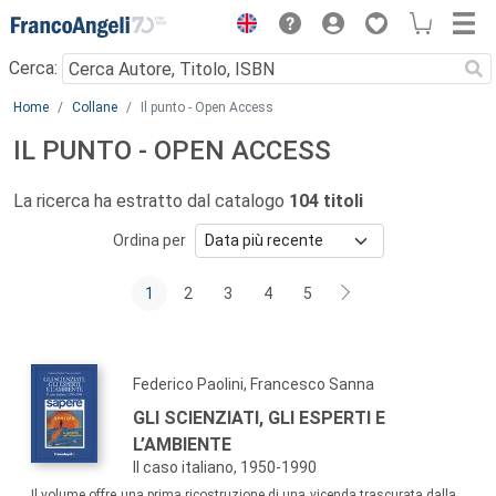
Menu
Cerca:
Main content
Home
Collane
Il punto - Open Access
IL PUNTO - OPEN ACCESS
La ricerca ha estratto dal catalogo
104 titoli
Ordina per
1
2
3
4
5
Federico Paolini, Francesco Sanna
GLI SCIENZIATI, GLI ESPERTI E
L’AMBIENTE
Il caso italiano, 1950-1990
Il volume offre una prima ricostruzione di una vicenda trascurata dalla