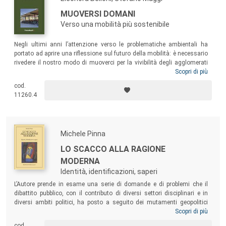
MUOVERSI DOMANI
Verso una mobilità più sostenibile
Negli ultimi anni l’attenzione verso le problematiche ambientali ha
portato ad aprire una riflessione sul futuro della mobilità: è necessario
rivedere il nostro modo di muoverci per la vivibilità degli agglomerati
urbani e più in generale del pianeta. Le forme di spostamento non
Scopri di più
motorizzate rappresentano uno dei nodi del ripensamento che l’attuale
cod.
modello di mobilità dovrà mettere in atto nei prossimi anni, se si vorrà
11260.4
raggiungere l’obiettivo di una mobilità più sostenibile e sicura.
Michele Pinna
LO SCACCO ALLA RAGIONE
MODERNA
Identità, identificazioni, saperi
L’Autore prende in esame una serie di domande e di problemi che il
dibattito pubblico, con il contributo di diversi settori disciplinari e in
diversi ambiti politici, ha posto a seguito dei mutamenti geopolitici
determinatisi con la fine dei «blocchi». Implicazioni letterarie,
Scopri di più
filosofiche, psicologiche, politologiche e sociologiche sulle quali, nel
cod.