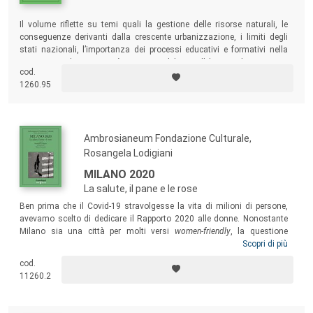
Il volume riflette su temi quali la gestione delle risorse naturali, le
conseguenze derivanti dalla crescente urbanizzazione, i limiti degli
stati nazionali, l’importanza dei processi educativi e formativi nella
costruzione di una società ecocompatibile, con l’obiettivo di ricomporre
cod.
il complesso mosaico dello sviluppo sostenibile, quanto mai
1260.95
fondamentale per progettare il futuro della Terra.
Ambrosianeum Fondazione Culturale,
Rosangela Lodigiani
MILANO 2020
La salute, il pane e le rose
Ben prima che il Covid-19 stravolgesse la vita di milioni di persone,
avevamo scelto di dedicare il Rapporto 2020 alle donne. Nonostante
Milano sia una città per molti versi
women-friendly
, la questione
femminile resta centrale. L’emergenza sanitaria ha fatto irruzione nella
Scopri di più
fase di elaborazione del Rapporto, ma non ci siamo sottratti alla sfida
cod.
e abbiamo messo in dialogo quanto stavamo scrivendo con quanto
11260.2
stava accadendo. Abbiamo approfondito alcuni aspetti delle condizioni
di vita e di lavoro delle donne a Milano, i miglioramenti registrati negli
ultimi anni e le diseguaglianze ancora presenti, le forme di fragilità e i