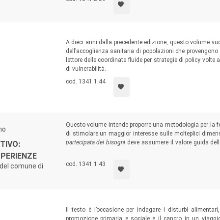
iversità di Catania)
.
A dieci anni dalla precedente edizione, questo volume vuo
dell’accoglienza sanitaria di popolazioni che provengono da
lettore delle coordinate fluide per strategie di policy volt
di vulnerabilità.
cod. 1341.1.44
Questo volume intende proporre una metodologia per la fo
no
di stimolare un maggior interesse sulle molteplici dimens
partecipata dei bisogni
deve assumere il valore guida dell
TIVO:
culturale e professionale dell’assistenza sociale, a favo
SPERIENZE
mondo vitale.
cod. 1341.1.43
 del comune di
Il testo è l’occasione per indagare i disturbi alimentari
promozione primaria e sociale e il cancro in un viaggio