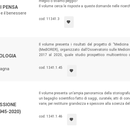
meglio o stiamo peggio?
Il volume cerca le risposte a queste domande nelle ricerche
SI PENSA
to represent an interdisciplinary forum between the human and
disponibili e anche indagando le dimensioni del benessere
 e il benessere
on one hand and society and culture on the other one according 
con la quale si è analizzato anche il funzionamento del 
cod. 11341.3
h high-quality and innovative texts of manual, anthological, m
 quantitative nature that are empirically founded and aimed at c
glish, are subjected to double-blind peer review by two anonymou
Il volume presenta i risultati del progetto di “Medici
(MedIORER), organizzato dall’Osservatorio sulle Medic
2017 al 2020, quale studio prospettico multicentrico c
COLOGIA
dell’agopuntura in Ambulatori di Medicina integrata per d
oncologiche. Viene poi approfondita la componente del m
cod. 1341.1.45
magna
Milano)
con riferimento all’analisi quali-quantitativa delle storie d
Il volume presenta un’ampia panoramica della storiografia 
un bagaglio scientifico fatto di saggi, curatele, atti di cong
varie, per restituire grandezza e spessore alla scienza del
SSIONE
tanzaro)
storia infermieristica, ma che in particolar modo si rivolge
945-2020)
intensive, sul territorio e in ogni altro luogo della cura e d
cod. 1341.1.46
Coimbra)
nnover)