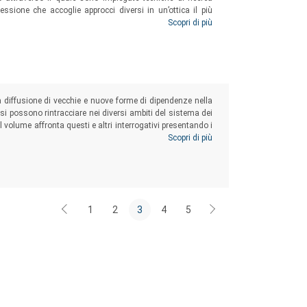
flessione che accoglie approcci diversi in un’ottica il più
quale vi sono ancora ampi orizzonti da scoprire.
Scopri di più
la diffusione di vecchie e nuove forme di dipendenze nella
si possono rintracciare nei diversi ambiti del sistema dei
l volume affronta questi e altri interrogativi presentando i
fessionisti del settore delle dipendenze all’indomani del
Scopri di più
uone prassi nella web society
”.
1
2
3
4
5