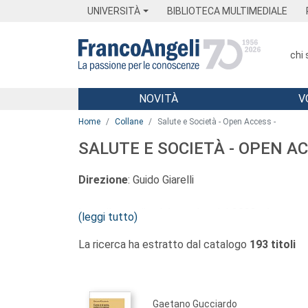
Menu
Main content
Footer
Menu
UNIVERSITÀ
BIBLIOTECA MULTIMEDIALE
chi
NOVITÀ
V
Main content
Home
Collane
Salute e Società - Open Access -
SALUTE E SOCIETÀ - OPEN AC
Direzione
: Guido Giarelli
La collana editoriale, attiva dal 2002, si propo
(leggi tutto)
investigare il complesso nesso tra salute, malatt
La ricerca ha estratto dal catalogo
193 titoli
e metodologici. Essa accoglie sia testi di caratte
carattere qualitativo e/o quantitativo empiricamen
inglese, sono sottoposti a
peer review
in doppi
in
e-book
.
Gaetano Gucciardo