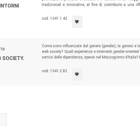
tradizionali e innovative, al fine di contribuire a una ri
INTORNI
possibile inclusiva, prima tappa di un lungo percorso nel 
cod. 1341.1.42
Come sono influenzate dal genere (
gender
), la genesi e 
ita
web society
? Quali esperienze e interventi
gender-oriented
servizi delle dipendenze, specie nel Mezzogiorno d’Italia? I
 SOCIETY.
risultati di un dibattito tra ricercatori, studiosi e pro
Convegno “
Salute e dipendenze di genere al Sud. Teorie e b
cod. 1341.2.82