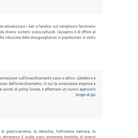
le attualizzare i dati e l’analisi sul complesso fenomeno
 diversi sistemi socio-culturali. L’auspicio è di offrire al
e alla riduzione delle disuguaglianze in popolazioni in stato
rmazione sull’invecchiamento sano e attivo. L’obiettivo è
ioni dell’invecchiamento, in cui la
conoscenza empirica e
e azioni di
policy
locale, e affermare un nuovo approccio
re di una compiuta cittadinanza dell’anziano e del proprio
Scopri di più
, le gastro-anomie, la celiachia, l’orthorexia nervosa, la
 attraverso il quale sono impiegate tecniche di ricerca