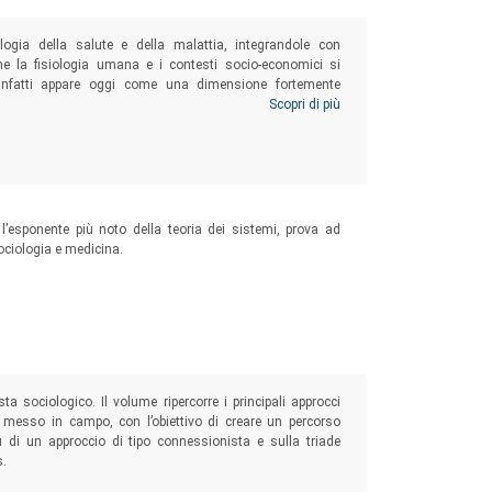
iologia della salute e della malattia, integrandole con
ome la fisiologia umana e i contesti socio-economici si
 infatti appare oggi come una dimensione fortemente
 malattia (
sickscapes
) altamente differenziate a seconda
Scopri di più
’esponente più noto della teoria dei sistemi, prova ad
sociologia e medicina.
ta sociologico. Il volume ripercorre i principali approcci
ha messo in campo, con l’obiettivo di creare un percorso
di un approccio di tipo connessionista e sulla triade
s.