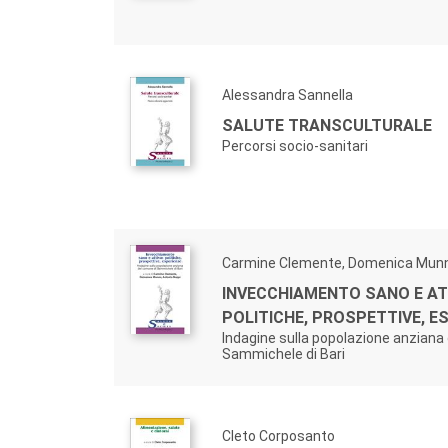
Magna Græcia, Catanzaro)
, Roberto Vignera
(Un
Responsabili Redazionali/Editorial Managers
Marilin Mantineo, m.mantineo@unicz.it
Alessandra Sannella
Anna Trapasso, annatrapasso1@gmail.com
SALUTE TRANSCULTURALE
Percorsi socio-sanitari
Carmine Clemente, Domenica Mun
INVECCHIAMENTO SANO E AT
POLITICHE, PROSPETTIVE, E
Indagine sulla popolazione anziana
Sammichele di Bari
Cleto Corposanto