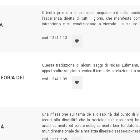
ández, Alicante)
Il testo presenta le principali acquisizioni della soc
l’esperienza diretta di tutti i giorni, che manifesta c
intrecciano e si condizionano a vicenda. La salute
A
condizionata dal sociale, con rappresentazioni sociali di
nzaro)
delle circostanze.
cod. 1341.1.13
Marche)
Questa traduzione di alcuni saggi di Niklas Luhmann, l
zaro)
, Alessia Bertolazzi
approfondire sul piano teorico il tema della relazione tra 
EORIA DEI
tà Politecnica delle
cod. 1341.1.39
ne Clemente
à di Cassino e del Lazio
)
, Angela Genova
versità Cattolica
Una riflessione sul tema della disabilità dal punto di vis
ità Magna Græcia,
teorici alla disabilità che la sociologia (e non solo) 
 Græcia, Catanzaro)
,
analiticamente ed epistemologicamente ben fondato su 
TÀ
l Lazio Meridionale)
,
multidimensionale della malattia illness-disease-sicknes
eonora Venneri
(Università
cod. 1341.2.59