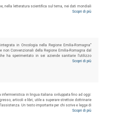
, nella letteratura scientifica sul tema, nei dati mondiali
 social sciences oriented at investigating the
 in una realtà locale attraverso i risultati di una survey
Scopri di più
to a plurality of epistemological, theoretical
benessere alimentare
onographic nature, and the results of studies,
ontributing to the improvement of the quality of
s referees who are experts in the specific topic
na integrata in Oncologia nella Regione Emilia-Romagna”
ine non Convenzionali della Regione Emilia-Romagna dal
he ha sperimentato in sei aziende sanitarie l’utilizzo
onne operate al seno con effetti collaterali delle terapie
Scopri di più
odello di integrazione dedicata alla Medicina narrativa,
i cura delle pazienti trattate con agopuntura.
infermieristica in lingua italiana sviluppata fino ad oggi:
resso, articoli e libri, utile a superare strettoie dottrinarie
l’assistenza. Un testo importante per chi scrive e legge di
 a chi la storia la vive ogni giorno in corsia, nelle terapie
Scopri di più
ell’assistenza.