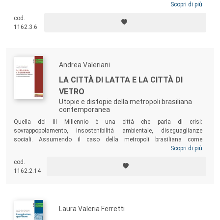
trasporto di persone e merci. Questo volume affronta il tema del
Scopri di più
destino delle ferrovie abbandonate e dei paesaggi attraversati,
cod.
offrendo una riflessione sul progetto dei
percorsi lenti
, una strategia
1162.3.6
che studia le dinamiche innescate dal riuso adattivo delle strutture
dismesse per indagare una nuova geografia del movimento.
Andrea Valeriani
LA CITTÀ DI LATTA E LA CITTÀ DI
VETRO
Utopie e distopie della metropoli brasiliana
contemporanea
Quella del III Millennio è una città che parla di crisi:
sovrappopolamento, insostenibilità ambientale, diseguaglianze
sociali. Assumendo il caso della metropoli brasiliana come
paradigmatico della condizione urbana attuale, questo libro studia i
Scopri di più
fenomeni che determinano la conflittualità intrinseca alle «città
cod.
globali» del nostro tempo. Un’analisi approfondita sui fatti storici, le
1162.2.14
politiche in atto e i progetti di alcuni dei più noti architetti del
modernismo brasiliano contribuiscono a tracciare un ritratto in
chiaroscuro della
cidade
verdeoro.
Laura Valeria Ferretti