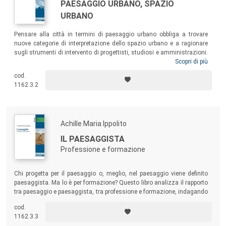
PAESAGGIO URBANO, SPAZIO
URBANO
Pensare alla città in termini di paesaggio urbano obbliga a trovare
nuove categorie di interpretazione dello spazio urbano e a ragionare
sugli strumenti di intervento di progettisti, studiosi e amministrazioni.
Su questo riflette il volume, partendo dal presupposto che il paesaggio
Scopri di più
urbano è lo spazio in cui viviamo, fatto dal costruito e dal suo
cod.
negativo, il sistema degli spazi aperti. Una lettura ovviamente
1162.3.2
tendenziosa, che parte dal presupposto che la città densa – di
costruito, di possibilità, di persone e di funzioni – sia un modello
insostituibile.
Achille Maria Ippolito
IL PAESAGGISTA
Professione e formazione
Chi progetta per il paesaggio o, meglio, nel paesaggio viene definito
paesaggista. Ma lo è per formazione? Questo libro analizza il rapporto
tra paesaggio e paesaggista, tra professione e formazione, indagando
essenzialmente sul ruolo dei paesaggisti nella contemporaneità.
cod.
1162.3.3