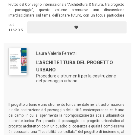
Frutto del Convegno internazionale “Architettura & Natura, tra progetto
prevalentemente a studiosi ed esperti del settore.
e paesaggio”, questo volume promuove una discussione
interdisciplinare sul tema dell’abitare futuro, con un focus particolare
Tutti i lavori pubblicati nella collana sono sottoposti a
sul paesaggio. Un testo di grande importanza scientifica che vuole
cod.
essere un omaggio all’amico, allo studioso e al paesaggista Franco
revisione con garanzia di terzietà (blind peer-review),
1162.3.5
Zagari.
secondo i criteri di valutazione scientifica attualmente
normati.
Laura Valeria Ferretti
L'ARCHITETTURA DEL PROGETTO
URBANO
Procedure e strumenti per la costruzione
del paesaggio urbano
Il progetto urbano è uno strumento fondamentale nella trasformazione
e nella costruzione del paesaggio della città contemporanea ed è uno
dei campi in cui si sperimenta la ricomposizione tra scala urbanistica
e architettonica. Per garantire il passaggio dal progetto urbanistico al
progetto architettonico in un quadro di coerenza e qualità complessiva
è necessaria una “flessibilità controllata” del progetto di insieme e, al