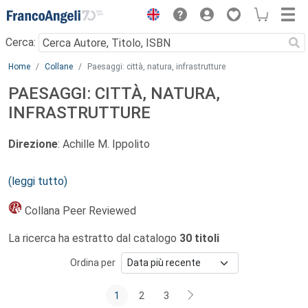
Menu
Cerca:
Main content
Home
Collane
Paesaggi: città, natura, infrastrutture
PAESAGGI: CITTÀ, NATURA,
INFRASTRUTTURE
Direzione
: Achille M. Ippolito
Comitato scientifico
: Jordi Bellmunt Chiva, Rita Biasi,
(leggi tutto)
Gianni Celestini, Donatella Cialdea, Matteo Clemente, Fabio
Di Carlo, Ioannis Konaxis, Fabio Manfredi, Marco Marchetti,
Collana Peer Reviewed
Davide Marino, Giuseppe Scarascia Mugnozza
La ricerca ha estratto dal catalogo
30 titoli
Nucleo della collana
Paesaggi. Città Natura Infrastrutture
è
Ordina per
il tema del paesaggio così come è definito dalla
Convenzione Europea, che per la prima volta ne ha esteso il
1
2
3