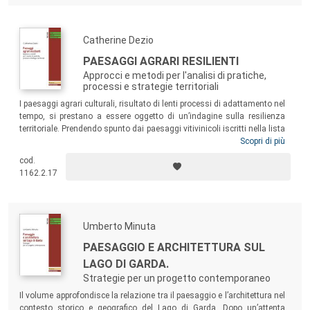
Catherine Dezio
PAESAGGI AGRARI RESILIENTI
Approcci e metodi per l'analisi di pratiche,
processi e strategie territoriali
I paesaggi agrari culturali, risultato di lenti processi di adattamento nel
tempo, si prestano a essere oggetto di un’indagine sulla resilienza
territoriale. Prendendo spunto dai paesaggi vitivinicoli iscritti nella lista
del Patrimonio Mondiale dell’Umanità, il volume intende
Scopri di più
problematizzare pratiche e processi locali, proporre metodologie
cod.
analitiche e interpretative e innescare nuove riflessioni propositive e
1162.2.17
pioneristiche sui sistemi agrari di qualità, in rapporto con le dinamiche
trasformative della contemporaneità.
Umberto Minuta
PAESAGGIO E ARCHITETTURA SUL
LAGO DI GARDA.
Strategie per un progetto contemporaneo
Il volume approfondisce la relazione tra il paesaggio e l’architettura nel
contesto storico e geografico del Lago di Garda. Dopo un’attenta