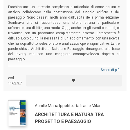
territorio storico e naturale, che servono a contrastare quei
L’archinatura: un intreccio complesso e articolato di come natura e
fenomeni di degrado o addirittura di dissesto che sempre
artificio collaborano nella costruzione del singolo edificio e del
più frequentemente emergono incontrastati.
paesaggio. Sono passati molti anni dall’uscita della prima edizione.
Sembrava che si raccontasse una storia strana e particolare:
La collana, aperta a confronti tra le varie discipline, cerca di
un’architettura di élite, una moda. Oggi, anche per gli eventi climatici, ci
ampliare le possibili relazioni tra esse (architettura,
troviamo con un panorama completamente diverso. L’argomento è
urbanistica e pianificazione; sociologia, filosofia ed ecologia
diffuso. Ecco quindi la necessità di un aggiornamento, con una ricerca
che ha soprattutto selezionato e analizzato opere significative. Le tre
del paesaggio; agronomia, arboricoltura e selvicoltura;
parole chiave Architettura, Natura e Paesaggio rimangono alla base
economia ambientale; geografia; arte, archeologia e storia;
del lavoro, ma con una maggiore consapevolezza rispetto al
multimedialità) con lo scopo di mettere a sistema un
paesaggio.
sapere articolato e complesso per l’analisi, il monitoraggio,
Scopri di più
la valutazione, la progettazione, la gestione e la
cod.
pianificazione del paesaggio. In quest’ottica dà voce agli
1162.3.7
studiosi che operano analiticamente e propositivamente
nel territorio per valorizzare il paesaggio e ne divulga
ricerche, opinioni e piani.
Achille Maria Ippolito, Raffaele Milani
Si articola in due sezioni: la prima, contenente saggi e
monografie, ha un target più ampio e non necessariamente
ARCHITETTURA E NATURA TRA
tecnico; la seconda, contenente risultati di ricerche, atti di
PROGETTO E PAESAGGIO
convegni e approfondimenti scientifici, si rivolge