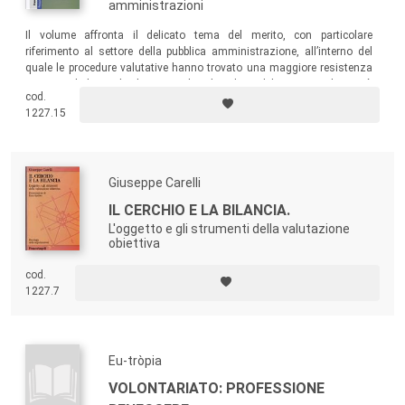
amministrazioni
Il volume affronta il delicato tema del merito, con particolare
riferimento al settore della pubblica amministrazione, all’interno del
quale le procedure valutative hanno trovato una maggiore resistenza
rispetto ad altri ambiti lavorativi dove la cultura del merito risultava più
cod.
consolidata.
1227.15
Giuseppe Carelli
IL CERCHIO E LA BILANCIA.
L'oggetto e gli strumenti della valutazione
obiettiva
cod.
1227.7
Eu-tròpia
VOLONTARIATO: PROFESSIONE