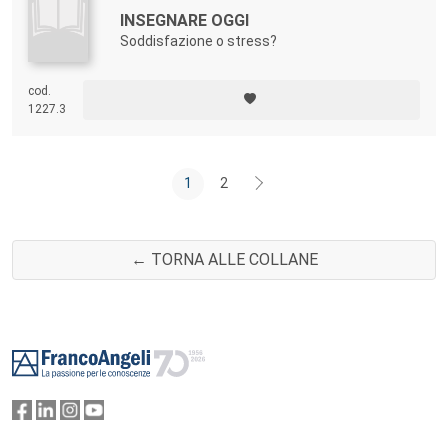
INSEGNARE OGGI
Soddisfazione o stress?
cod.
1227.3
1
2
← TORNA ALLE COLLANE
Footer