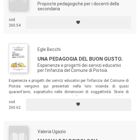
Proposte pedagogiche per i docenti della
secondaria
cod.
260.54
Egle Becchi
UNA PEDAGOGIA DEL BUON GUSTO.
Esperienze e progetti dei servizi educativi
per l'infanzia del Comune di Pistoia
Esperienze e progetti dei servizi educativi per l’infanzia del Comune di
Pistoia vengono qui presentati nella loro vicenda di quasi
quarant’anni, soprattutto nelle dimensioni di soggettività. Storie di
vita, resoconti in prima persona dall’interno dei servizi, dal loro
cod.
coordinamento e dalle famiglie si integrano con la lettura di studiosi
260.62
che in esso hanno fatto ricerca.
Valeria Ugazio