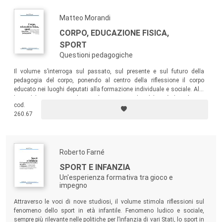
antropiche e materiali che agiscono sull’educare. I testi
Matteo Morandi
originali e/o tradotti e la rilettura di classici consentono di
CORPO, EDUCAZIONE FISICA,
illuminare e analizzare anche soggetti, contesti, modalità
SPORT
fin qui poco visibili dell’esperienza educativa evidenziando
Questioni pedagogiche
l’intreccio delle condizioni e degli interventi che modificano
il comportamento di chi viene formato e di chi forma.
Il volume s’interroga sul passato, sul presente e sul futuro della
pedagogia del corpo, ponendo al centro della riflessione il corpo
Si è data importanza alle modalità dell’azione educativa,
educato nei luoghi deputati alla formazione
individuale e sociale. Alla
alla sua correttezza ed efficacia e ai modi di valutarla, alle
base del tema vi sono la complessa ricerca di un’identità disciplinare,
strumentazioni e, non ultimi, ai presupposti teorici sottesi ai
cod.
teorie consolidate e una storia sviluppata fuori e dentro la scuola, tra
260.67
ginnastica, educazione al movimento, sport e giochi regolati.
vari tipi di intervento.
Preoccupazione costante, nella scelta e nella messa a
punto dei testi, è la documentazione e originalità della
Roberto Farné
trattazione del tema prescelto, la sua nascita dalla (e la
sua restituibilità alla) pratica, e, nello stesso tempo, la sua
SPORT E INFANZIA
fondazione concettuale.
Un'esperienza formativa tra gioco e
impegno
I volumi della collana sono sottoposti a peer review da parte
Attraverso le voci di nove studiosi, il volume stimola riflessioni sul
fenomeno dello sport in età infantile. Fenomeno ludico e sociale,
di due referee anonimi.
sempre più rilevante nelle politiche per l’infanzia di vari Stati, lo sport in