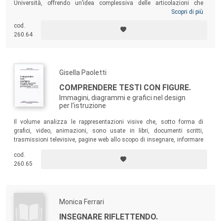
Università, offrendo un’idea complessiva delle articolazioni che
caratterizzano la “giovane” cultura pedagogica universitaria. Da tale
Scopri di più
quadro essa appare interessata a raccogliere spunti da saperi
cod.
confinanti, specialmente dotati di robustezza teorica, e
260.64
drammaticamente confrontata con un mondo contraddittorio e
precario, che chiede modelli e interventi educativi flessibili, da rimettere
continuamente in discussione.
Gisella Paoletti
COMPRENDERE TESTI CON FIGURE.
Immagini, diagrammi e grafici nel design
per l'istruzione
Il volume analizza le rappresentazioni visive che, sotto forma di
grafici, video, animazioni, sono usate in libri, documenti scritti,
trasmissioni televisive, pagine web allo scopo di insegnare, informare
e divulgare. Il testo si prefigge di sviluppare, nello studente,
cod.
nell’insegnante, nel designer, la competenza nell’usare e realizzare le
260.65
figure che accompagnano un testo, facendone elementi affatto
complementari della pagina scritta.
Monica Ferrari
INSEGNARE RIFLETTENDO.