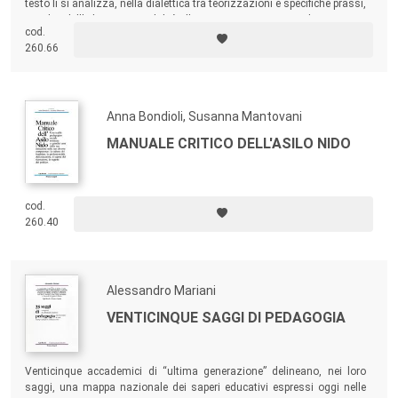
testo li si analizza, nella dialettica tra teorizzazioni e specifiche prassi,
tra idee dell’educare e modalità d’uso, in rapporto a casi documentati
cod.
grazie a una variegata serie di fonti, anche iconografiche.
260.66
Anna Bondioli, Susanna Mantovani
MANUALE CRITICO DELL'ASILO NIDO
cod.
260.40
Alessandro Mariani
VENTICINQUE SAGGI DI PEDAGOGIA
Venticinque accademici di “ultima generazione” delineano, nei loro
saggi, una mappa nazionale dei saperi educativi espressi oggi nelle