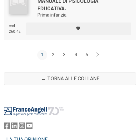
MANUALE DI PSICOLOGIA
EDUCATIVA.
Prima infanzia
cod.
260.42
1
2
3
4
5
← TORNA ALLE COLLANE
Footer
LA TUA OPINIONE