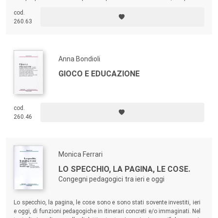
età infantile coinvolge non solo bambini e preadolescenti, ma anche,
cod.
come eventuali formatori, adulti, e in particolare genitori e allenatori.
260.63
Anna Bondioli
GIOCO E EDUCAZIONE
cod.
260.46
Monica Ferrari
LO SPECCHIO, LA PAGINA, LE COSE.
Congegni pedagogici tra ieri e oggi
Lo specchio, la pagina, le cose sono e sono stati sovente investiti, ieri
e oggi, di funzioni pedagogiche in itinerari concreti e/o immaginati. Nel