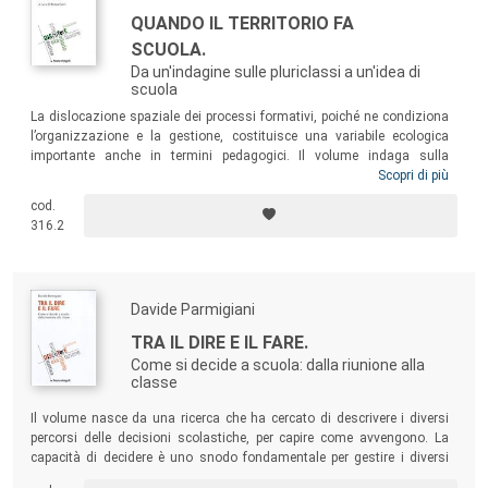
QUANDO IL TERRITORIO FA
SCUOLA.
Da un'indagine sulle pluriclassi a un'idea di
scuola
La dislocazione spaziale dei processi formativi, poiché ne condiziona
l’organizzazione e la gestione, costituisce una variabile ecologica
importante anche in termini pedagogici. Il volume indaga sulla
fenomenologia della scuola “isolata” e della pluriclasse, un’esperienza
Scopri di più
didattica specifica che nelle comunità isolate, come quelle montane o
cod.
rurali, s’è affermata come situazione scolastica permanente,
316.2
caratterizzandosi quale fattore di conservazione ed evoluzione
dell’identità culturale del territorio, con interessanti ricadute sociali e
produttive.
Davide Parmigiani
TRA IL DIRE E IL FARE.
Come si decide a scuola: dalla riunione alla
classe
Il volume nasce da una ricerca che ha cercato di descrivere i diversi
percorsi delle decisioni scolastiche, per capire come avvengono. La
capacità di decidere è uno snodo fondamentale per gestire i diversi
settori che compongono l’istituzione scolastica poiché progettare e