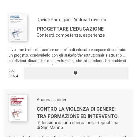
Paolo Sorzio, Università degli Studi di Trieste
Raffaella Strongoli, Università degli Studi di Catania
Francesco Claudio Ugolini, Università degli Studi Guglielmo
Davide Parmigiani, Andrea Traverso
Marconi
PROGETTARE L'EDUCAZIONE
Viviana Vinci, Università degli Studi di Reggio Calabria
Contesti, competenze, esperienze
Mediterranea
Josef Kundrát, Ostravská Univerzita, CZ
Il volume tenta di tracciare un profilo di educatore capace di costruire
Geert Thyssen, Western Norway University of Applied
un progetto, condividerlo con gli
stakeholder
istituzionali e attuarlo in
Sciences, NO
condizioni dinamiche e in evoluzione, che si snodano fra ambienti
Christopher Tienken, Seton Hall University, US
strutturati e destrutturati, fra situazioni quotidiane e di emergenza.
cod.
María Ainoa Zabalza Cerdeiriña, Campus de Ourense, E
316.4
DiScuTeRE è insieme un acronimo e l’idea di fondo che
sostiene questa collana.
Arianna Taddei
L’idea: un verbo il cui significato raccoglie l’argomentare,
CONTRO LA VIOLENZA DI GENERE:
l’indagare, il criticare, il chiarire, il distinguere, il dialogare, il
TRA FORMAZIONE ED INTERVENTO.
controbattere, il ragionare, il comunicare, il pensare, il
Riflessioni da una ricerca nella Repubblica
valutare, il mettere in discussione, il negoziare… e ancora
di San Marino
oltre quaranta sinonimi tutti accomunati dalla dimensione