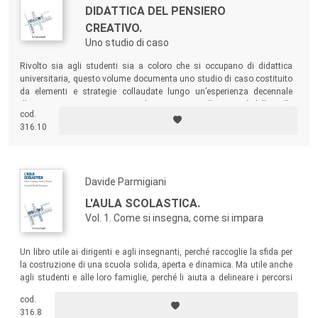
DIDATTICA DEL PENSIERO
persone che collaborano nei servizi scolastici, formativi,
CREATIVO.
educativi e sociali.
Uno studio di caso
Il progetto culturale della collana si fonda sulla natura
dialogica e composita del DiScuTerE, accettando la sfida
Rivolto sia agli studenti sia a coloro che si occupano di didattica
del dire (condividendo con la comunità prodotti scientifici e
universitaria, questo volume documenta uno studio di caso costituito
da elementi e strategie collaudate lungo un’esperienza decennale
culturali attenti alle problematiche e agli interessi di
d’insegnamento universitario e di ricerca presso l’Università della Valle
insegnanti ed educatori) e dell’ascoltare (accogliendo al
cod.
d’Aosta, nei corsi di Scienze della formazione primaria e Scienze
316.10
suo interno progetti, esperienze, teorie implicite e voci di
dell’educazione.
chi la didattica e l’educazione le vive e le pratica
quotidianamente).
Davide Parmigiani
Il ruolo del Comitato scientifico sarà, dunque, anche quello
di promozione, monitoraggio e valorizzazione degli eventi
L'AULA SCOLASTICA.
didattici, educativi e culturali che animano il tessuto del
Vol. 1. Come si insegna, come si impara
nostro territorio e di quello internazionale, grazie ai legami
con le colleghe e i colleghi stranieri e con i loro gruppi di
Un libro utile ai dirigenti e agli insegnanti, perché raccoglie la sfida per
la costruzione di una scuola solida, aperta e dinamica. Ma utile anche
ricerca. L’ibridazione degli sguardi e il rigore metodologico
agli studenti e alle loro famiglie, perché li aiuta a delineare i percorsi
saranno contemporaneamente presupposti ed obiettivi di
educativi che i giovani devono intraprendere, per orientarsi fra il mondo
cod.
una pedagogia in continua evoluzione e trasformazione.
della scuola e il mondo del lavoro.
316.8