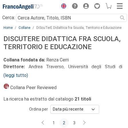
Menu
Cerca:
Main content
Home
Collane
DiScuTerE Didattica fra Scuola, Territorio e Educazione
DISCUTERE DIDATTICA FRA SCUOLA,
TERRITORIO E EDUCAZIONE
Collana fondata da:
Renza Cerri
Direttore:
Andrea Traverso, Università degli Studi di
Genova
(leggi tutto)
Comitato scientifico:
Stefano Bonometti, Università degli Studi dell'Insubria
Collana Peer Reviewed
Rossella D’Ugo, Università degli Studi di Urbino Carlo Bo
La ricerca ha estratto dal catalogo
21 titoli
Luisa Pandolfi, Università degli Studi di Sassari
Davide Parmigiani, Università degli Studi di Genova
Ordina per
Antonia Chiara Scardicchio, Università degli Studi di Bari
Aldo Moro
1
2
3