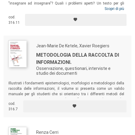
"insegnare ad insegnare"? Quali i problemi aperti? Un testo per gli
studiosi di ambito pedagogico-didattico e per coloro che hanno
Scopri di più
responsabilità politico-istituzionali e direttamente operative nella
cod.
formazione iniziale dei docenti, con particolare riferimento alle figure
316.11
tutoriali previste dalla normativa vigente.
Jean-Marie De Ketele, Xavier Roegiers
METODOLOGIA DELLA RACCOLTA DI
INFORMAZIONI.
Osservazione, questionari, interviste e
studio dei documenti
Illustrati i fondamenti epistemologici, morfologici e metodologici della
raccolta delle informazioni, il volume si presenta come un valido
manuale per gli studenti che si orientano tra i differenti metodi del
processo, ma anche come stimolante riflessione per gli esperti che
cod.
intendono approfondire una delle componenti fondamentali del proprio
316.7
lavoro.
Renza Cerri