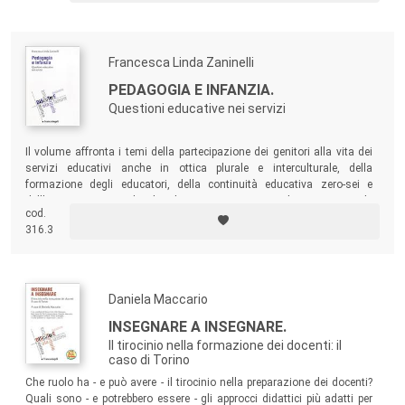
Il doppio canale della versione cartacea e di quella digitale,
e dello strumento open-access consentiranno di
differenziare i linguaggi ed i prodotti, proprio nella
Francesca Linda Zaninelli
prospettiva di far parlare tutti, di ascoltare tutti; insomma
di DiScuTeRE. I prodotti scientifici che la collana
PEDAGOGIA E INFANZIA.
accoglierà avranno come caratteristica auspicata non sono
Questioni educative nei servizi
quella di dare indicazioni ma quella di presentare nuovi
problemi, nuove istanze, nuove attenzioni didattiche;
Il volume affronta i temi della partecipazione dei genitori alla vita dei
servizi educativi anche in ottica plurale e interculturale, della
proponendosi non solo con finalità divulgative ma
formazione degli educatori, della continuità educativa zero-sei e
accettando di presentarsi come ipotesi di ricerca che
dell’organizzazione dei bambini in gruppi verticali o orizzontali,
cod.
sappiano dare forza a circoli virtuosi di idee, scelte
intrecciandoli a questioni inedite quali l’ingresso anticipato alla scuola
316.3
dell’infanzia e le sezioni primavera e i nidi in azienda e in università.
metodologiche, contenuti e strumenti.
Ogni volume pubblicato è sottoposto a double blind peer
Daniela Maccario
review.
INSEGNARE A INSEGNARE.
Il tirocinio nella formazione dei docenti: il
caso di Torino
Che ruolo ha - e può avere - il tirocinio nella preparazione dei docenti?
Quali sono - e potrebbero essere - gli approcci didattici più adatti per